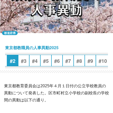
都道府県
東京都教職員の人事異動2025
#1
#2
#3
#4
#5
#6
#7
#8
#9
#10
東京都教育委員会は2025年４月１日付の公立学校教員の
異動について発表した。区市町村立小学校の副校長の学校
間の異動は以下の通り。