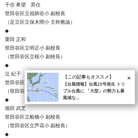
千住 希望 昇任
世田谷区立祖師谷小 副校長
（足立区立保木間小 主幹教諭）
◆
栗田 正和
世田谷区立明正小 副校長
（世田谷区立桜小 副校長）
◆
×
辻 紀子
【この記事もオススメ】
世田谷区立芦花小 副校長
【台風情報】台風15号発生 トリ
（世田谷区立東深沢小 副校長）
プル台風に 「大型」の勢力も暴
風域な...
◆
堀田 武芝
世田谷区立船橋小 副校長
（世田谷区立芦花小 副校長）
◆