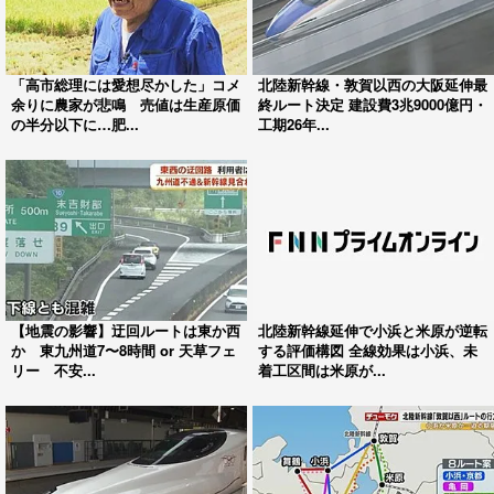
「高市総理には愛想尽かした」コメ
北陸新幹線・敦賀以西の大阪延伸最
余りに農家が悲鳴 売値は生産原価
終ルート決定 建設費3兆9000億円・
の半分以下に…肥...
工期26年...
【地震の影響】迂回ルートは東か西
北陸新幹線延伸で小浜と米原が逆転
か 東九州道7〜8時間 or 天草フェ
する評価構図 全線効果は小浜、未
リー 不安...
着工区間は米原が...