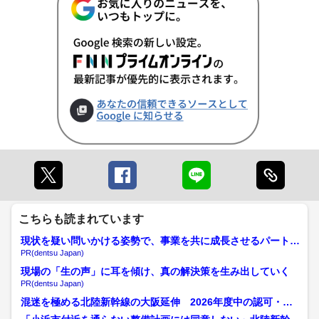
こちらも読まれています
現状を疑い問いかける姿勢で、事業を共に成長させるパートナ
ーへ
PR(dentsu Japan)
現場の「生の声」に耳を傾け、真の解決策を生み出していく
PR(dentsu Japan)
混迷を極める北陸新幹線の大阪延伸 2026年度中の認可・着
工は“極めて難しい”状...