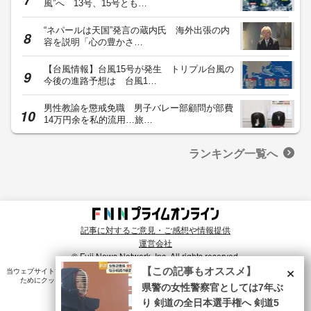
風”へ 13号、15号とも…
“ネパールは天国”発言の蔵内氏 海外出張の内
容を説明「心の豊かさ…
【台風情報】台風15号が発生 トリプル台風の
今後の進路予想は 台風1…
男性教諭を懲戒免職 男子バレー部顧問が部費
14万円余を私的流用…旅…
ランキング一覧へ
記事に対するご意見・ご感想や情報提供
運営会社
© Fuji News Network, Inc. All rights reserved.
×
【この記事もオススメ】
当ウェブサイトでは、ユーザのニーズ・興味・関⼼に合致したコンテンツや広告配信を提供する
ためにクッキーを使⽤しています。詳細は、
プライバシーポリシー
をご確認ください。
県警の女性警察官としては7年ぶ
り 剣道の全日本選手権へ 剣道5