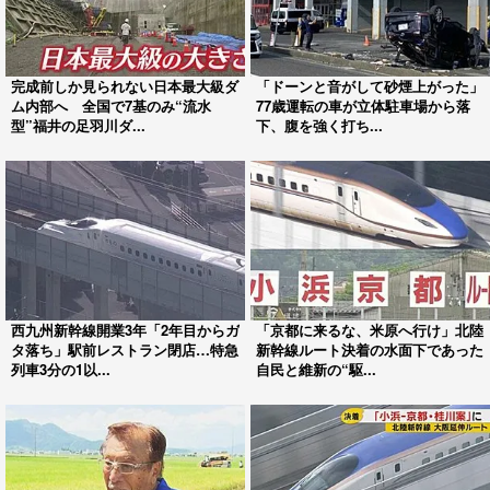
完成前しか見られない日本最大級ダ
「ドーンと音がして砂煙上がった」
ム内部へ 全国で7基のみ“流水
77歳運転の車が立体駐車場から落
型”福井の足羽川ダ...
下、腹を強く打ち...
西九州新幹線開業3年「2年目からガ
「京都に来るな、米原へ行け」北陸
タ落ち」駅前レストラン閉店…特急
新幹線ルート決着の水面下であった
列車3分の1以...
自民と維新の“駆...