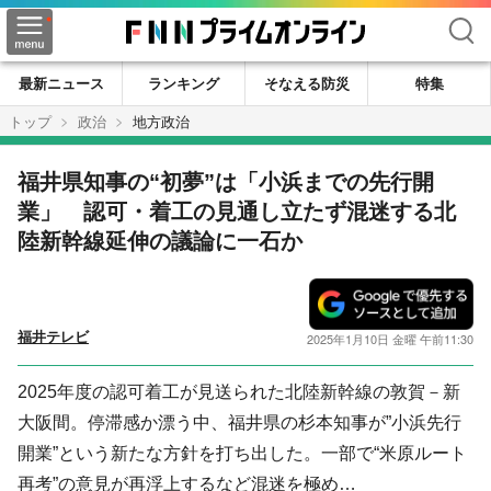
検索
最新ニュース
ランキング
そなえる防災
特集
トップ
政治
地方政治
福井県知事の“初夢”は「小浜までの先行開
業」 認可・着工の見通し立たず混迷する北
陸新幹線延伸の議論に一石か
福井テレビ
2025年1月10日 金曜 午前11:30
2025年度の認可着工が見送られた北陸新幹線の敦賀－新
大阪間。停滞感か漂う中、福井県の杉本知事が”小浜先行
開業”という新たな方針を打ち出した。一部で“米原ルート
再考”の意見が再浮上するなど混迷を極め…