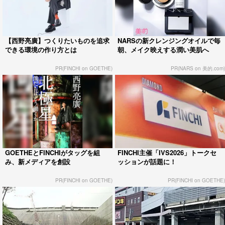
【西野亮廣】つくりたいものを追求
NARSの新クレンジングオイルで毎
できる環境の作り方とは
朝、メイク映えする潤い美肌へ
PR(FINCHI on GOETHE)
PR(NARS on 美的.com)
GOETHEとFINCHIがタッグを組
FINCHI主催「IVS2026」トークセ
み、新メディアを創設
ッションが話題に！
PR(FINCHI on GOETHE)
PR(FINCHI on GOETHE)