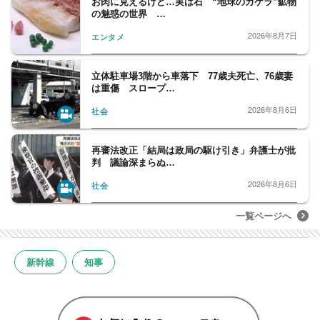
お肉に見えるけど…実は石 “地球のカケラ”鉱物
の魅惑の世界 …
2026年8月7日
エンタメ
立体駐車場3階から車落下 77歳夫死亡、76歳妻
は重傷 スロープ…
2026年8月6日
社会
再審法改正「結局は政局の駆け引き」弁護士が批
判 議論深まらぬ…
2026年8月6日
社会
一覧ページへ
新幹線
知事