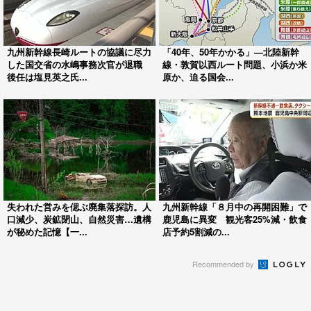
九州新幹線長崎ルートの協議に尽力
「40年、50年かかる」—北陸新幹
した国交省の水嶋事務次官が退職
線・敦賀以西ルート問題、小浜か米
後任は塩見英之氏...
原か、迫る国会...
失われた営みを偲ぶ廃集落探訪。人
九州新幹線「８月中の再開困難」で
口減少、炭鉱閉山、自然災害…遺構
鹿児島に異変 観光客25%減・飲食
が秘めた記憶【一...
店予約5割減の...
Recommended by