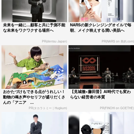
未来を一緒に…顧客と共に予測不能
NARSの新クレンジングオイルで毎
な未来をワクワクする場所へ
朝、メイク映えする潤い美肌へ
PR(dentsu Japan)
PR(NARS on 美的.com)
おかたづけもできる点がうれしい！
【見城徹×藤田晋】AI時代でも変わ
動物の鳴き声やセリフが盛りだくさ
らない経営者の本質
んの「アニア ...
PR(タカラトミー｜Hugkum)
PR(FINCHI on GOETHE)