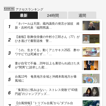
アクセスランキング
最新
24時間
週間
「ネパールは天国」蔵内議長の発言が波紋 維
新・吉村代表「福岡県議…
【速報】歌舞伎俳優の中村小三郎さん（77）が
ひき逃げで書類送検 警…
「うわ、生きてる」動くアニサキス25匹 酢や
ワサビでは死滅せず…「…
妻が自宅で不倫…20年以上も裏切られ続けた夫
が“間男”に請求した慰…
台風13号 奄美地方全域と沖縄本島地方が暴
風域に
「集英社に恨みはない」ストレス発散で“43億
円超”のジャンプグッズ…
【台風情報】“トリプル台風”から“ダブル台