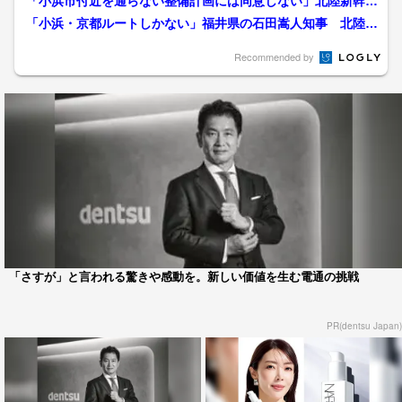
「小浜市付近を通らない整備計画には同意しない」北陸新幹線
8ルート検討を福井県が“...
「小浜・京都ルートしかない」福井県の石田嵩人知事 北陸新
幹線の与党整備委のヒアリ...
Recommended by
「さすが」と言われる驚きや感動を。新しい価値を生む電通の挑戦
PR(dentsu Japan)