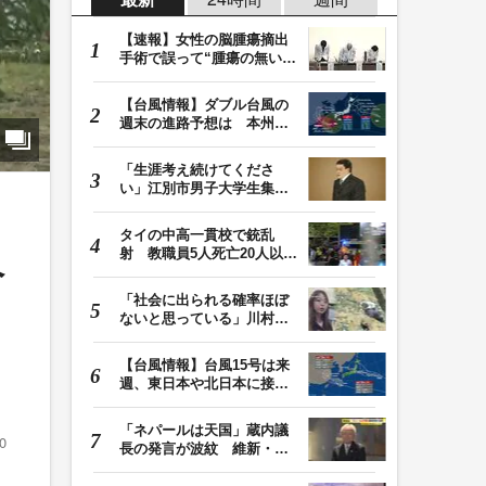
【速報】女性の脳腫瘍摘出
手術で誤って“腫瘍の無い部
位”を摘出 脳…
【台風情報】ダブル台風の
週末の進路予想は 本州は
土曜晴れも日曜は…
「生涯考え続けてくださ
い」江別市男子大学生集団
暴行死 主犯格・当…
タイの中高一貫校で銃乱
射 教職員5人死亡20人以上
ベ
けが 容疑者の14歳…
「社会に出られる確率ほぼ
ないと思っている」川村葉
音被告に無期懲役…
【台風情報】台風15号は来
週、東日本や北日本に接近
か お盆期間中の…
「ネパールは天国」蔵内議
0
長の発言が波紋 維新・吉
村代表「福岡県議…