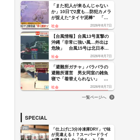
い」
「また犯人が来るんじゃない
か」10日で2度も…防犯カメラ
が捉えた“タイヤ泥棒” 「レ
クサス純正アルミタイヤ」も
2026年8月7日
社会
被害 「早く捕まって」
【台風情報】台風13号直撃の
沖縄「非常に強い風…外出は
危険」 台風15号は北日本の
太平洋側上陸なら「非常に珍
2026年8月7日
社会
しい」大雨に警戒
「避難所ガチャ」バラバラの
避難所運営 男女同室の雑魚
寝で「着替えられない」 海
外では当日にテント設置の制
2026年8月7日
社会
度設計【令和8年熊本地震】
一覧ページへ
SPECIAL
PR
「仕上げに3分冷凍庫DRY」で味
が見違える！？スーパードライ
が導き出した「冷え」と「辛