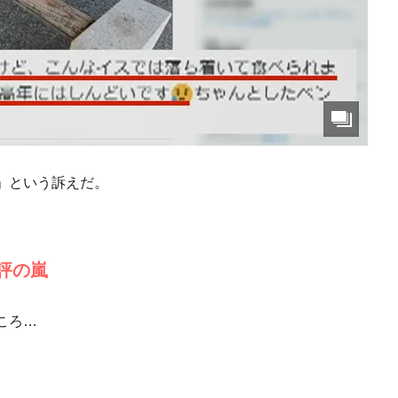
」という訴えだ。
評の嵐
ころ…