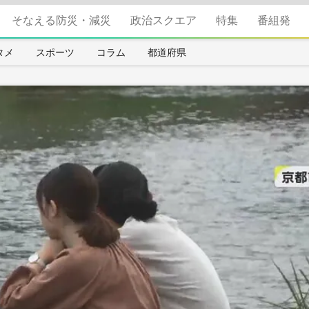
そなえる防災・減災
政治スクエア
特集
番組発
タメ
スポーツ
コラム
都道府県