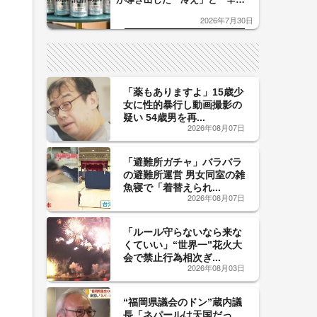
口」のおいしい関係 青く変化
2026年7月30日
した「辛口カーブ」が飲み頃の
サイン！
「薬もありますよ」15歳少
女に性的暴行し動画撮影の
疑い 54歳男を再...
2026年08月07日
「避難所ガチャ」バラバラ
の避難所運営 男女同室の雑
魚寝で「着替えられ...
2026年08月07日
「ルール守らないなら来な
くていい」“世界一”花火大
会で禁止行為相次ぎ...
2026年08月03日
“福岡県議会のドン”蔵内議
長「ネパールは天国だっ