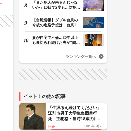
「また犯人が来るんじゃな
いか」10日で2度も…防犯カ
メラが捉えた“タ…
【台風情報】ダブル台風の
今後の進路予想は 台風13
号は9日（日）午後…
妻が自宅で不倫…20年以上
も裏切られ続けた夫が“間
男”に請求した慰…
ランキング一覧へ
イット！の他の記事
「生涯考え続けてください」
江別市男子大学生集団暴行
死 主犯格・当時18歳の川口
侑斗被告に無期懲役の判決
2026年8月7日
社会
「理不尽以外の何ものでもな