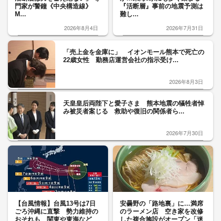
門家が警鐘《中央構造線》
『活断層』事前の地震予測は
M...
難し...
2026年8月4日
2026年7月31日
「売上金を金庫に」 イオンモール熊本で死亡の
22歳女性 勤務店運営会社の指示受け...
2026年8月3日
天皇皇后両陛下と愛子さま 熊本地震の犠牲者悼
み被災者案じる 救助や復旧の関係者ら...
2026年7月30日
【台風情報】台風13号は7日
安曇野の「路地裏」に…満席
ごろ沖縄に直撃 勢力維持の
のラーメン店 空き家を改修
おそれも 関東や東海など
した複合施設がオープン「迷