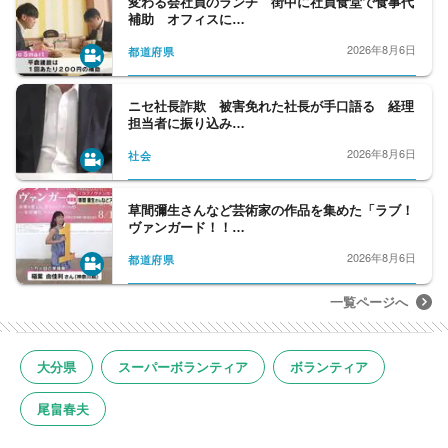
変わる会社員のランチ 街中に社員食堂で食事代
補助 オフィスに…
2026年8月6日
都道府県
ニセ社長詐欺 被害免れた社長が手口語る 経理
担当者に振り込み…
2026年8月6日
社会
草間彌生さんなど芸術家の作品を集めた「ラブ！
ヴァンガード！！…
2026年8月6日
都道府県
一覧ページへ
大分県
スーパーボランティア
ボランティア
尾畠春夫