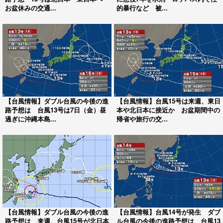
お盆休みの交通...
的暴行など 被...
【台風情報】ダブル台風の今後の進
【台風情報】台風15号は来週、東日
路予想は 台風13号は7日（金）昼
本や北日本に接近か お盆期間中の
過ぎに沖縄本島...
帰省や旅行の交...
【台風情報】ダブル台風の今後の進
【台風情報】台風14号が発生 ダブ
路予想は 来週、台風15号が北日本
ル台風の今後の進路予想は 台風13