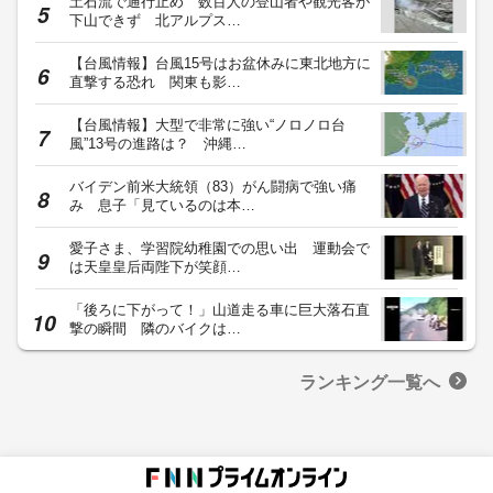
土石流で通行止め 数百人の登山者や観光客が
下山できず 北アルプス…
【台風情報】台風15号はお盆休みに東北地方に
直撃する恐れ 関東も影…
【台風情報】大型で非常に強い“ノロノロ台
風”13号の進路は？ 沖縄…
バイデン前米大統領（83）がん闘病で強い痛
み 息子「見ているのは本…
愛子さま、学習院幼稚園での思い出 運動会で
は天皇皇后両陛下が笑顔…
「後ろに下がって！」山道走る車に巨大落石直
撃の瞬間 隣のバイクは…
ランキング一覧へ