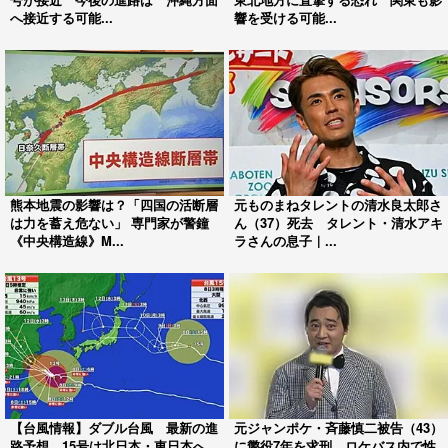
へ接近する可能...
響を受ける可能...
熊本地震の影響は？「四国の活断層
元ものまねタレントの清水良太郎さ
は力を蓄え危ない」 専門家が警鐘
ん（37）死去 タレント・清水アキ
《中央構造線》M...
ラさんの息子｜...
【台風情報】ダブル台風 最新の進
元ジャンポケ・斉藤慎二被告（43）
路予想 15号は北日本・東日本へ
に懲役7年を求刑 ロケバス内で性