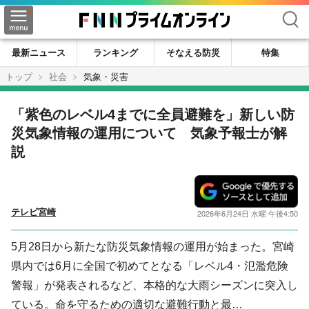
検索
最新ニュース
ランキング
そなえる防災
特集
トップ
社会
気象・災害
「紫色のレベル4までに全員避難を」新しい防
災気象情報の運用について 気象予報士が解
説
テレビ宮崎
2026年6月24日 水曜 午後4:50
5月28日から新たな防災気象情報の運用が始まった。宮崎
県内では6月に全国で初めてとなる「レベル4・氾濫危険
警報」が発表されるなど、本格的な大雨シーズンに突入し
ている。命を守るための適切な避難行動と最…