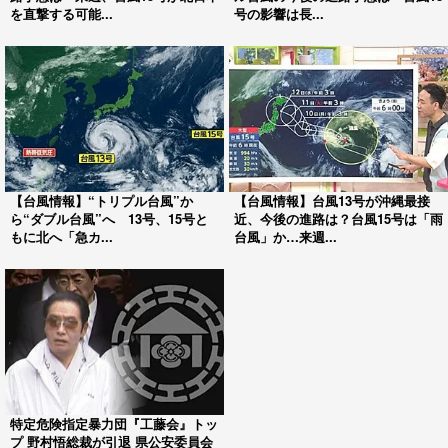
を直撃する可能...
号の影響は長...
【台風情報】“トリプル台風”か
【台風情報】台風13号が沖縄最接
ら“ダブル台風”へ 13号、15号と
近、今後の進路は？台風15号は「雨
もに北へ「急カ...
台風」か…来週...
特定危険指定暴力団『工藤会』トッ
プ 野村悟総裁が引退 県公安委員会