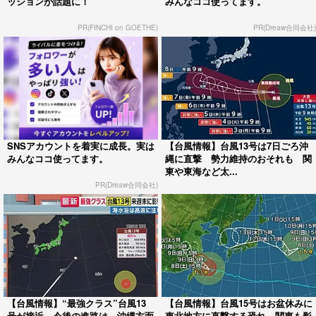
ッションが話題に！
みんなココ使ってます。
PR(FINCHI on GOETHE)
PR(Dreaw合同会社)
SNSアカウントを着実に成長。実は
【台風情報】台風13号は7日ごろ沖
みんなココ使ってます。
縄に直撃 勢力維持のおそれも 関
東や東海など太...
PR(Dreaw合同会社)
【台風情報】“最強クラス”台風13
【台風情報】台風15号はお盆休みに
号が接近 今後の進路は 沖縄方面
東北地方に直撃する恐れ 関東も影