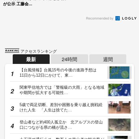
が公示 工藤会...
Recommended by
アクセスランキング
最新
24時間
週間
【台風情報】台風15号の今後の進路予想は
11日から12日にかけて、東…
関東甲信地方では「警報級の大雨」となる地域
や期間が拡大する可能性…
5歳で両足切断、差別や困難を乗り越え挑戦続
けた人生 「人生は捨てた…
登山者など約400人孤立か 北アルプスの登山
口につながる県の橋が流さ…