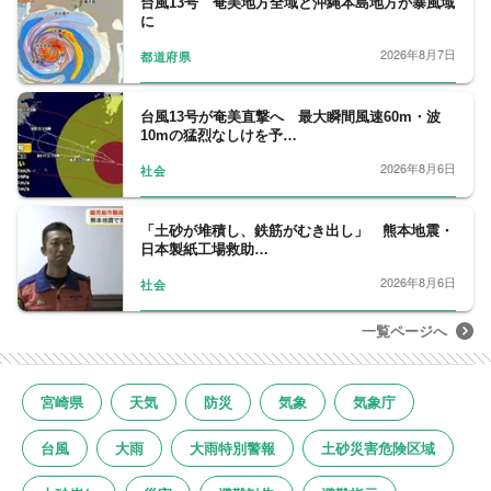
台風13号 奄美地方全域と沖縄本島地方が暴風域
に
2026年8月7日
都道府県
台風13号が奄美直撃へ 最大瞬間風速60m・波
10mの猛烈なしけを予…
2026年8月6日
社会
「土砂が堆積し、鉄筋がむき出し」 熊本地震・
日本製紙工場救助…
2026年8月6日
社会
一覧ページへ
宮崎県
天気
防災
気象
気象庁
台風
大雨
大雨特別警報
土砂災害危険区域