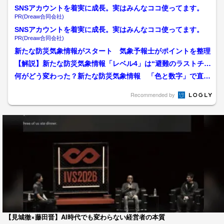
SNSアカウントを着実に成長。実はみんなココ使ってます。
PR(Dreaw合同会社)
SNSアカウントを着実に成長。実はみんなココ使ってます。
PR(Dreaw合同会社)
新たな防災気象情報がスタート 気象予報士がポイントを整理
【解説】新たな防災気象情報「レベル4」は“避難のラストチャ
ンス” 近所の川が「洪...
何がどう変わった？新たな防災気象情報 「色と数字」で直感
把握 土砂災害の急激なリ...
Recommended by
【見城徹×藤田晋】AI時代でも変わらない経営者の本質