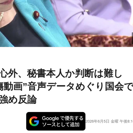
心外、秘書本人か判断は難し
傷動画”音声データめぐり国会
強め反論
2026年6月5日 金曜 午後8:1