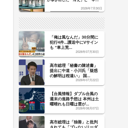
口」のおいしい関係 青く変化
2026年7月30日
した「辛口カーブ」が飲み頃の
サイン！
「俺は風なんだ」30分間に
犯行4件...護送中にVサイン
も “車上荒...
2026年07月30日
高市総理「秘書の陳述書」
提出に中道・小川氏「疑惑
の解明は程遠い」 国...
2026年07月22日
【台風情報】ダブル台風の
週末の進路予想は 本州は土
曜晴れも日曜は雲が...
2026年08月07日
高市総理は「独善」と批判
されても「ブレないリーダ