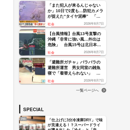
い」
「また犯人が来るんじゃない
か」10日で2度も…防犯カメラ
が捉えた“タイヤ泥棒” 「レ
クサス純正アルミタイヤ」も
2026年8月7日
社会
被害 「早く捕まって」
【台風情報】台風13号直撃の
沖縄「非常に強い風…外出は
危険」 台風15号は北日本の
太平洋側上陸なら「非常に珍
2026年8月7日
社会
しい」大雨に警戒
「避難所ガチャ」バラバラの
避難所運営 男女同室の雑魚
寝で「着替えられない」 海
外では当日にテント設置の制
2026年8月7日
社会
度設計【令和8年熊本地震】
一覧ページへ
SPECIAL
PR
「仕上げに3分冷凍庫DRY」で味
が見違える！？スーパードライ
が導き出した「冷え」と「辛