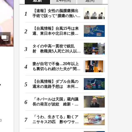
【速報】女性の脳腫瘍摘出
手術で誤って“腫瘍の無い部
位”を摘出 脳…
【台風情報】台風15号は来
週、東日本や北日本に接近
か お盆期間中の…
タイの中高一貫校で銃乱
射 教職員5人死亡20人以上
けが 容疑者の14歳…
妻が自宅で不倫…20年以上
も裏切られ続けた夫が“間
男”に請求した慰…
【台風情報】ダブル台風の
で
週末の進路予想は 本州は
土曜晴れも日曜は…
「ネパールは天国」蔵内議
長の発言が波紋 維新・吉
村代表「福岡県議…
「うわ、生きてる」動くア
0
ニサキス25匹 酢やワサビ
では死滅せず…「…