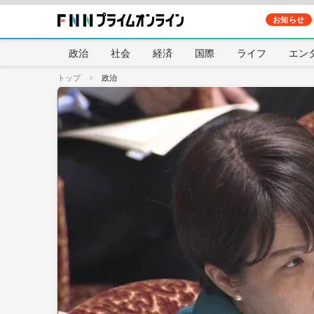
お知らせ
政治
社会
経済
国際
ライフ
エン
トップ
政治