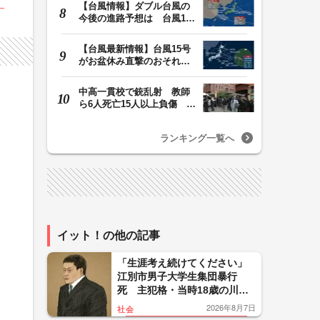
【台風情報】ダブル台風の
今後の進路予想は 台風13
号は9日（日）午後…
【台風最新情報】台風15号
がお盆休み直撃のおそれ
列島に台風が接近…
中高一貫校で銃乱射 教師
ら6人死亡15人以上負傷 容
疑者は中学生の少…
ランキング一覧へ
イット！の他の記事
「生涯考え続けてください」
江別市男子大学生集団暴行
死 主犯格・当時18歳の川口
侑斗被告に無期懲役の判決
2026年8月7日
社会
「理不尽以外の何ものでもな