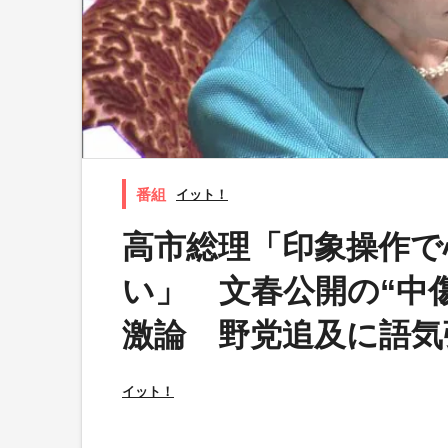
イット！
高市総理「印象操作で
い」 文春公開の“中
激論 野党追及に語気
イット！