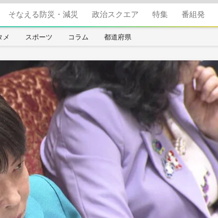
そなえる防災・減災
政治スクエア
特集
番組発
タメ
スポーツ
コラム
都道府県