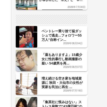
口」のおいしい関係 青く変化
2026年7月30日
した「辛口カーブ」が飲み頃の
サイン！
ベントレー乗り捨て猛ダッ
シュで逃走...フォロワー55
万人“自称イン...
2026年08月04日
「薬もありますよ」15歳少
女に性的暴行し動画撮影の
疑い 54歳男を再...
2026年08月07日
増え続ける空き家を地域資
源に 秋田・大仙市の女性が
実家を民泊に再生 ...
2026年07月19日
「集英社に恨みはない」ス
トレス発散で“43億円超”の