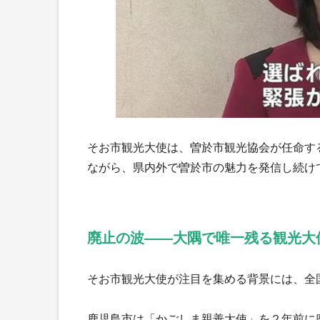
そお市観光大使は、曽於市観光協会が任命す
ながら、県内外で曽於市の魅力を発信し続け
廃止の波――大隅で唯一残る観光大
そお市観光大使が注目を集める背景には、全
鹿児島市は「かごしま親善大使」を２年前に