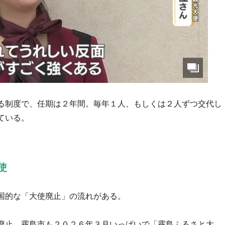
る制度で、任期は２年間。毎年１人、もしくは２人ずつ交代し
ている。
使
国的な「大使廃止」の流れがある。
廃止。霧島市も２０２６年３月いっぱいで「霧島ふるさと大