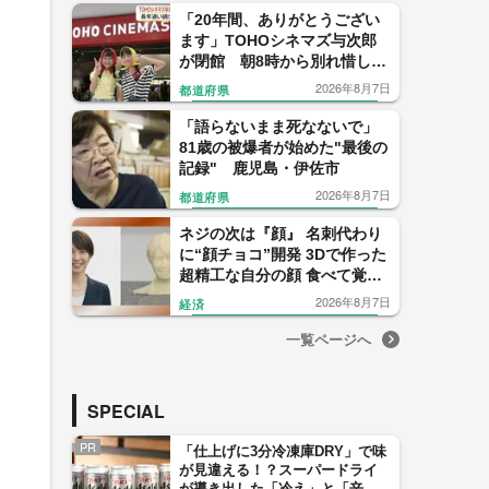
「20年間、ありがとうござい
ます」TOHOシネマズ与次郎
が閉館 朝8時から別れ惜しむ
ファンも【鹿児島】
2026年8月7日
都道府県
「語らないまま死なないで」
81歳の被爆者が始めた"最後の
記録" 鹿児島・伊佐市
2026年8月7日
都道府県
ネジの次は『顔』 名刺代わり
に“顔チョコ”開発 3Dで作った
超精工な自分の顔 食べて覚え
て！【福岡発】
2026年8月7日
経済
一覧ページへ
SPECIAL
PR
「仕上げに3分冷凍庫DRY」で味
が見違える！？スーパードライ
が導き出した「冷え」と「辛