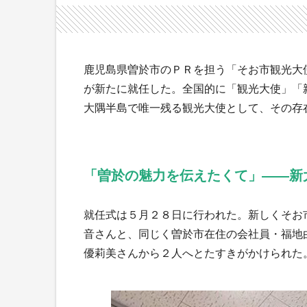
鹿児島県曽於市のＰＲを担う「そお市観光大
が新たに就任した。全国的に「観光大使」「
大隅半島で唯一残る観光大使として、その存
「曽於の魅力を伝えたくて」――新
就任式は５月２８日に行われた。新しくそお
音さんと、同じく曽於市在住の会社員・福地
優莉美さんから２人へとたすきがかけられた