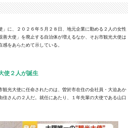
使」に、２０２６年５月２８日、地元企業に勤める２人の女性
親善大使」を廃止する自治体が増えるなか、そお市観光大使は
在感をあらためて示している。
大使２人が誕生
市観光大使に任命されたのは、曽於市在住の会社員・大迫あか
由佳さんの２人だ。就任にあたり、１年先輩の大使である山口
。