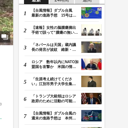
【台風情報】ダブル台風
最新の進路予想 15号は北
日本・東日本へ …
【速報】女性の脳腫瘍摘出
手術で誤って“腫瘍の無い部
位”を摘出 脳…
「ネパールは天国」蔵内議
長の発言が波紋 維新・吉
村代表「福岡県議…
ロシア 数年以内にNATO加
盟国を攻撃か 米国の情報
機関が分析 プー…
「生涯考え続けてくださ
い」江別市男子大学生集団
暴行死 主犯格・当…
「トランプ大統領はロシア
政府のために活動の可能
0
性」FBIは現職大統領…
【台風情報】ダブル台風の
週末の進路予想は 本州は
土曜晴れも日曜は…