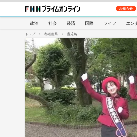
お知らせ
政治
社会
経済
国際
ライフ
エン
トップ
都道府県
鹿児島