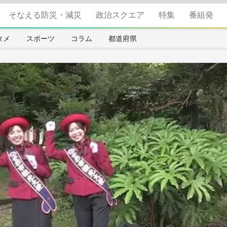
そなえる防災・減災
政治スクエア
特集
番組発
タメ
スポーツ
コラム
都道府県