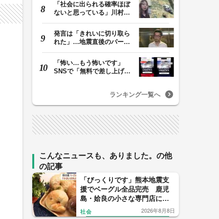
「社会に出られる確率ほぼ
ないと思っている」川村葉
音被告に無期懲役…
発言は「きれいに切り取ら
れた」…地震直後のパーテ
ィー開催「やって…
「怖い…もう怖いです」
SNSで「無料で差し上げま
す」詐欺急増 “ニセ…
ランキング一覧へ
こんなニュースも、ありました。の他
の記事
「びっくりです」熊本地震支
援でベーグル全品完売 鹿児
島・姶良の小さな専門店に
人々が集った理由
2026年8月8日
社会