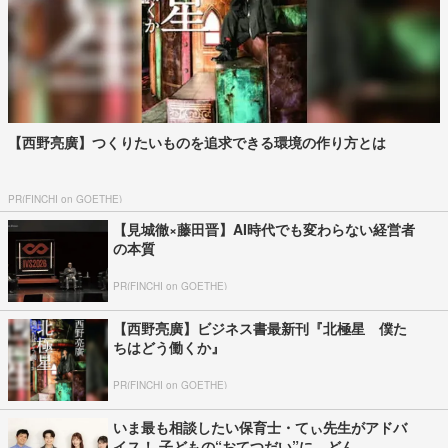
【西野亮廣】つくりたいものを追求できる環境の作り方とは
PR(FINCHI on GOETHE)
【見城徹×藤田晋】AI時代でも変わらない経営者
の本質
PR(FINCHI on GOETHE)
【西野亮廣】ビジネス書最新刊『北極星 僕た
ちはどう働くか』
PR(FINCHI on GOETHE)
いま最も相談したい保育士・てぃ先生がアドバ
イス！ 子どもの“おてつだい”に、どん...