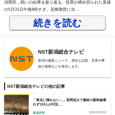
潟県民…戦いの結果を振り返る。投票が締め切られた直後
の5月31日午後8時すぎ。花角陣営に当…
続きを読む
NST新潟総合テレビ
新潟の最新ニュース、身近な話題、災害や事
故の速報などを発信します。
NST新潟総合テレビの他の記事
「東京に帰れない…」長岡花火で最終の新幹線乗
れず124人が付近…
2026年8月8日
都道府県