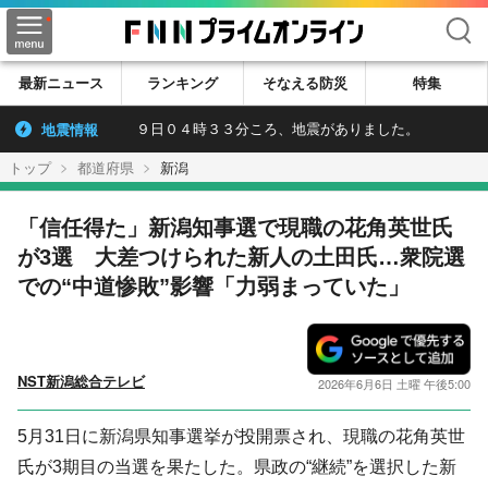
検索
最新ニュース
ランキング
そなえる防災
特集
地震情報
９日０４時３３分ころ、地震がありました。
トップ
都道府県
新潟
「信任得た」新潟知事選で現職の花角英世氏
が3選 大差つけられた新人の土田氏…衆院選
での“中道惨敗”影響「力弱まっていた」
NST新潟総合テレビ
2026年6月6日 土曜 午後5:00
5月31日に新潟県知事選挙が投開票され、現職の花角英世
氏が3期目の当選を果たした。県政の“継続”を選択した新