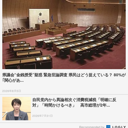
県議会“金銭授受”疑惑 緊急世論調査 県民はどう捉えている？ 80%が
｢関心があ...
2026年8月5日
自民党内から異論相次ぐ消費税減税「明確に反
対」「時間かけるべき」 高市総理が2年...
2026年7月31日
Recommended by