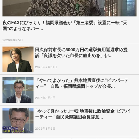
夜のFAXにびっくり！福岡県議会が『第三者委』設置に一転 ‟天
国”のようなネパー...
2026年8月5日
田久保前市長に5000万円の選挙費用返還求め提
訴「良識を欠いた市長に歯止めを」伊...
2026年7月31日
「やってよかった」熊本地震直後に“ビアパーテ
ィー” 自民・福岡県議団トップが会長...
2026年8月3日
｢やって良かった｣一転 地震後に政治資金“ビアパ
ーティー” 自民党県議団会長辞意...
2026年8月5日