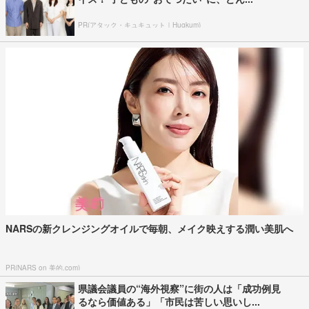
PR(アタック・キュキュット｜Hugkum)
NARSの新クレンジングオイルで毎朝、メイク映えする潤い美肌へ
PR(NARS on 美的.com)
県議会議員の“海外視察”に街の人は「成功例見
るなら価値ある」「市民は苦しい思いし...