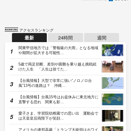
アクセスランキング
最新
24時間
週間
関東甲信地方では「警報級の大雨」となる地域
や期間が拡大する可能性…
5歳で両足切断、差別や困難を乗り越え挑戦続
けた人生 「人生は捨てた…
【台風情報】大型で非常に強い“ノロノロ台
風”13号の進路は？ 沖縄…
【台風情報】台風15号はお盆休みに東北地方に
直撃する恐れ 関東も影…
愛子さま、学習院幼稚園での思い出 運動会で
は天皇皇后両陛下が笑顔…
アメリカの連邦高裁「トランプ大統領はホワイ