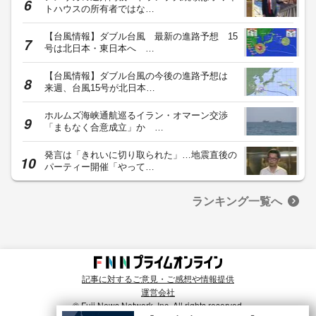
トハウスの所有者ではな…
【台風情報】ダブル台風 最新の進路予想 15
号は北日本・東日本へ …
【台風情報】ダブル台風の今後の進路予想は
来週、台風15号が北日本…
ホルムズ海峡通航巡るイラン・オマーン交渉
「まもなく合意成立」か …
発言は「きれいに切り取られた」…地震直後の
パーティー開催「やって…
ランキング一覧へ
記事に対するご意見・ご感想や情報提供
運営会社
© Fuji News Network, Inc. All rights reserved.