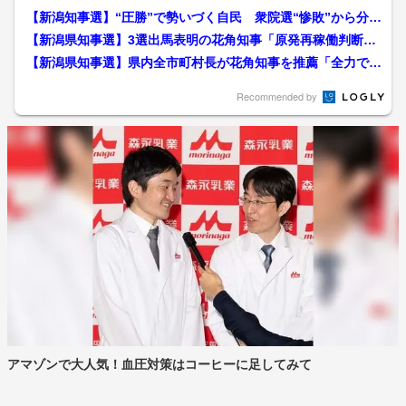
【新潟知事選】“圧勝”で勢いづく自民 衆院選“惨敗”から分裂
続く野党「これほど先...
【新潟県知事選】3選出馬表明の花角知事「原発再稼働判断も
問われる」 米山隆一氏は...
【新潟県知事選】県内全市町村長が花角知事を推薦「全力で応
援」 対抗馬擁立の見通し...
Recommended by
アマゾンで大人気！血圧対策はコーヒーに足してみて