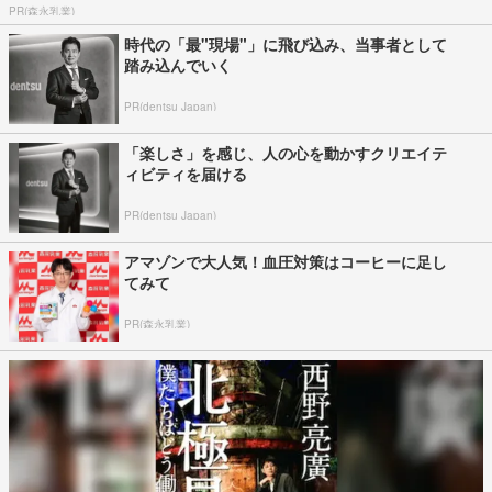
PR(森永乳業)
時代の「最"現場"」に飛び込み、当事者として
踏み込んでいく
PR(dentsu Japan)
「楽しさ」を感じ、人の心を動かすクリエイテ
ィビティを届ける
PR(dentsu Japan)
アマゾンで大人気！血圧対策はコーヒーに足し
てみて
PR(森永乳業)