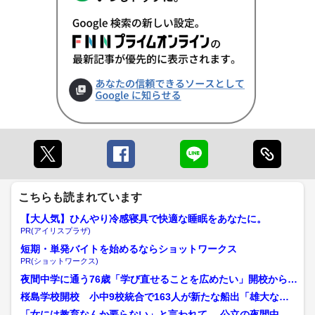
こちらも読まれています
【大人気】ひんやり冷感寝具で快適な睡眠をあなたに。
PR(アイリスプラザ)
短期・単発バイトを始めるならショットワークス
PR(ショットワークス)
夜間中学に通う76歳「学び直せることを広めたい」開校から1
か月喜び語る 学校側は...
桜島学校開校 小中9校統合で163人が新たな船出「雄大な桜
島のように」
「女には教育なんか要らない」と言われて… 公立の夜間中学