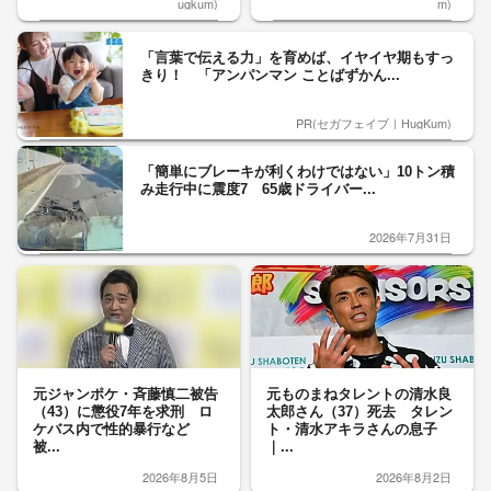
ugkum)
m)
「言葉で伝える力」を育めば、イヤイヤ期もすっ
きり！ 「アンパンマン ことばずかん...
PR(セガフェイブ｜HugKum)
「簡単にブレーキが利くわけではない」10トン積
み走行中に震度7 65歳ドライバー...
2026年7月31日
元ジャンポケ・斉藤慎二被告
元ものまねタレントの清水良
（43）に懲役7年を求刑 ロ
太郎さん（37）死去 タレン
ケバス内で性的暴行など
ト・清水アキラさんの息子
被...
｜...
2026年8月5日
2026年8月2日