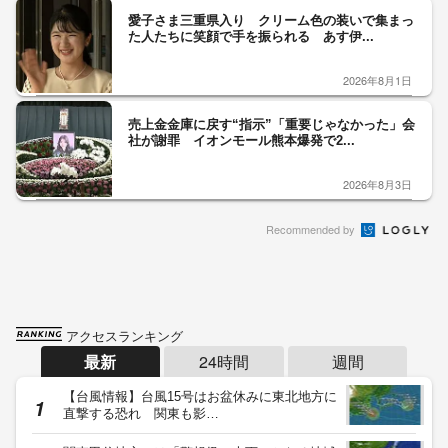
愛子さま三重県入り クリーム色の装いで集まっ
た人たちに笑顔で手を振られる あす伊...
2026年8月1日
売上金金庫に戻す“指示”「重要じゃなかった」会
社が謝罪 イオンモール熊本爆発で2...
2026年8月3日
Recommended by
アクセスランキング
最新
24時間
週間
【台風情報】台風15号はお盆休みに東北地方に
直撃する恐れ 関東も影…