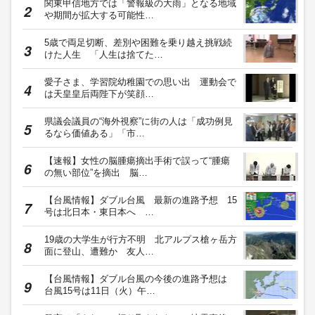
関東甲信地方では「警報級の大雨」となる地域
や期間が拡大する可能性…
5歳で両足切断、差別や困難を乗り越え挑戦続
けた人生 「人生は捨てた…
愛子さま、学習院幼稚園での思い出 運動会で
は天皇皇后両陛下が笑顔…
県議会議員の“海外視察”に街の人は「成功例見
るなら価値ある」「市…
【速報】女性の脳腫瘍摘出手術で誤って“腫瘍
の無い部位”を摘出 脳…
【台風情報】ダブル台風 最新の進路予想 15
号は北日本・東日本へ …
19歳の大学生が行方不明 北アルプス槍ヶ岳方
面に登山、遭難か 友人…
【台風情報】ダブル台風の今後の進路予想は
台風15号は11日（火）午…