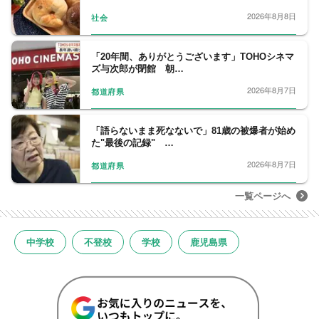
2026年8月8日
社会
「20年間、ありがとうございます」TOHOシネマ
ズ与次郎が閉館 朝…
2026年8月7日
都道府県
「語らないまま死なないで」81歳の被爆者が始め
た"最後の記録" …
2026年8月7日
都道府県
一覧ページへ
中学校
不登校
学校
鹿児島県