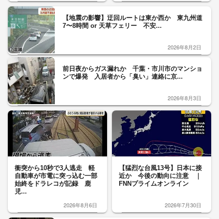
【地震の影響】迂回ルートは東か西か 東九州道
7〜8時間 or 天草フェリー 不安...
2026年8月2日
前日夜からガス漏れか 千葉・市川市のマンショ
ンで爆発 入居者から「臭い」連絡に京...
2026年8月3日
衝突から10秒で3人逃走 軽
【猛烈な台風13号】日本に接
自動車が市電に突っ込む一部
近か 今後の動向に注意 ｜
始終をドラレコが記録 鹿
FNNプライムオンライン
児...
2026年8月6日
2026年7月30日