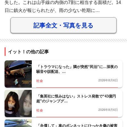
失した。これは山手線の内側の7割に相当する面積だ。14
日に鎮火が報じられたが、雨の少ない乾期に…
記事全文・写真を見る
イット！の他の記事
「トラウマになった」隣が突然“民泊”に…深夜の
騒音や誤配送、…
2026年8月6日
社会
「集英社に恨みはない」ストレス発散で“43億円
超”のジャンプグ…
2026年8月6日
社会
「弁償して」車のボンネットにひっかき傷の被害