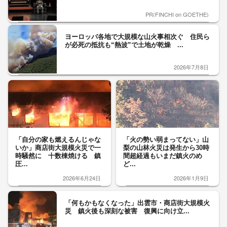
PR(FINCHI on GOETHE)
ヨーロッパ各地で大規模な山火事相次ぐ 住民ら
が必死の抵抗も“熱波”で土地が乾燥 ...
2026年7月8日
「自分の家も燃えるんじゃな
「火の勢い弱まってない」山
いか」商店街大規模火災で一
梨の山林火災は発生から30時
時騒然に 十数棟焼ける 鎮
間超経過もいまだ鎮火のめ
圧...
ど...
2026年6月24日
2026年1月9日
「何もかもなくなった」出雲市・商店街大規模火
災 鎮火後も深刻な被害 復興に向け立...