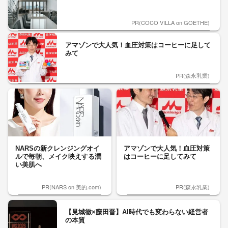
PR(COCO VILLA on GOETHE)
アマゾンで大人気！血圧対策はコーヒーに足して
みて
PR(森永乳業)
NARSの新クレンジングオイ
アマゾンで大人気！血圧対策
ルで毎朝、メイク映えする潤
はコーヒーに足してみて
い美肌へ
PR(NARS on 美的.com)
PR(森永乳業)
【見城徹×藤田晋】AI時代でも変わらない経営者
の本質