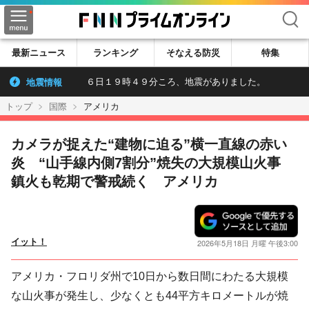
検索
最新ニュース
ランキング
そなえる防災
特集
地震情報
６日１９時４９分ころ、地震がありました。
トップ
国際
アメリカ
カメラが捉えた“建物に迫る”横一直線の赤い
炎 “山手線内側7割分”焼失の大規模山火事
鎮火も乾期で警戒続く アメリカ
イット！
2026年5月18日 月曜 午後3:00
アメリカ・フロリダ州で10日から数日間にわたる大規模
な山火事が発生し、少なくとも44平方キロメートルが焼