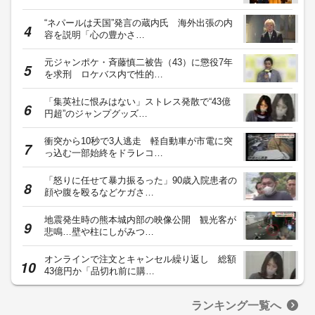
“ネパールは天国”発言の蔵内氏 海外出張の内
容を説明「心の豊かさ…
元ジャンポケ・斉藤慎二被告（43）に懲役7年
を求刑 ロケバス内で性的…
「集英社に恨みはない」ストレス発散で“43億
円超”のジャンプグッズ…
衝突から10秒で3人逃走 軽自動車が市電に突
っ込む一部始終をドラレコ…
「怒りに任せて暴力振るった」90歳入院患者の
顔や腹を殴るなどケガさ…
地震発生時の熊本城内部の映像公開 観光客が
悲鳴…壁や柱にしがみつ…
オンラインで注文とキャンセル繰り返し 総額
43億円か「品切れ前に購…
ランキング一覧へ