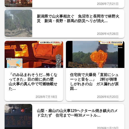
2026年7月21日
新潟県で山火事相次ぐ 魚沼市と長岡市で林野火
災 新潟・長野・群馬の防災ヘリが消火...
2026年4月26日
「のみ込まれそうだ…怖くな
住宅街で大爆発「直前にシュ
ってきた」目の前に炎の壁
ーッと音を…」 2軒が倒壊
山火事の真ん中で可燃物載せ
しがれきの山 ガス漏れが原
た...
因...
2026年7月18日
2026年6月20日
山梨・扇山の山火事129ヘクタール焼き鎮火のメ
ド立たず 住宅まで一時30メートル...
2026年1月13日