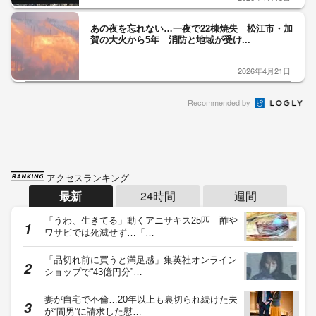
あの夜を忘れない…一夜で22棟焼失 松江市・加
賀の大火から5年 消防と地域が受け...
2026年4月21日
Recommended by
アクセスランキング
最新
24時間
週間
「うわ、生きてる」動くアニサキス25匹 酢や
ワサビでは死滅せず…「…
「品切れ前に買うと満足感」集英社オンライン
ショップで“43億円分”…
妻が自宅で不倫…20年以上も裏切られ続けた夫
が“間男”に請求した慰…