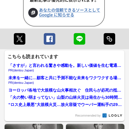
こちらも読まれています
「さすが」と言われる驚きや感動を。新しい価値を生む電通の
挑戦
PR(dentsu Japan)
未来を一緒に…顧客と共に予測不能な未来をワクワクする場所
へ
PR(dentsu Japan)
ヨーロッパ各地で大規模な山火事相次ぐ 住民らが必死の抵抗
も“熱波”で土地が乾燥 ...
「火の勢い弱まってない」山梨の山林火災は発生から30時間超
経過もいまだ鎮火のめど...
“ロス史上最悪”大規模火災…放火容疑でウーバー運転手の29歳
男を逮捕 火をつけ自...
Recommended by