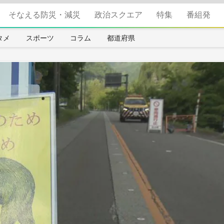
そなえる防災・減災
政治スクエア
特集
番組発
タメ
スポーツ
コラム
都道府県