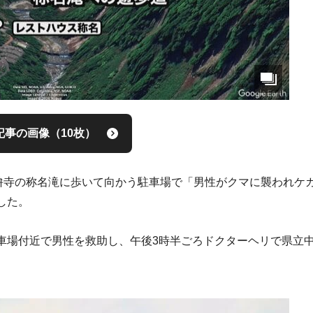
記事の画像（10枚）
芦峅寺の称名滝に歩いて向かう駐車場で「男性がクマに襲われケ
した。
車場付近で男性を救助し、午後3時半ごろドクターヘリで県立