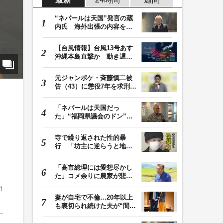
“ネパールは天国”発言の蔵
内氏 海外出張の内容を説
明「心の豊かさ…
【台風情報】台風13号あす
沖縄本島直撃か 動き遅く
週末に影響も 猛…
元ジャンポケ・斉藤慎二被
告（43）に懲役7年を求刑
ロケバス内で性的…
「ネパールは天国だっ
た」“福岡県議会のドン”蔵
内議長が発言 金銭…
寺で繰り返された性的暴
行 「坊主に逆らうと地獄
に落ちる」と脅され…
「高市総理には愛想尽かし
た」コメ余りに農家が悲
鳴 売値は生産原価…
1
妻が自宅で不倫…20年以上
も裏切られ続けた夫が“間
男”に請求した慰…