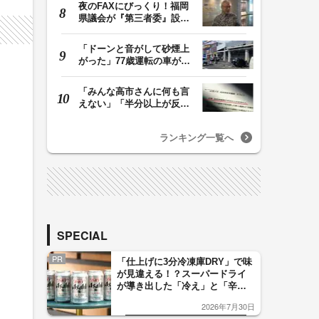
夜のFAXにびっくり！福岡
県議会が『第三者委』設置
に一転 ‟天国”の…
「ドーンと音がして砂煙上
がった」77歳運転の車が立
体駐車場から落下…
「みんな高市さんに何も言
えない」「半分以上が反
対」 消費税減税めぐ…
ランキング一覧へ
SPECIAL
PR
「仕上げに3分冷凍庫DRY」で味
が見違える！？スーパードライ
が導き出した「冷え」と「辛
口」のおいしい関係 青く変化
2026年7月30日
した「辛口カーブ」が飲み頃の