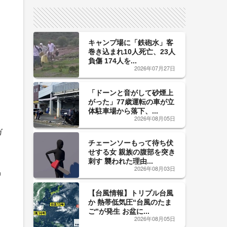
サイン！
キャンプ場に「鉄砲水」客
巻き込まれ10人死亡、23人
負傷 174人を...
2026年07月27日
「ドーンと音がして砂煙上
がった」77歳運転の車が立
体駐車場から落下、...
2026年08月05日
ガ
チェーンソーもって待ち伏
せする女 親族の腹部を突き
刺す 襲われた理由...
2026年08月03日
中
【台風情報】トリプル台風
か 熱帯低気圧“台風のたま
ご”が発生 お盆に...
2026年08月05日