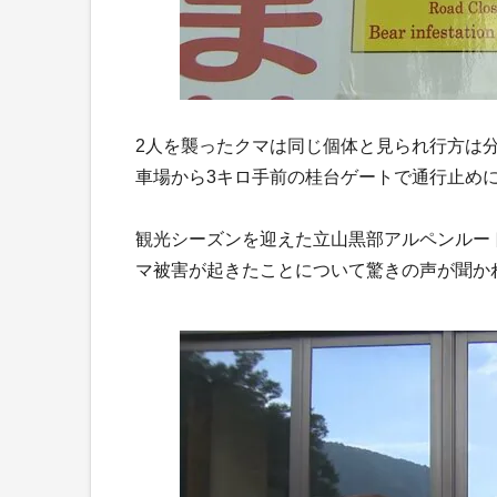
2人を襲ったクマは同じ個体と見られ行方は
車場から3キロ手前の桂台ゲートで通行止め
観光シーズンを迎えた立山黒部アルペンルー
マ被害が起きたことについて驚きの声が聞か