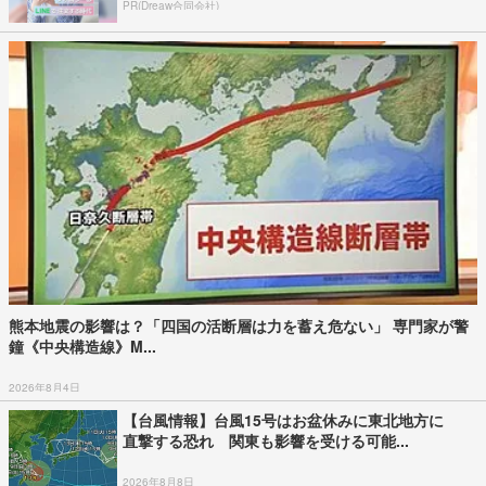
PR(Dreaw合同会社)
熊本地震の影響は？「四国の活断層は力を蓄え危ない」 専門家が警
鐘《中央構造線》M...
2026年8月4日
【台風情報】台風15号はお盆休みに東北地方に
直撃する恐れ 関東も影響を受ける可能...
2026年8月8日