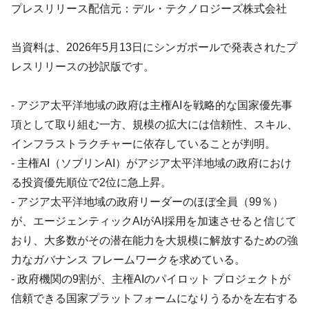
プレスリリース配信元：デル・テクノロジーズ株式会社
当資料は、2026年5月13日にシンガポールで発表されたプ
レスリリースの抄訳版です。
- アジア太平洋地域の政府は主権AIを戦略的な国家優先事
項として取り組む一方、規模の拡大には信頼性、スキル、
インフラストラクチャーに依存していることが判明。
- 主権AI（ソブリンAI）がアジア太平洋地域の政府におけ
る投資優先順位で2位に急上昇。
- アジア太平洋地域の政府リーダーのほぼ全員（99％）
が、エージェンティックAIがAI採用を加速させると信じて
おり、大多数がその潜在能力を大規模に解放するための強
力なガバナンス フレームワークを求めている。
- 政府機関の9割が、主権AIのパイロット プロジェクトが
信頼できる国家プラットフォームになりうるかを左右する