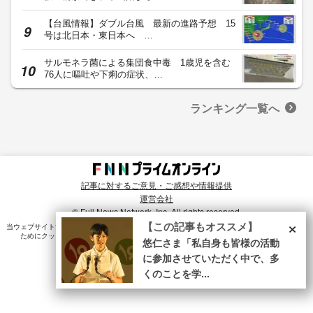
【台風情報】ダブル台風 最新の進路予想 15
号は北日本・東日本へ …
サルモネラ菌による集団食中毒 1歳児を含む
76人に嘔吐や下痢の症状、…
ランキング一覧へ
記事に対するご意見・ご感想や情報提供
運営会社
© Fuji News Network, Inc. All rights reserved.
×
【この記事もオススメ】
当ウェブサイトでは、ユーザのニーズ・興味・関⼼に合致したコンテンツや広告配信を提供する
ためにクッキーを使⽤しています。詳細は、
プライバシーポリシー
をご確認ください。
悠仁さま「私自身も皆様の活動
に参加させていただく中で、多
くのことを学...