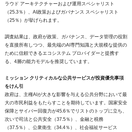
ラウド アーキテクチャーおよび運用スペシャリスト
（25.3％）、AI政策およびガバナンス スペシャリスト
（25％）が挙げられます。
調査結果は、政府が政策、ガバナンス、データ管理の役割
を直接所有しつつ、最先端のAI専門知識と大規模な提供の
ために信頼できるエコシステム プロバイダーと提携す
る、4層の能力モデルを推奨しています。
ミッション クリティカルな公共サービスが投資優先事項
をけん引
政府は、主権AIが大きな影響を与える公共分野において最
大の市民利益をもたらすことを期待しています。国家安全
保障とサイバー回復力が45.6％でリストのトップに立ち、
次いで司法と公共安全（37.5％）、金融と税務
（37.5％）、公衆衛生（34.4％）、社会福祉サービス