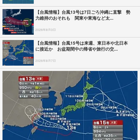
【台風情報】台風13号は7日ごろ沖縄に直撃 勢
力維持のおそれも 関東や東海など太...
2026年8月3日
【台風情報】台風15号は来週、東日本や北日本
に接近か お盆期間中の帰省や旅行の交...
2026年8月7日