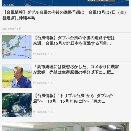
【台風情報】ダブル台風の今後の進路予想は 台風13号は7日（金）
昼過ぎに沖縄本島...
2026年8月6日
【台風情報】ダブル台風の今後の進路予想は
来週、台風15号が北日本を直撃する可能...
2026年8月8日
「高市総理には愛想尽かした」コメ余りに農家
が悲鳴 売値は生産原価の半分以下に…肥...
2026年8月5日
【台風情報】“トリプル台風”から“ダブル台
風”へ 13号、15号ともに北へ「急カ...
2026年8月6日