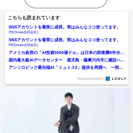
こちらも読まれています
SNSアカウントを着実に成長。実はみんなココ使ってます。
PR(Dreaw合同会社)
SNSアカウントを着実に成長。実はみんなココ使ってます。
PR(Dreaw合同会社)
アメリカ政府の「AI投資5000億ドル」は日本の防衛費8年分…
AIは本当に“バブ...
国内最大級AIデータセンター 鹿児島・薩摩川内市に建設へ
日台合弁企業と立地協定...
アンソロピック最先端AI「ミュトス5」提供を再開へ 一部の
アメリカ企業限定、日本...
Recommended by