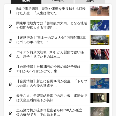
5歳で両足切断、差別や困難を乗り越え挑戦続
けた人生 「人生は捨てた…
関東甲信地方では「警報級の大雨」となる地域
や期間が拡大する可能性…
【迷惑行為】“日本一の花火大会”で長時間駐車
にゴミのポイ捨て…“…
バイデン前米大統領（83）がん闘病で強い痛
み 息子「見ているのは本…
【台風情報】台風15号の今後の進路予想は
11日から12日にかけて、東…
【台風情報】新たに台風16号が発生 「トリプ
ル台風」の今後の進路予…
愛子さま、学習院幼稚園での思い出 運動会で
は天皇皇后両陛下が笑顔…
土石流で橋が流され登山者ら約390人が孤立
仮の橋ができ、下山始まる…