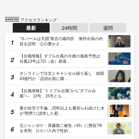
アクセスランキング
最新
24時間
週間
“ネパールは天国”発言の蔵内氏 海外出張の内
容を説明「心の豊かさ…
【台風情報】ダブル台風の今後の進路予想は
台風13号は7日（金）昼過…
オンラインで注文とキャンセル繰り返し 総額
43億円か「品切れ前に購…
【台風情報】“トリプル台風”から“ダブル台
風”へ 13号、15号とも…
妻が自宅で不倫…20年以上も裏切られ続けた夫
が“間男”に請求した慰…
元ジャンポケ・斉藤慎二被告（43）に懲役7年
を求刑 ロケバス内で性的…