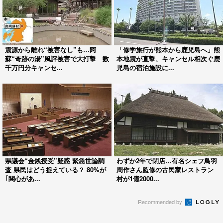
震源から離れ“被害なし”も…阿
「修学旅行が熊本から鹿児島へ」熊
蘇“奇跡の湯”風評被害で大打撃 数
本地震が直撃、キャンセル相次ぐ鹿
千万円分キャンセ...
児島の宿泊施設に...
県議会“金銭授受”疑惑 緊急世論調
わずか2年で閉店…有名シェフ鳥羽
査 県民はどう捉えている？ 80%が
周作さん監修の古民家レストラン
｢関心があ...
村が1億2000...
Recommended by