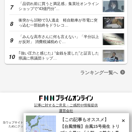
「品切れ前に買うと満足感」集英社オンライン
ショップで“43億円分”…
衝突から10秒で3人逃走 軽自動車が市電に突
っ込む一部始終をドラレコ…
「みんな高市さんに何も言えない」「半分以上
が反対」 消費税減税めぐ…
｢強い圧力と感じた｣ “金銭を渡した”と証言した
県議に県議団トップ…
ランキング一覧へ
記事に対するご意見・ご感想や情報提供
運営会社
© Fuji News Network, Inc. All rights reserved.
×
【この記事もオススメ】
当ウェブサイトでは、ユーザのニーズ・興味・関⼼に合致したコンテンツや広告配信を提供する
ためにクッキーを使⽤しています。詳細は、
プライバシーポリシー
をご確認ください。
【台風情報】台風15号発生 トリ