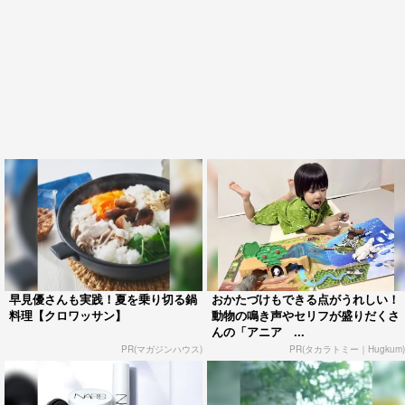
早見優さんも実践！夏を乗り切る鍋
おかたづけもできる点がうれしい！
料理【クロワッサン】
動物の鳴き声やセリフが盛りだくさ
んの「アニア ...
PR(マガジンハウス)
PR(タカラトミー｜Hugkum)