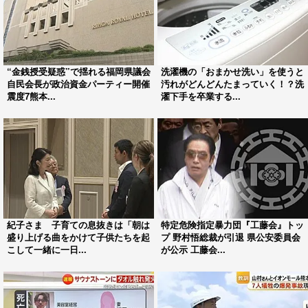
“金銭授受疑惑”で揺れる福岡県議会
洗濯機の「おまかせ洗い」を使うと
自民会長が政治資金パーティー開催
汚れがどんどんたまっていく！？洗
震度7熊本...
濯下手を卒業する...
紀子さま 子育ての息抜きは「朝は
特定危険指定暴力団『工藤会』トッ
盛り上げる曲をかけて子供たちを起
プ 野村悟総裁が引退 県公安委員会
こして一緒に一日...
が公示 工藤会...