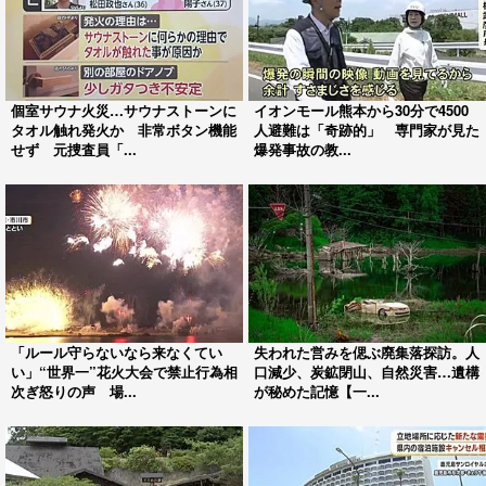
個室サウナ火災…サウナストーンに
イオンモール熊本から30分で4500
タオル触れ発火か 非常ボタン機能
人避難は「奇跡的」 専門家が見た
せず 元捜査員「...
爆発事故の教...
「ルール守らないなら来なくてい
失われた営みを偲ぶ廃集落探訪。人
い」“世界一”花火大会で禁止行為相
口減少、炭鉱閉山、自然災害…遺構
次ぎ怒りの声 場...
が秘めた記憶【一...