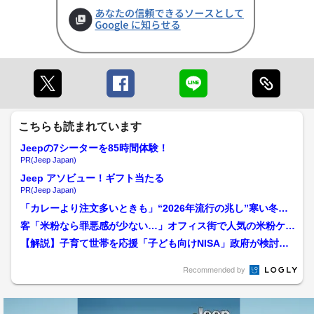
こちらも読まれています
Jeepの7シーターを85時間体験！
PR(Jeep Japan)
Jeep アソビュー！ギフト当たる
PR(Jeep Japan)
「カレーより注文多いときも」“2026年流行の兆し”寒い冬に
スパイス料理「ビリヤ...
客「米粉なら罪悪感が少ない…」オフィス街で人気の米粉ケー
キ『ふわとろ焼き立てシフ...
【解説】子育て世帯を応援「子ども向けNISA」政府が検討…
「学資保険」や廃止され...
Recommended by