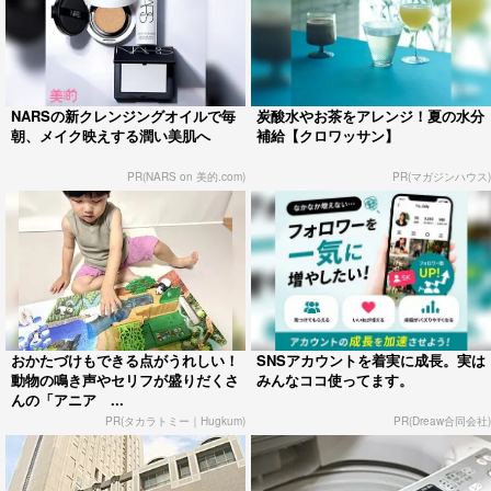
NARSの新クレンジングオイルで毎
炭酸水やお茶をアレンジ！夏の水分
朝、メイク映えする潤い美肌へ
補給【クロワッサン】
PR(NARS on 美的.com)
PR(マガジンハウス)
おかたづけもできる点がうれしい！
SNSアカウントを着実に成長。実は
動物の鳴き声やセリフが盛りだくさ
みんなココ使ってます。
んの「アニア ...
PR(タカラトミー｜Hugkum)
PR(Dreaw合同会社)