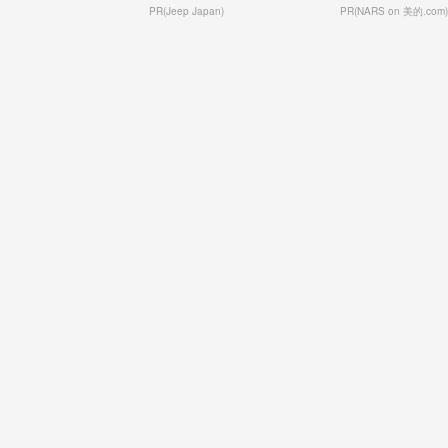
PR(Jeep Japan)
PR(NARS on 美的.com)