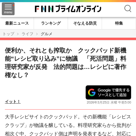
検索
最新ニュース
ランキング
そなえる防災
特集
トップ
ライフ
グルメ
便利か、それとも搾取か クックパッド新機
能“レシピ取り込み”に物議 「死活問題」料
理研究家が反発 法的問題は…レシピに著作
権なし？
イット！
2026年3月25日 水曜 午前5:00
大手レシピサイトのクックパッド。その新機能「レシピス
クラップ」が物議を醸している。料理研究家らから批判が
相次ぐ中、クックパッド側は声明を発表するなど、対応に