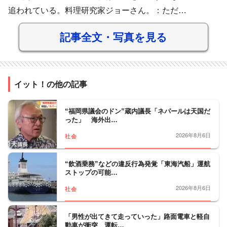
追われている。料理研究家ジョーさん。：ただ…
記事全文・写真を見る
イット！の他の記事
“福岡県議会のドン”蔵内議長「ネパールは天国だ
った」 海外出…
2026年8月6日
社会
“飲酒乗務”などの違反行為発覚「東海汽船」運航
ストップの可能…
2026年8月6日
社会
「男性が出てきて走っていった」路面電車と軽自
動車が衝突 運転…