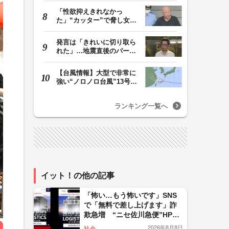
「性欲抑えきれなかっ
た」“カッター”で脅し女子
中学生を性的暴行か…
発言は「きれいに切り取ら
れた」…地震直後のパーテ
ィー開催「やって…
【台風情報】大型で非常に
強い“ノロノロ台風”13号の
進路は？ 沖縄…
ランキング一覧へ
イット！の他の記事
「怖い…もう怖いです」SNS
で「無料で差し上げます」詐
欺急増 “ニセ佐川急便”HPに
誘導、個人情報要求 佐川急
2026年8月8日
社会