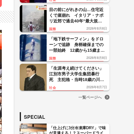
便「断じて許されない」怒り
目の前にがれきの山…住宅近
くで崖崩れ イタリア・ナポ
リ近郊で過去40年“最大規
模”地震 26人負傷300人避難
2026年8月8日
国際
「地下鉄サーフィン」をドロ
ーンで追跡 身柄確保までの
一部始終 12歳から15歳まで
の少年5人を逮捕 ニューヨー
2026年8月8日
国際
ク
「生涯考え続けてください」
江別市男子大学生集団暴行
死 主犯格・当時18歳の川口
侑斗被告に無期懲役の判決
2026年8月7日
社会
「理不尽以外の何ものでもな
い」
一覧ページへ
SPECIAL
PR
「仕上げに3分冷凍庫DRY」で味
が見違える！？スーパードライ