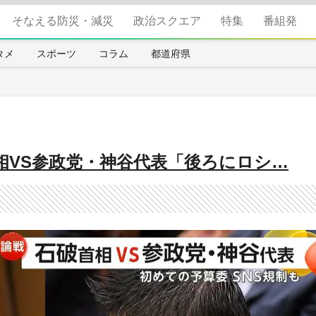
そなえる防災・減災
政治スクエア
特集
番組発
タメ
スポーツ
コラム
都道府県
相VS参政党・神谷代表「後ろにロシ…