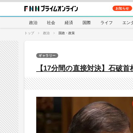
お知らせ
政治
社会
経済
国際
ライフ
エン
トップ
政治
国政・政策
ギャラリー
【17分間の直接対決】石破首