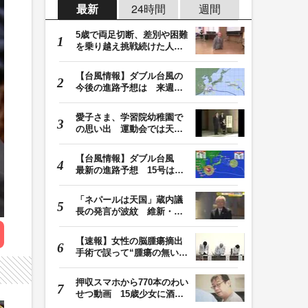
最新
24時間
週間
5歳で両足切断、差別や困難
を乗り越え挑戦続けた人
生 「人生は捨てた…
【台風情報】ダブル台風の
今後の進路予想は 来週、
台風15号が北日本…
愛子さま、学習院幼稚園で
の思い出 運動会では天皇
皇后両陛下が笑顔…
【台風情報】ダブル台風
最新の進路予想 15号は北
日本・東日本へ …
「ネパールは天国」蔵内議
長の発言が波紋 維新・吉
村代表「福岡県議…
【速報】女性の脳腫瘍摘出
手術で誤って“腫瘍の無い部
位”を摘出 脳…
押収スマホから770本のわい
せつ動画 15歳少女に酒と
薬飲ませ性的暴行…