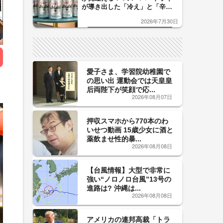
が導き出した「冷え」と「辛
口」のおいしい関係 青く変化
2026年7月30日
した「辛口カーブ」が飲み頃の
サイン！
愛子さま、学習院幼稚園で
の思い出 運動会では天皇皇
后両陛下が笑顔で応...
2026年08月07日
押収スマホから770本のわ
いせつ動画 15歳少女に酒と
薬飲ませ性的暴...
2026年08月08日
【台風情報】大型で非常に
強い“ノロノロ台風”13号の
進路は? 沖縄は...
2026年08月08日
アメリカの連邦高裁「トラ