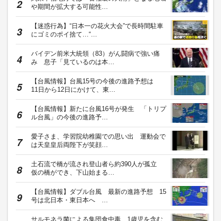
や期間が拡大する可能性…
【迷惑行為】“日本一の花火大会”で長時間駐車
にゴミのポイ捨て…“…
バイデン前米大統領（83）がん闘病で強い痛
み 息子「見ているのは本…
【台風情報】台風15号の今後の進路予想は
11日から12日にかけて、東…
【台風情報】新たに台風16号が発生 「トリプ
ル台風」の今後の進路予…
愛子さま、学習院幼稚園での思い出 運動会で
は天皇皇后両陛下が笑顔…
土石流で橋が流され登山者ら約390人が孤立
仮の橋ができ、下山始まる…
【台風情報】ダブル台風 最新の進路予想 15
号は北日本・東日本へ …
サルモネラ菌による集団食中毒 1歳児を含む