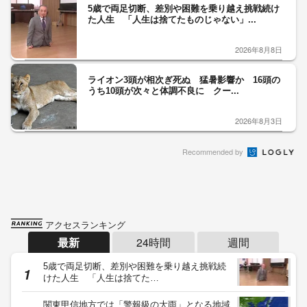
5歳で両足切断、差別や困難を乗り越え挑戦続け
た人生 「人生は捨てたものじゃない」...
2026年8月8日
ライオン3頭が相次ぎ死ぬ 猛暑影響か 16頭の
うち10頭が次々と体調不良に クー...
2026年8月3日
Recommended by
アクセスランキング
最新
24時間
週間
5歳で両足切断、差別や困難を乗り越え挑戦続
けた人生 「人生は捨てた…
関東甲信地方では「警報級の大雨」となる地域