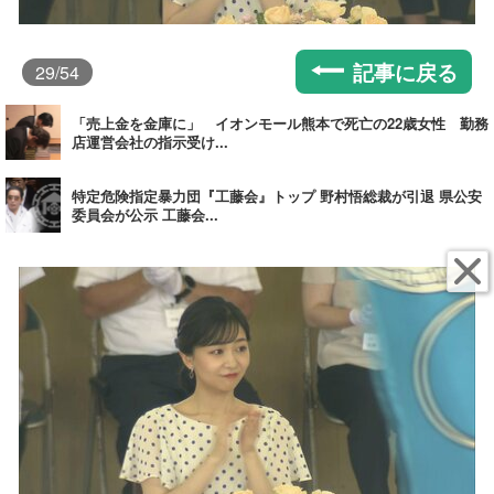
記事に戻る
29
/54
「売上金を金庫に」 イオンモール熊本で死亡の22歳女性 勤務
店運営会社の指示受け...
特定危険指定暴力団『工藤会』トップ 野村悟総裁が引退 県公安
委員会が公示 工藤会...