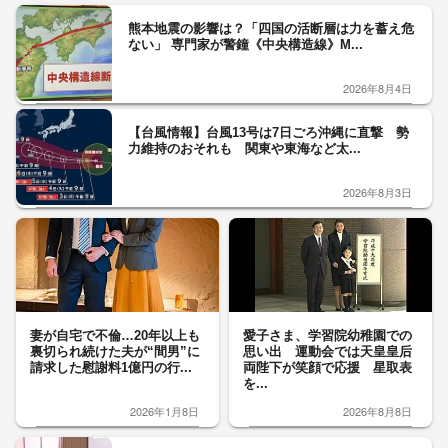
熊本地震の影響は？「四国の活断層は力を蓄え危
ない」 専門家が警鐘《中央構造線》M...
2026年8月4日
【台風情報】台風13号は7日ごろ沖縄に直撃 勢
力維持のおそれも 関東や東海など太...
2026年8月3日
妻が自宅で不倫…20年以上も
愛子さま、学習院幼稚園での
裏切られ続けた夫が“間男”に
思い出 運動会では天皇皇后
請求した慰謝料1億円の行...
両陛下が笑顔で応援 星取表
を...
2026年1月8日
2026年8月8日