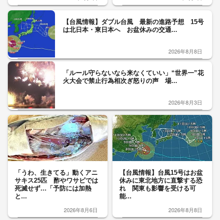
【台風情報】ダブル台風 最新の進路予想 15号
は北日本・東日本へ お盆休みの交通...
2026年8月8日
「ルール守らないなら来なくていい」“世界一”花
火大会で禁止行為相次ぎ怒りの声 場...
2026年8月3日
「うわ、生きてる」動くアニ
【台風情報】台風15号はお盆
サキス25匹 酢やワサビでは
休みに東北地方に直撃する恐
死滅せず…「予防には加熱
れ 関東も影響を受ける可
と...
能...
2026年8月6日
2026年8月8日