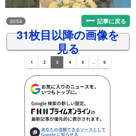
記事に戻る
30
/54
31枚目以降の画像を
見る
1
2
3
4
5
…
6