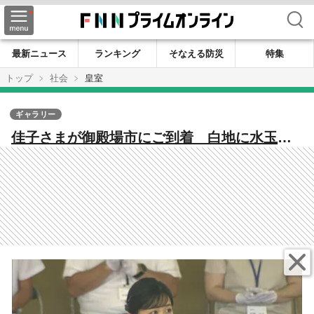
検索
最新ニュース
ランキング
そなえる防災
特集
トップ
社会
皇室
ギャラリー
佳子さまが御殿場市にご到着 白地に水玉模
様のワンピース…腰には紺色の大きなリボ
ン 全日本高等学校馬術競技大会の開会式へ