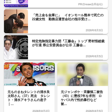
PR(Dreaw合同会社)
「売上金を金庫に」 イオンモール熊本で死亡の
22歳女性 勤務店運営会社の指示受け...
2026年8月3日
特定危険指定暴力団『工藤会』トップ 野村悟総裁
が引退 県公安委員会が公示 工藤会...
2026年8月5日
元ものまねタレントの清水良
元ジャンポケ・斉藤慎二被告
太郎さん（37）死去 タレン
（43）に懲役7年を求刑 ロ
ト・清水アキラさんの息子
ケバス内で性的暴行など
｜...
被...
2026年8月2日
2026年8月5日