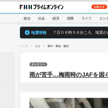
お知らせ
政治
社会
経済
国際
ライフ
エン
地震情報
７日０６時５６分ころ、地震が
トップ
社会
事件・事故・裁判
ギャラリー
雨が苦手…梅雨時のJAFを困