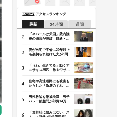
アクセスランキング
最新
24時間
週間
「ネパールは天国」蔵内議
長の発言が波紋 維新・吉
村代表「福岡県議…
妻が自宅で不倫…20年以上
も裏切られ続けた夫が“間
男”に請求した慰…
「うわ、生きてる」動くア
ニサキス25匹 酢やワサビ
では死滅せず…「…
住宅や高速道路にも被害も
たらした「断層のずれ」
地表に現れた日奈…
男性教諭を懲戒免職 男子
バレー部顧問が部費14万円
余を私的流用…旅…
「集英社に恨みはない」ス
トレス発散で“43億円超”の