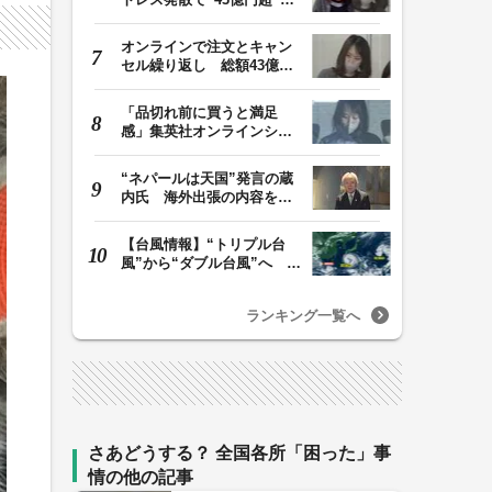
ジャンプグッズ…
オンラインで注文とキャン
セル繰り返し 総額43億円
か「品切れ前に購…
「品切れ前に買うと満足
感」集英社オンラインショ
ップで“43億円分”…
“ネパールは天国”発言の蔵
内氏 海外出張の内容を説
明「心の豊かさ…
【台風情報】“トリプル台
風”から“ダブル台風”へ 13
号、15号とも…
ランキング一覧へ
さあどうする？ 全国各所「困った」事
情の他の記事