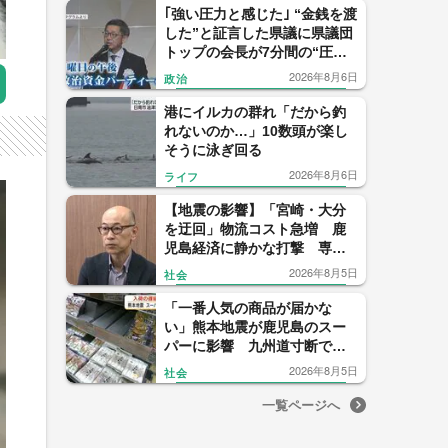
｢強い圧力と感じた｣ “金銭を渡
した”と証言した県議に県議団
トップの会長が7分間の“圧
力？電話” ｢感情的になった｣
2026年8月6日
政治
【福岡発】
港にイルカの群れ「だから釣
れないのか…」10数頭が楽し
そうに泳ぎ回る
2026年8月6日
ライフ
【地震の影響】「宮崎・大分
を迂回」物流コスト急増 鹿
児島経済に静かな打撃 専門
家「正常化に想定以上の時
2026年8月5日
社会
間」
「一番人気の商品が届かな
い」熊本地震が鹿児島のスー
パーに影響 九州道寸断で物
流に打撃
2026年8月5日
社会
一覧ページへ