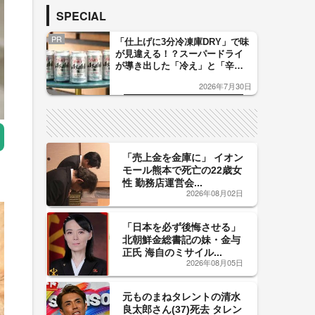
SPECIAL
PR
「仕上げに3分冷凍庫DRY」で味
が見違える！？スーパードライ
が導き出した「冷え」と「辛
口」のおいしい関係 青く変化
2026年7月30日
した「辛口カーブ」が飲み頃の
サイン！
「売上金を金庫に」 イオン
モール熊本で死亡の22歳女
性 勤務店運営会...
2026年08月02日
「日本を必ず後悔させる」
北朝鮮金総書記の妹・金与
正氏 海自のミサイル...
2026年08月05日
元ものまねタレントの清水
良太郎さん(37)死去 タレン