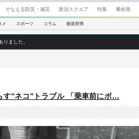
そなえる防災・減災
政治スクエア
特集
番組発
タメ
スポーツ
コラム
都道府県
ありました。
らす"ネコ"トラブル 「乗車前にボ…