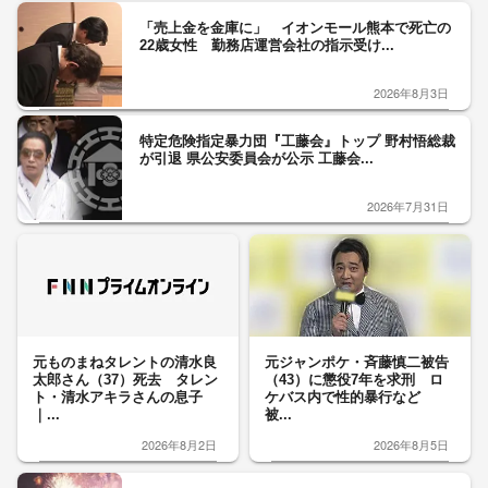
「売上金を金庫に」 イオンモール熊本で死亡の
22歳女性 勤務店運営会社の指示受け...
2026年8月3日
特定危険指定暴力団『工藤会』トップ 野村悟総裁
が引退 県公安委員会が公示 工藤会...
2026年7月31日
元ものまねタレントの清水良
元ジャンポケ・斉藤慎二被告
太郎さん（37）死去 タレン
（43）に懲役7年を求刑 ロ
ト・清水アキラさんの息子
ケバス内で性的暴行など
｜...
被...
2026年8月2日
2026年8月5日