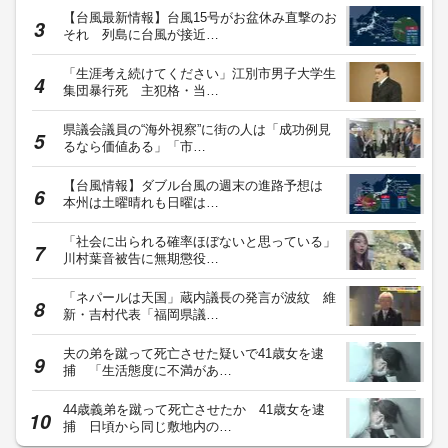
【台風最新情報】台風15号がお盆休み直撃のお
それ 列島に台風が接近…
「生涯考え続けてください」江別市男子大学生
集団暴行死 主犯格・当…
県議会議員の“海外視察”に街の人は「成功例見
るなら価値ある」「市…
【台風情報】ダブル台風の週末の進路予想は
本州は土曜晴れも日曜は…
「社会に出られる確率ほぼないと思っている」
川村葉音被告に無期懲役…
「ネパールは天国」蔵内議長の発言が波紋 維
新・吉村代表「福岡県議…
夫の弟を蹴って死亡させた疑いで41歳女を逮
捕 「生活態度に不満があ…
44歳義弟を蹴って死亡させたか 41歳女を逮
捕 日頃から同じ敷地内の…