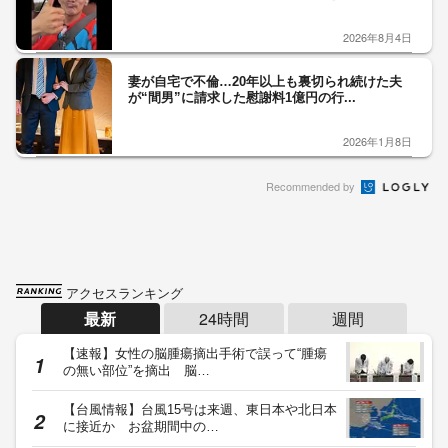
2026年8月4日
妻が自宅で不倫…20年以上も裏切られ続けた夫
が“間男”に請求した慰謝料1億円の行...
2026年1月8日
Recommended by
アクセスランキング
最新
24時間
週間
【速報】女性の脳腫瘍摘出手術で誤って“腫瘍
の無い部位”を摘出 脳…
【台風情報】台風15号は来週、東日本や北日本
に接近か お盆期間中の…