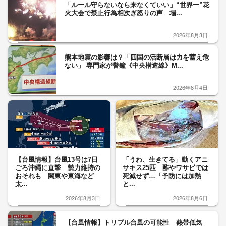
「ルール守らないなら来なくていい」“世界一”花
火大会で禁止行為相次ぎ怒りの声 場...
2026年8月3日
熊本地震の影響は？「四国の活断層は力を蓄え危
ない」 専門家が警鐘《中央構造線》M...
2026年8月4日
【台風情報】台風13号は7日
「うわ、生きてる」動くアニ
ごろ沖縄に直撃 勢力維持の
サキス25匹 酢やワサビでは
おそれも 関東や東海など
死滅せず…「予防には加熱
太...
と...
2026年8月3日
2026年8月6日
【台風情報】トリプル台風の可能性 熱帯低気