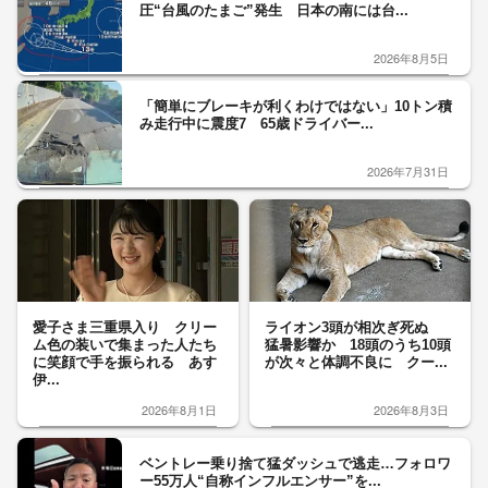
圧“台風のたまご”発生 日本の南には台...
2026年8月5日
「簡単にブレーキが利くわけではない」10トン積
み走行中に震度7 65歳ドライバー...
2026年7月31日
愛子さま三重県入り クリー
ライオン3頭が相次ぎ死ぬ
ム色の装いで集まった人たち
猛暑影響か 18頭のうち10頭
に笑顔で手を振られる あす
が次々と体調不良に クー...
伊...
2026年8月1日
2026年8月3日
ベントレー乗り捨て猛ダッシュで逃走…フォロワ
ー55万人“自称インフルエンサー”を...