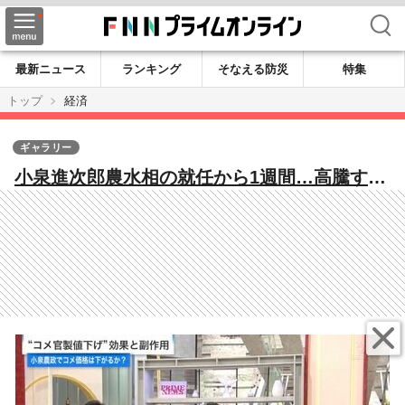
検索
最新ニュース
ランキング
そなえる防災
特集
トップ
経済
ギャラリー
小泉進次郎農水相の就任から1週間…高騰する
米価格は下がるか。輸入米に頼るリスクは