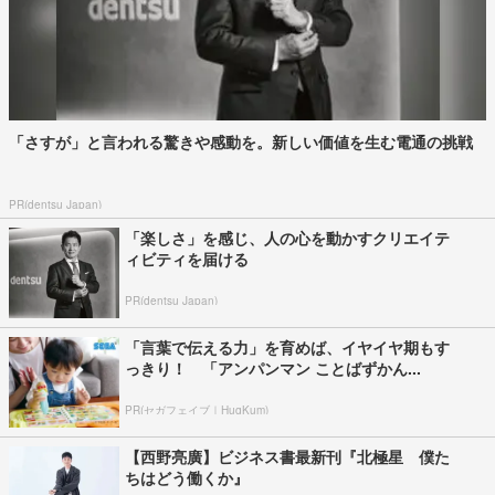
「さすが」と言われる驚きや感動を。新しい価値を生む電通の挑戦
PR(dentsu Japan)
「楽しさ」を感じ、人の心を動かすクリエイテ
ィビティを届ける
PR(dentsu Japan)
「言葉で伝える力」を育めば、イヤイヤ期もす
っきり！ 「アンパンマン ことばずかん...
PR(セガフェイブ｜HugKum)
【西野亮廣】ビジネス書最新刊『北極星 僕た
ちはどう働くか』