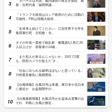
「ネパールは天国」蔵内議長の発言が波紋 維
新・吉村代表「福岡県議…
「トランプ大統領はロシア政府のために活動の
可能性」FBIは現職大統領…
「生涯考え続けてください」江別市男子大学生
集団暴行死 主犯格・当…
タイの中高一貫校で銃乱射 教職員5人死亡20
人以上けが 容疑者の14歳…
「また犯人が来るんじゃないか」10日で2度
も…防犯カメラが捉えた“タ…
「社会に出られる確率ほぼないと思っている」
川村葉音被告に無期懲役…
【台風情報】台風15号は来週、東日本や北日本
に接近か お盆期間中の…
【台風最新情報】台風15号がお盆休み直撃のお
それ 列島に台風が接近…