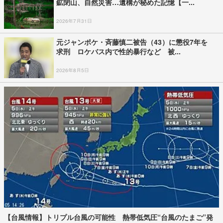
鉱閉山、自然災害…遺構が秘めた記憶【一...
2026年7月31日
元ジャンポケ・斉藤慎二被告（43）に懲役7年を
求刑 ロケバス内で性的暴行など 被...
2026年8月5日
【台風情報】トリプル台風の可能性 熱帯低気圧“台風のたまご”発