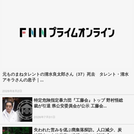
元ものまねタレントの清水良太郎さん（37）死去 タレント・清水
アキラさんの息子｜...
2026年8月2日
特定危険指定暴力団『工藤会』トップ 野村悟総
裁が引退 県公安委員会が公示 工藤会...
2026年7月31日
失われた営みを偲ぶ廃集落探訪。人口減少、炭