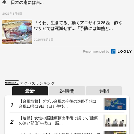
生 日本の南には台...
2026年8月5日
「うわ、生きてる」動くアニサキス25匹 酢や
ワサビでは死滅せず…「予防には加熱と...
2026年8月6日
Recommended by
アクセスランキング
最新
24時間
週間
【台風情報】ダブル台風の今後の進路予想は
台風13号は9日（日）午後…
【速報】女性の脳腫瘍摘出手術で誤って“腫瘍
の無い部位”を摘出 脳…