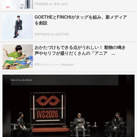
PR(NARS on 美的.com)
GOETHEとFINCHIがタッグを組み、新メディア
を創設
PR(FINCHI on GOETHE)
おかたづけもできる点がうれしい！ 動物の鳴き
声やセリフが盛りだくさんの「アニア ...
PR(タカラトミー｜Hugkum)