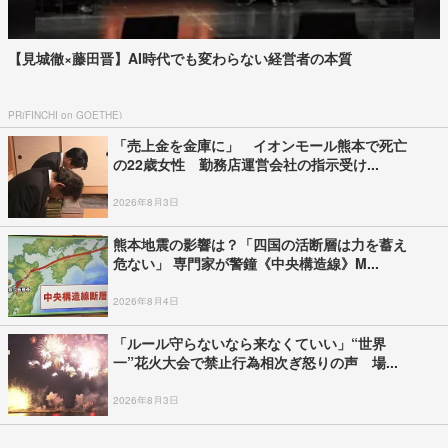
【見城徹×藤田晋】AI時代でも変わらない経営者の本質
PR(FINCHI on GOETHE)
「売上金を金庫に」 イオンモール熊本で死亡
の22歳女性 勤務店運営会社の指示受け...
2026年8月3日
熊本地震の影響は？「四国の活断層は力を蓄え
危ない」 専門家が警鐘《中央構造線》M...
2026年8月4日
「ルール守らないなら来なくていい」“世界
一”花火大会で禁止行為相次ぎ怒りの声 場...
2026年8月3日