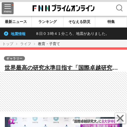
検索
最新ニュース
ランキング
そなえる防災
特集
地震情報
８日０３時４１分ころ、地震がありました。
トップ
ライフ
教育・子育て
ギャラリー
世界最高の研究水準目指す「国際卓越研究
大」2回目は8大学が応募 教員は準備や報告
に忙殺…研究力を削がれる恐れも