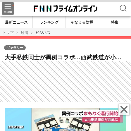
検索
最新ニュース
ランキング
そなえる防災
特集
トップ
経済
ビジネス
ギャラリー
大手私鉄同士が異例コラボ…西武鉄道が小田
急の中古車両譲り受け“再デビュー”へ 新車
両製造より環境負荷少ない「サステナ車両」
導入で省エネ加速