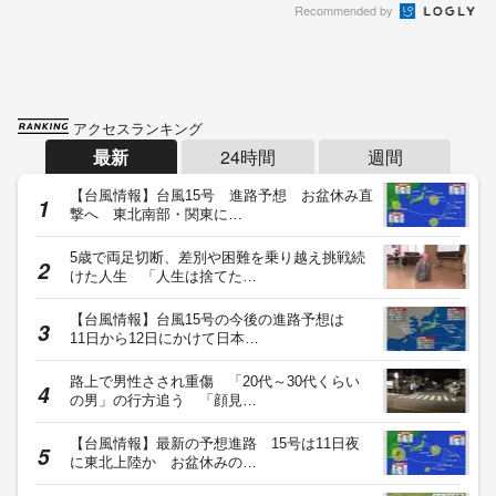
Recommended by
アクセスランキング
最新
24時間
週間
【台風情報】台風15号 進路予想 お盆休み直
撃へ 東北南部・関東に…
5歳で両足切断、差別や困難を乗り越え挑戦続
けた人生 「人生は捨てた…
【台風情報】台風15号の今後の進路予想は
11日から12日にかけて日本…
路上で男性さされ重傷 「20代～30代くらい
の男」の行方追う 「顔見…
【台風情報】最新の予想進路 15号は11日夜
に東北上陸か お盆休みの…