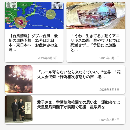
【台風情報】ダブル台風 最
「うわ、生きてる」動くアニ
新の進路予想 15号は北日
サキス25匹 酢やワサビでは
本・東日本へ お盆休みの交
死滅せず…「予防には加熱
通...
と...
2026年8月8日
2026年8月6日
「ルール守らないなら来なくていい」“世界一”花
火大会で禁止行為相次ぎ怒りの声 場...
2026年8月3日
愛子さま、学習院幼稚園での思い出 運動会では
天皇皇后両陛下が笑顔で応援 星取表を...
2026年8月8日