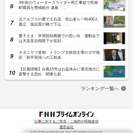
3年前のウォータースライダー死亡事故で邑南
町職員を懲戒処分 遺族「…
北アルプスの麓で土石流 登山者ら一時400人
孤立 仮設置の橋で下山 …
愛子さま、学習院幼稚園での思い出 運動会で
は天皇皇后両陛下が笑顔…
ネタニヤフ首相 トランプ大統領主導のガザ地
区「和平実現への工程表…
【台風情報】台風15号はお盆休みに東北地方に
直撃する恐れ 関東も影…
ランキング一覧へ
記事に対するご意見・ご感想や情報提供
運営会社
© Fuji News Network, Inc. All rights reserved.