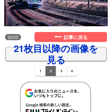
記事に戻る
20
/33
21枚目以降の画像を
見る
1
2
3
4