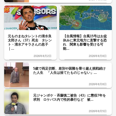
元ものまねタレントの清水良
【台風情報】台風15号はお盆
太郎さん（37）死去 タレン
休みに東北地方に直撃する恐
ト・清水アキラさんの息子
れ 関東も影響を受ける可
｜...
能...
2026年8月2日
2026年8月8日
5歳で両足切断、差別や困難を乗り越え挑戦続け
た人生 「人生は捨てたものじゃない」...
2026年8月8日
元ジャンポケ・斉藤慎二被告（43）に懲役7年を
求刑 ロケバス内で性的暴行など 被...
2026年8月5日