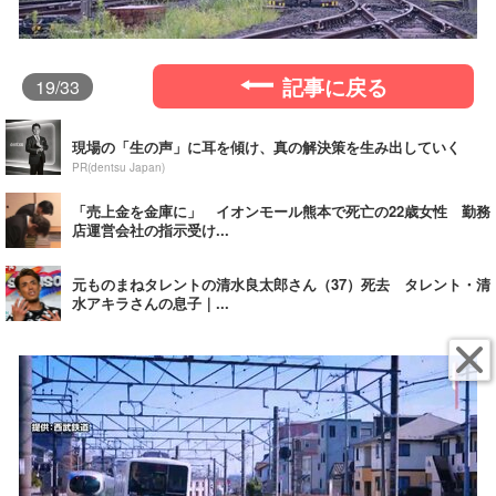
記事に戻る
19
/33
現場の「生の声」に耳を傾け、真の解決策を生み出していく
PR(dentsu Japan)
「売上金を金庫に」 イオンモール熊本で死亡の22歳女性 勤務
店運営会社の指示受け...
元ものまねタレントの清水良太郎さん（37）死去 タレント・清
水アキラさんの息子｜...