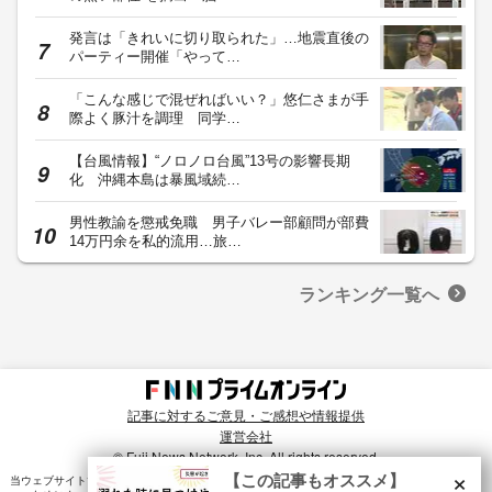
発言は「きれいに切り取られた」…地震直後の
パーティー開催「やって…
「こんな感じで混ぜればいい？」悠仁さまが手
際よく豚汁を調理 同学…
【台風情報】“ノロノロ台風”13号の影響長期
化 沖縄本島は暴風域続…
男性教諭を懲戒免職 男子バレー部顧問が部費
14万円余を私的流用…旅…
ランキング一覧へ
記事に対するご意見・ご感想や情報提供
運営会社
© Fuji News Network, Inc. All rights reserved.
×
【この記事もオススメ】
当ウェブサイトでは、ユーザのニーズ・興味・関⼼に合致したコンテンツや広告配信を提供する