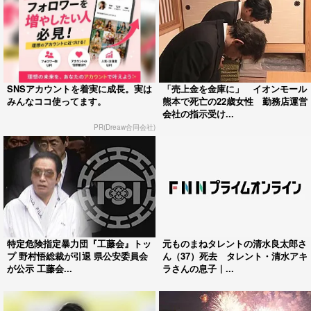
SNSアカウントを着実に成長。実は
「売上金を金庫に」 イオンモール
みんなココ使ってます。
熊本で死亡の22歳女性 勤務店運営
会社の指示受け...
PR(Dreaw合同会社)
特定危険指定暴力団『工藤会』トッ
元ものまねタレントの清水良太郎さ
プ 野村悟総裁が引退 県公安委員会
ん（37）死去 タレント・清水アキ
が公示 工藤会...
ラさんの息子｜...