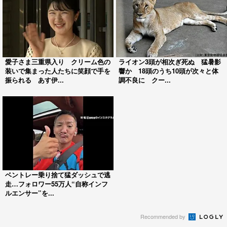
愛子さま三重県入り クリーム色の
ライオン3頭が相次ぎ死ぬ 猛暑影
装いで集まった人たちに笑顔で手を
響か 18頭のうち10頭が次々と体
振られる あす伊...
調不良に クー...
ベントレー乗り捨て猛ダッシュで逃
走…フォロワー55万人“自称インフ
ルエンサー”を...
Recommended by