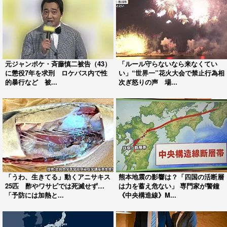
元ジャンポケ・斉藤慎二被告（43）
「ルール守らないなら来なくてい
に懲役7年を求刑 ロケバス内で性
い」“世界一”花火大会で禁止行為相
的暴行など 被...
次ぎ怒りの声 場...
「うわ、生きてる」動くアニサキス
熊本地震の影響は？「四国の活断層
25匹 酢やワサビでは死滅せず…
は力を蓄え危ない」 専門家が警鐘
「予防には加熱と...
《中央構造線》M...