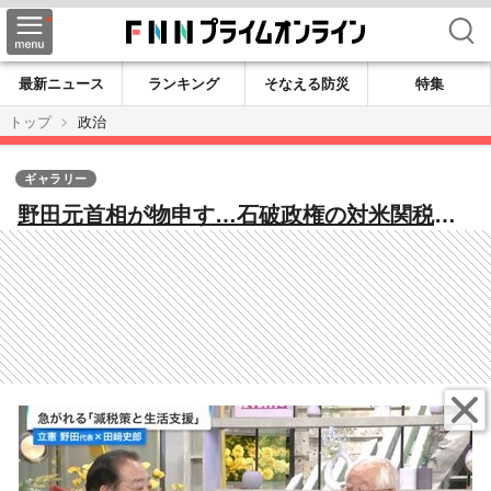
検索
最新ニュース
ランキング
そなえる防災
特集
トップ
政治
ギャラリー
野田元首相が物申す…石破政権の対米関税交
渉、食料品消費税ゼロ政策、参院選の見通し