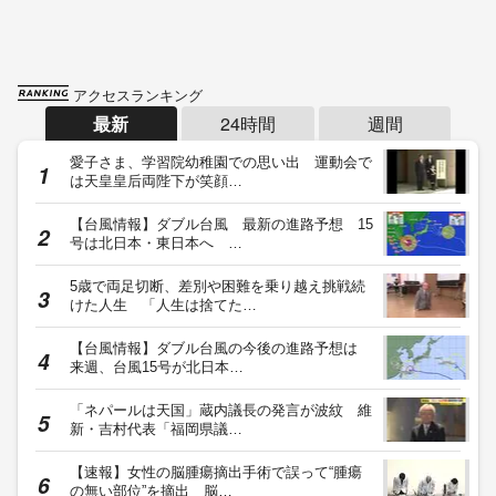
アクセスランキング
最新
24時間
週間
愛子さま、学習院幼稚園での思い出 運動会で
は天皇皇后両陛下が笑顔…
【台風情報】ダブル台風 最新の進路予想 15
号は北日本・東日本へ …
5歳で両足切断、差別や困難を乗り越え挑戦続
けた人生 「人生は捨てた…
【台風情報】ダブル台風の今後の進路予想は
来週、台風15号が北日本…
「ネパールは天国」蔵内議長の発言が波紋 維
新・吉村代表「福岡県議…
【速報】女性の脳腫瘍摘出手術で誤って“腫瘍
の無い部位”を摘出 脳…