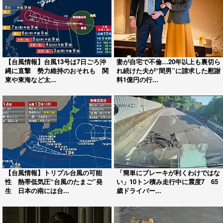
【台風情報】台風13号は7日ごろ沖
妻が自宅で不倫…20年以上も裏切ら
縄に直撃 勢力維持のおそれも 関
れ続けた夫が“間男”に請求した慰謝
東や東海など太...
料1億円の行...
【台風情報】トリプル台風の可能
「簡単にブレーキが利くわけではな
性 熱帯低気圧“台風のたまご”発
い」10トン積み走行中に震度7 65
生 日本の南には台...
歳ドライバー...