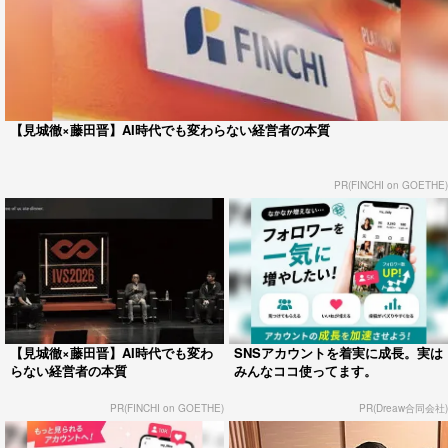
【見城徹×藤田晋】AI時代でも変わらない経営者の本質
PR(FINCHI on GOETHE)
【見城徹×藤田晋】AI時代でも変わ
SNSアカウントを着実に成長。実は
らない経営者の本質
みんなココ使ってます。
PR(FINCHI on GOETHE)
PR(Dreaw合同会社)