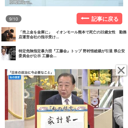
記事に戻る
9
/10
「売上金を金庫に」 イオンモール熊本で死亡の22歳女性 勤務
店運営会社の指示受け...
特定危険指定暴力団『工藤会』トップ 野村悟総裁が引退 県公安
委員会が公示 工藤会...