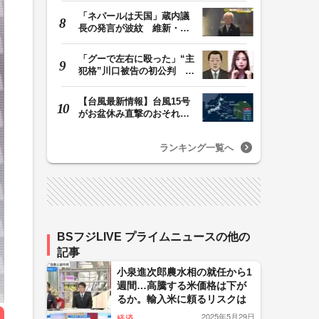
「ネパールは天国」蔵内議
長の発言が波紋 維新・吉
村代表「福岡県議…
「グーで左右に殴った」“主
犯格”川口被告の初公判 共
犯の女が証言…
【台風最新情報】台風15号
がお盆休み直撃のおそれ
列島に台風が接近…
ランキング一覧へ
BSフジLIVE プライムニュースの他の
記事
小泉進次郎農水相の就任から1
週間…高騰する米価格は下が
るか。輸入米に頼るリスクは
2025年5月29日
経済