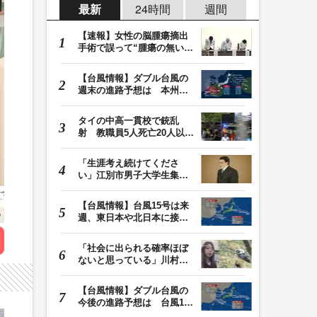
最新
24時間
週間
【速報】女性の脳腫瘍摘出
手術で誤って“腫瘍の無い部
位”を摘出 脳…
【台風情報】ダブル台風の
週末の進路予想は 本州は
土曜晴れも日曜は…
タイの中高一貫校で銃乱
射 教職員5人死亡20人以上
けが 容疑者の14歳…
「生涯考え続けてくださ
い」江別市男子大学生集団
暴行死 主犯格・当…
【台風情報】台風15号は来
週、東日本や北日本に接近
か お盆期間中の…
「社会に出られる確率ほぼ
ないと思っている」川村葉
音被告に無期懲役…
【台風情報】ダブル台風の
今後の進路予想は 台風13
号は9日（日）午後…