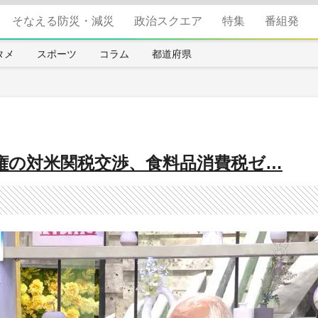
そなえる防災・減災
政治スクエア
特集
番組発
タメ
スポーツ
コラム
都道府県
権の対米関税交渉、食料品消費税ゼ…