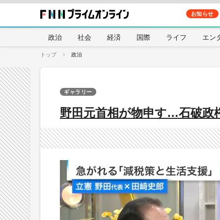
お知らせ
政治
社会
経済
国際
ライフ
エン
トップ
政治
ギャラリー
野田元首相が物申す…石破政