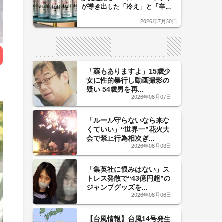
が導き出した「冷え」と「辛
口」のおいしい関係 青く変化
2026年7月30日
した「辛口カーブ」が飲み頃の
サイン！
「薬もありますよ」15歳少
女に性的暴行し動画撮影の
疑い 54歳男を再...
2026年08月07日
「ルール守らないなら来な
くていい」“世界一”花火大
会で禁止行為相次ぎ...
2026年08月03日
「集英社に恨みはない」ス
トレス発散で“43億円超”の
ジャンプグッズを...
2026年08月06日
【台風情報】台風14号発生