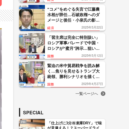
“コメ”をめぐる失言で江藤農
水相が辞任…石破政権へのダ
メージと後任・小泉氏の影響
力は
2025年5月22日
経済
「習主席は完全に特別扱い」
ロシア軍事パレードで中国・
ロシアが“蜜月”誇示…狙いと
ウクライナ情勢への影響
2025年5月12日
国際
緊迫の米中貿易戦争を読み解
く…焦りを見せるトランプ大
統領、勝利シナリオを描く中
国
2025年4月27日
国際
一覧ページへ
SPECIAL
PR
「仕上げに3分冷凍庫DRY」で味
が見違える！？スーパードライ