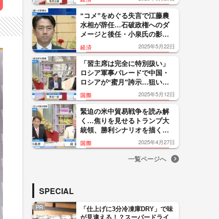
“コメ”をめぐる失言で江藤農
水相が辞任…石破政権へのダ
メージと後任・小泉氏の影響
力は
2025年5月22日
経済
「習主席は完全に特別扱い」
ロシア軍事パレードで中国・
ロシアが“蜜月”誇示…狙いと
ウクライナ情勢への影響
2025年5月12日
国際
緊迫の米中貿易戦争を読み解
く…焦りを見せるトランプ大
統領、勝利シナリオを描く中
国
2025年4月27日
国際
一覧ページへ
SPECIAL
PR
「仕上げに3分冷凍庫DRY」で味
が見違える！？スーパードライ