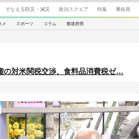
そなえる防災・減災
政治スクエア
特集
番組発
タメ
スポーツ
コラム
都道府県
権の対米関税交渉、食料品消費税ゼ…