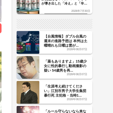
が導き出した「冷え」と「辛
口」のおいしい関係 青く変化
2026年7月30日
した「辛口カーブ」が飲み頃の
サイン！
【台風情報】ダブル台風の
週末の進路予想は 本州は土
曜晴れも日曜は雲が...
2026年08月07日
「薬もありますよ」15歳少
女に性的暴行し動画撮影の
疑い 54歳男を再...
2026年08月07日
「生涯考え続けてくださ
い」江別市男子大学生集団
暴行死 主犯格・当時1...
2026年08月07日
「ルール守らないなら来な