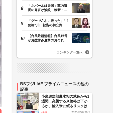
「ネパールは天国」蔵内議
長の発言が波紋 維新・吉
村代表「福岡県議…
「グーで左右に殴った」“主
犯格”川口被告の初公判 共
犯の女が証言…
【台風最新情報】台風15号
がお盆休み直撃のおそれ
列島に台風が接近…
ランキング一覧へ
BSフジLIVE プライムニュースの他の
記事
小泉進次郎農水相の就任から1
週間…高騰する米価格は下が
るか。輸入米に頼るリスクは
2025年5月29日
経済