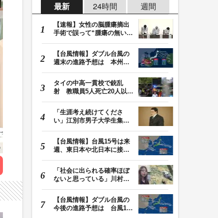
最新
24時間
週間
【速報】女性の脳腫瘍摘出
手術で誤って“腫瘍の無い部
位”を摘出 脳…
【台風情報】ダブル台風の
週末の進路予想は 本州は
土曜晴れも日曜は…
タイの中高一貫校で銃乱
射 教職員5人死亡20人以上
けが 容疑者の14歳…
「生涯考え続けてくださ
い」江別市男子大学生集団
暴行死 主犯格・当…
【台風情報】台風15号は来
週、東日本や北日本に接近
か お盆期間中の…
「社会に出られる確率ほぼ
ないと思っている」川村葉
音被告に無期懲役…
【台風情報】ダブル台風の
今後の進路予想は 台風13
号は9日（日）午後…