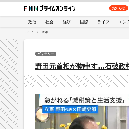
お知らせ
政治
社会
経済
国際
ライフ
エン
トップ
政治
ギャラリー
野田元首相が物申す…石破政