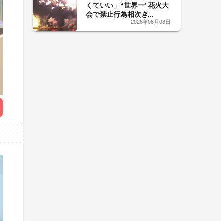
くていい」“世界一”花火大
会で禁止行為相次ぎ...
2026年08月03日