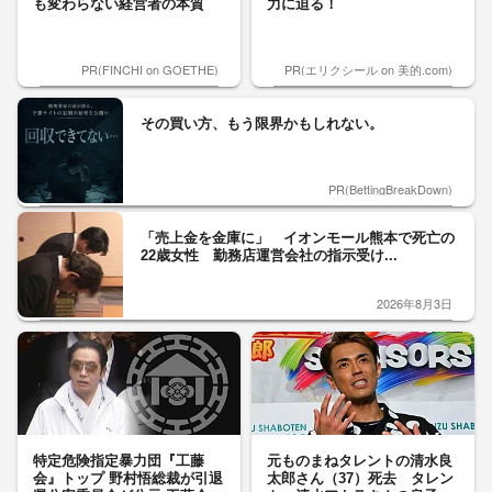
も変わらない経営者の本質
力に迫る！
PR(FINCHI on GOETHE)
PR(エリクシール on 美的.com)
その買い方、もう限界かもしれない。
PR(BettingBreakDown)
「売上金を金庫に」 イオンモール熊本で死亡の
22歳女性 勤務店運営会社の指示受け...
2026年8月3日
特定危険指定暴力団『工藤
元ものまねタレントの清水良
会』トップ 野村悟総裁が引退
太郎さん（37）死去 タレン