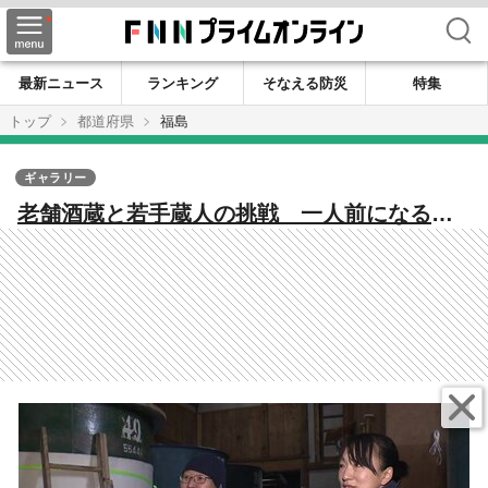
検索
最新ニュース
ランキング
そなえる防災
特集
トップ
都道府県
福島
ギャラリー
老舗酒蔵と若手蔵人の挑戦 一人前になるに
は10年かかると言われる酒造り 入社5年目が
大抜擢 さなぎから蝶へ成長の時【福島発】