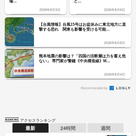
場...
と...
2026年8月3日
2026年8月6日
【台風情報】台風15号はお盆休みに東北地方に直
撃する恐れ 関東も影響を受ける可能...
2026年8月8日
熊本地震の影響は？「四国の活断層は力を蓄え危
ない」 専門家が警鐘《中央構造線》M...
2026年8月4日
Recommended by
アクセスランキング
最新
24時間
週間