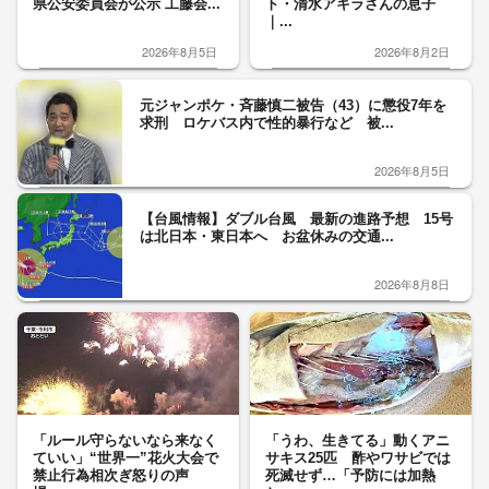
県公安委員会が公示 工藤会...
ト・清水アキラさんの息子
｜...
2026年8月5日
2026年8月2日
元ジャンポケ・斉藤慎二被告（43）に懲役7年を
求刑 ロケバス内で性的暴行など 被...
2026年8月5日
【台風情報】ダブル台風 最新の進路予想 15号
は北日本・東日本へ お盆休みの交通...
2026年8月8日
「ルール守らないなら来なく
「うわ、生きてる」動くアニ
ていい」“世界一”花火大会で
サキス25匹 酢やワサビでは
禁止行為相次ぎ怒りの声
死滅せず…「予防には加熱