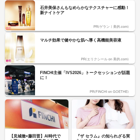
石井美保さんもなめらかなテクスチャーに感動！
新ナイトケア
PR(ゲラン｜美的.com)
マルチ効果で健やかな肌へ導く高機能美容液
PR(エリクシール on 美的.com)
FINCHI主催「IVS2026」トークセッションが話題
に！
PR(FINCHI on GOETHE)
【見城徹×藤田晋】AI時代で
『ザ セラム』の知られざる実