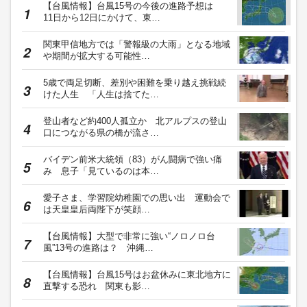
【台風情報】台風15号の今後の進路予想は
11日から12日にかけて、東…
関東甲信地方では「警報級の大雨」となる地域
や期間が拡大する可能性…
5歳で両足切断、差別や困難を乗り越え挑戦続
けた人生 「人生は捨てた…
登山者など約400人孤立か 北アルプスの登山
口につながる県の橋が流さ…
バイデン前米大統領（83）がん闘病で強い痛
み 息子「見ているのは本…
愛子さま、学習院幼稚園での思い出 運動会で
は天皇皇后両陛下が笑顔…
【台風情報】大型で非常に強い“ノロノロ台
風”13号の進路は？ 沖縄…
【台風情報】台風15号はお盆休みに東北地方に
直撃する恐れ 関東も影…