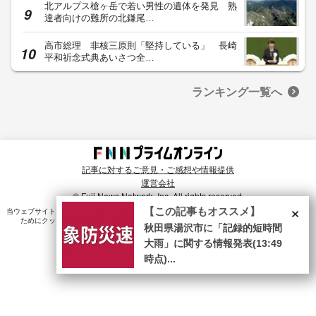
北アルプス槍ヶ岳で若い男性の遺体を発見 熟
達者向けの難所の北鎌尾…
高市総理 非核三原則「堅持している」 長崎
平和祈念式典あいさつ全…
ランキング一覧へ
記事に対するご意見・ご感想や情報提供
運営会社
© Fuji News Network, Inc. All rights reserved.
×
【この記事もオススメ】
当ウェブサイトでは、ユーザのニーズ・興味・関⼼に合致したコンテンツや広告配信を提供する
ためにクッキーを使⽤しています。詳細は、
プライバシーポリシー
をご確認ください。
秋田県湯沢市に「記録的短時間
大雨」に関する情報発表(13:49
時点)...