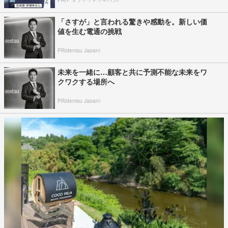
PR(ビタブリッドジャパン)
「さすが」と言われる驚きや感動を。新しい価
値を生む電通の挑戦
PR(dentsu Japan)
未来を一緒に…顧客と共に予測不能な未来をワ
クワクする場所へ
PR(dentsu Japan)