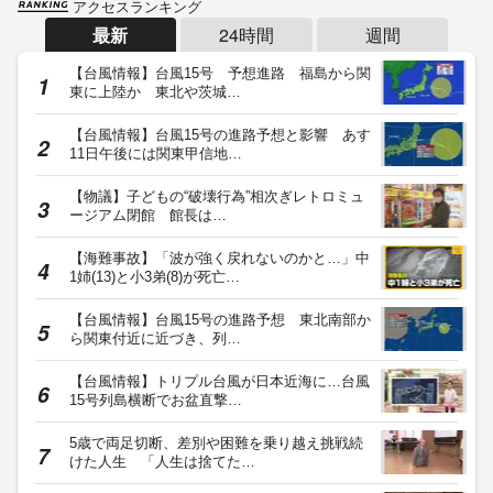
アクセスランキング
最新
24時間
週間
【台風情報】台風15号 予想進路 福島から関
東に上陸か 東北や茨城…
【台風情報】台風15号の進路予想と影響 あす
11日午後には関東甲信地…
【物議】子どもの“破壊行為”相次ぎレトロミュ
ージアム閉館 館長は…
【海難事故】「波が強く戻れないのかと…」中
1姉(13)と小3弟(8)が死亡…
【台風情報】台風15号の進路予想 東北南部か
ら関東付近に近づき、列…
【台風情報】トリプル台風が日本近海に…台風
15号列島横断でお盆直撃…
5歳で両足切断、差別や困難を乗り越え挑戦続
けた人生 「人生は捨てた…