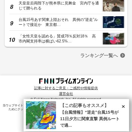
天皇皇后両陛下が熊本県に見舞金 宮内庁を通
じて贈られる
台風15号あす関東上陸おそれ 異例の“逆走”ル
ートで接近か 東京都…
「女性天皇を認める」賛成78％反対18％ 高
市内閣支持率は横ばい62.5%…
ランキング一覧へ
記事に対するご意見・ご感想や情報提供
運営会社
© Fuji News Network, Inc. All rights reserved.
×
【この記事もオススメ】
当ウェブサイトでは、ユーザのニーズ・興味・関⼼に合致したコンテンツや広告配信を提供する
ためにクッキーを使⽤しています。詳細は、
プライバシーポリシー
をご確認ください。
【台風情報】“逆走”台風15号が
11日夕方に関東直撃 異例ルート
で過...