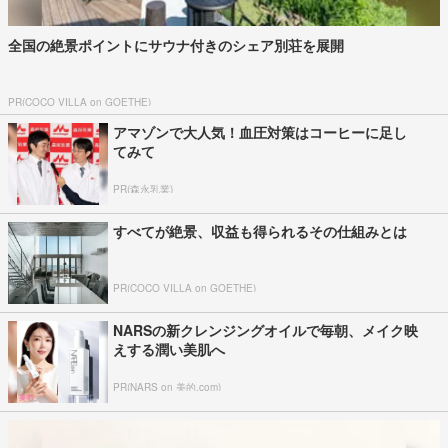
全国の絶景ポイントにサウナ付きのシェア別荘を展開
PR(COCO VILLA on GOETHE)
アマゾンで大人気！血圧対策はコーヒーに足し
てみて
PR(森永乳業)
すべてが絶景、収益も得られるその仕組みとは
PR(COCO VILLA on GOETHE)
NARSの新クレンジングオイルで毎朝、メイク映
えする潤い美肌へ
PR(NARS on 美的.com)