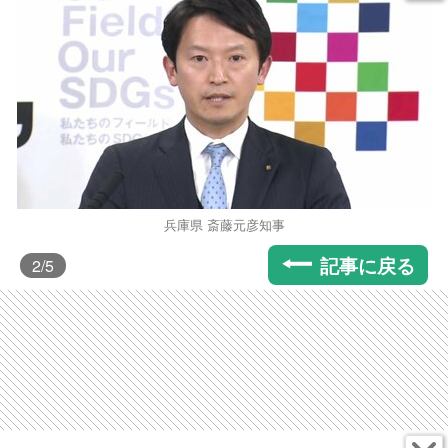
兵庫県 斎藤元彦知事
記事に戻る
2
/5