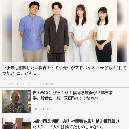
いま最も相談したい保育士・てぃ先生がアドバイス！ 子どもの“おて
つだい”に、どん...
PR(アタック・キュキュット｜Hugkum)
夜のFAXにびっくり！福岡県議会が『第三者
委』設置に一転 ‟天国”のようなネパー...
2026年8月5日
5歳で両足切断、差別や困難を乗り越え挑戦続け
た人生 「人生は捨てたものじゃない」...