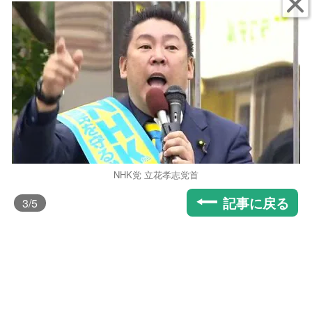
NHK党 立花孝志党首
記事に戻る
3
/5