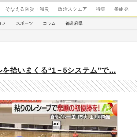
そなえる防災・減災
政治スクエア
特集
番組発
タメ
スポーツ
コラム
都道府県
を拾いまくる“1－5システム”で…