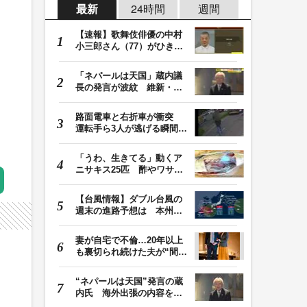
最新
24時間
週間
【速報】歌舞伎俳優の中村
小三郎さん（77）がひき逃
げ疑いで書類送検…
「ネパールは天国」蔵内議
長の発言が波紋 維新・吉
村代表「福岡県議…
路面電車と右折車が衝突
運転手ら3人が逃げる瞬間
車を置いて堂々と…
「うわ、生きてる」動くア
ニサキス25匹 酢やワサビ
では死滅せず…「…
【台風情報】ダブル台風の
週末の進路予想は 本州は
土曜晴れも日曜は…
妻が自宅で不倫…20年以上
も裏切られ続けた夫が“間
男”に請求した慰…
“ネパールは天国”発言の蔵
内氏 海外出張の内容を説
明「心の豊かさ…