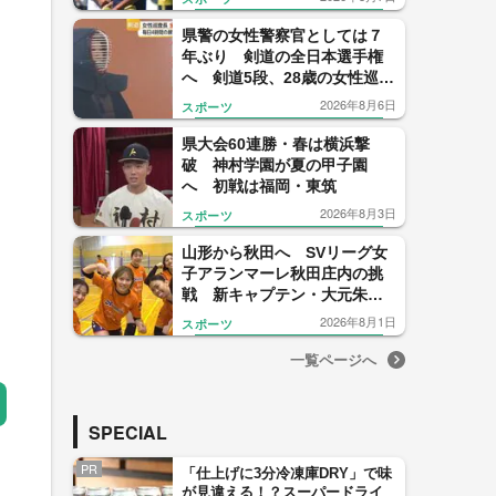
戦
県警の女性警察官としては７
年ぶり 剣道の全日本選手権
へ 剣道5段、28歳の女性巡査
長の得意技は“裏から打つ面”
2026年8月6日
スポーツ
県大会60連勝・春は横浜撃
破 神村学園が夏の甲子園
へ 初戦は福岡・東筑
2026年8月3日
スポーツ
山形から秋田へ SVリーグ女
子アランマーレ秋田庄内の挑
戦 新キャプテン・大元朱菜
選手が語る“山形への感謝”と
2026年8月1日
スポーツ
新天地への決意
一覧ページへ
SPECIAL
PR
「仕上げに3分冷凍庫DRY」で味
が見違える！？スーパードライ