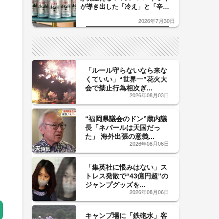
が導き出した「冷え」と「辛
口」のおいしい関係 青く変化
2026年7月30日
した「辛口カーブ」が飲み頃の
サイン！
「ルール守らないなら来な
くていい」“世界一”花火大
会で禁止行為相次ぎ...
2026年08月03日
“福岡県議会のドン”蔵内議
長「ネパールは天国だっ
た」 海外出張の意義...
2026年08月06日
「集英社に恨みはない」ス
トレス発散で“43億円超”の
ジャンプグッズを...
2026年08月06日
キャンプ場に「鉄砲水」客