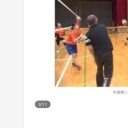
初優勝に
3
/11