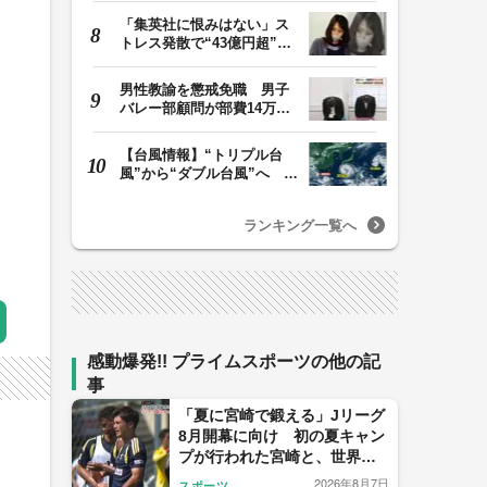
「集英社に恨みはない」ス
トレス発散で“43億円超”の
ジャンプグッズ…
男性教諭を懲戒免職 男子
バレー部顧問が部費14万円
余を私的流用…旅…
【台風情報】“トリプル台
風”から“ダブル台風”へ 13
号、15号とも…
ランキング一覧へ
感動爆発!! プライムスポーツの他の記
事
「夏に宮崎で鍛える」Jリーグ
8月開幕に向け 初の夏キャン
プが行われた宮崎と、世界基
準を目指す日本サッカーの挑
2026年8月7日
スポーツ