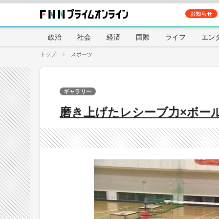
お知らせ
政治
社会
経済
国際
ライフ
エン
トップ
スポーツ
ギャラリー
磨き上げたレシーブ力×ボール