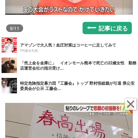
記事に戻る
9
/11
アマゾンで大人気！血圧対策はコーヒーに足してみて
PR(森永乳業)
「売上金を金庫に」 イオンモール熊本で死亡の22歳女性 勤務
店運営会社の指示受け...
特定危険指定暴力団『工藤会』トップ 野村悟総裁が引退 県公安
委員会が公示 工藤会...