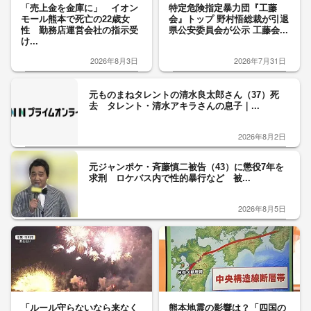
「売上金を金庫に」 イオン
特定危険指定暴力団『工藤
モール熊本で死亡の22歳女
会』トップ 野村悟総裁が引退
性 勤務店運営会社の指示受
県公安委員会が公示 工藤会...
け...
2026年8月3日
2026年7月31日
元ものまねタレントの清水良太郎さん（37）死
去 タレント・清水アキラさんの息子｜...
2026年8月2日
元ジャンポケ・斉藤慎二被告（43）に懲役7年を
求刑 ロケバス内で性的暴行など 被...
2026年8月5日
「ルール守らないなら来なく
熊本地震の影響は？「四国の