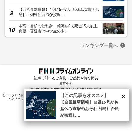
【台風最新情報】台風15号がお盆休み直撃のお
それ 列島に台風が接近…
中高一貫校で銃乱射 教師ら6人死亡15人以上
負傷 容疑者は中学生の少…
ランキング一覧へ
記事に対するご意見・ご感想や情報提供
運営会社
© Fuji News Network, Inc. All rights reserved.
×
【この記事もオススメ】
当ウェブサイトでは、ユーザのニーズ・興味・関⼼に合致したコンテンツや広告配信を提供する
ためにクッキーを使⽤しています。詳細は、
プライバシーポリシー
をご確認ください。
【台風最新情報】台風15号がお
盆休み直撃のおそれ 列島に台風
が接近し...