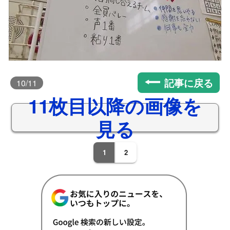
記事に戻る
10
/11
11枚目以降の画像を
見る
1
2