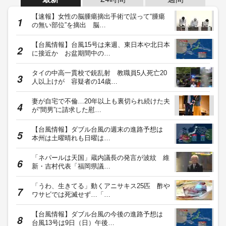
【速報】女性の脳腫瘍摘出手術で誤って“腫瘍
の無い部位”を摘出 脳…
【台風情報】台風15号は来週、東日本や北日本
に接近か お盆期間中の…
タイの中高一貫校で銃乱射 教職員5人死亡20
人以上けが 容疑者の14歳…
妻が自宅で不倫…20年以上も裏切られ続けた夫
が“間男”に請求した慰…
【台風情報】ダブル台風の週末の進路予想は
本州は土曜晴れも日曜は…
「ネパールは天国」蔵内議長の発言が波紋 維
新・吉村代表「福岡県議…
「うわ、生きてる」動くアニサキス25匹 酢や
ワサビでは死滅せず…「…
【台風情報】ダブル台風の今後の進路予想は
台風13号は9日（日）午後…