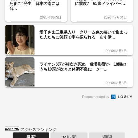
たまご”発生 日本の南には
に震度7 65歳ドライバー...
台...
2026年8月5日
2026年7月31日
愛子さま三重県入り クリーム色の装いで集まっ
た人たちに笑顔で手を振られる あす伊...
2026年8月1日
ライオン3頭が相次ぎ死ぬ 猛暑影響か 18頭の
うち10頭が次々と体調不良に クー...
2026年8月3日
Recommended by
アクセスランキング
最新
24時間
週間