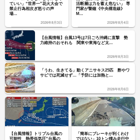
ていい」“世界一”花火大会で
活断層は力を蓄え危ない」 専
禁止行為相次ぎ怒りの声
門家が警鐘《中央構造線》
場...
M...
2026年8月3日
2026年8月4日
【台風情報】台風13号は7日ごろ沖縄に直撃 勢
力維持のおそれも 関東や東海など太...
2026年8月3日
「うわ、生きてる」動くアニサキス25匹 酢やワ
サビでは死滅せず…「予防には加熱と...
2026年8月6日
【台風情報】トリプル台風の
「簡単にブレーキが利くわけ
可能性 熱帯低気圧“台風の
ではない」10トン積み走行中