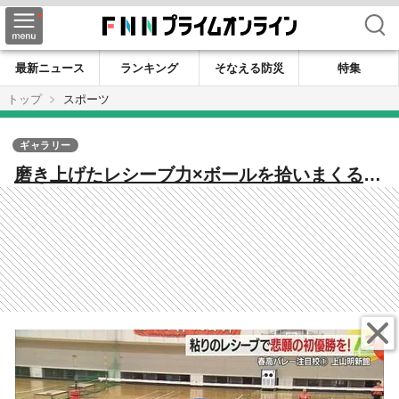
検索
最新ニュース
ランキング
そなえる防災
特集
トップ
スポーツ
ギャラリー
磨き上げたレシーブ力×ボールを拾いまくる“1
－5システム”で初優勝へ 春高バレー 上山明
新館・女子【山形発】