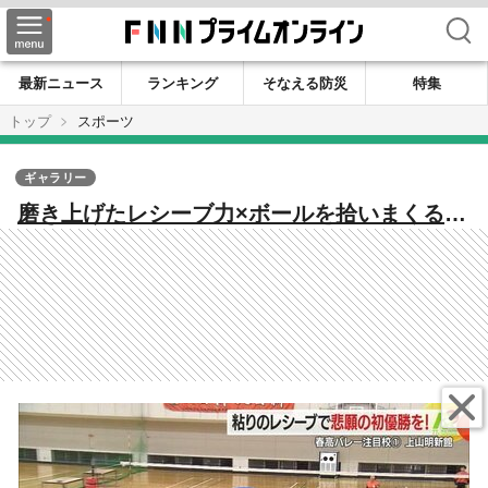
検索
最新ニュース
ランキング
そなえる防災
特集
トップ
スポーツ
ギャラリー
磨き上げたレシーブ力×ボールを拾いまくる“1
－5システム”で初優勝へ 春高バレー 上山明
新館・女子【山形発】