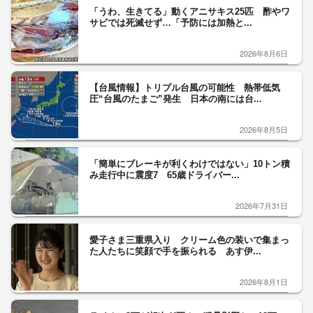
「うわ、生きてる」動くアニサキス25匹 酢やワ
サビでは死滅せず…「予防には加熱と...
2026年8月6日
【台風情報】トリプル台風の可能性 熱帯低気
圧“台風のたまご”発生 日本の南には台...
2026年8月5日
「簡単にブレーキが利くわけではない」10トン積
み走行中に震度7 65歳ドライバー...
2026年7月31日
愛子さま三重県入り クリーム色の装いで集まっ
た人たちに笑顔で手を振られる あす伊...
2026年8月1日