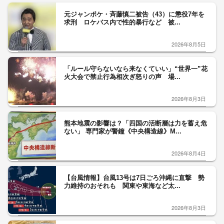
元ジャンポケ・斉藤慎二被告（43）に懲役7年を
求刑 ロケバス内で性的暴行など 被...
2026年8月5日
「ルール守らないなら来なくていい」“世界一”花
火大会で禁止行為相次ぎ怒りの声 場...
2026年8月3日
熊本地震の影響は？「四国の活断層は力を蓄え危
ない」 専門家が警鐘《中央構造線》M...
2026年8月4日
【台風情報】台風13号は7日ごろ沖縄に直撃 勢
力維持のおそれも 関東や東海など太...
2026年8月3日