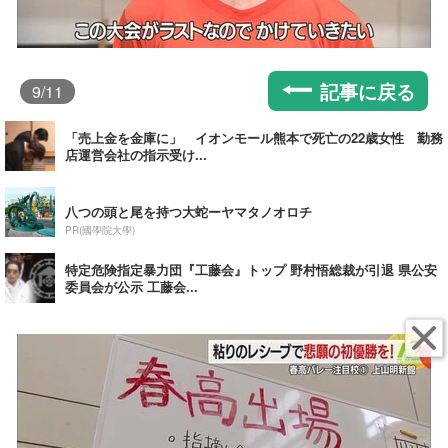
記事に戻る
9
/11
「売上金を金庫に」 イオンモール熊本で死亡の22歳女性 勤務
店運営会社の指示受け...
八つの頭と尾を持つ大蛇ーヤマタノオロチ
PR(國學院大學)
特定危険指定暴力団『工藤会』トップ 野村悟総裁が引退 県公安
委員会が公示 工藤会...