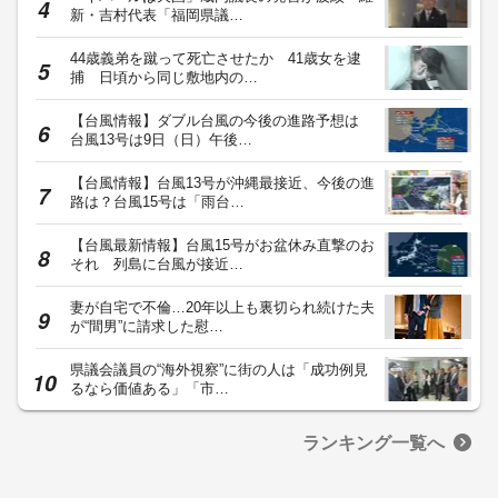
新・吉村代表「福岡県議…
44歳義弟を蹴って死亡させたか 41歳女を逮
捕 日頃から同じ敷地内の…
【台風情報】ダブル台風の今後の進路予想は
台風13号は9日（日）午後…
【台風情報】台風13号が沖縄最接近、今後の進
路は？台風15号は「雨台…
【台風最新情報】台風15号がお盆休み直撃のお
それ 列島に台風が接近…
妻が自宅で不倫…20年以上も裏切られ続けた夫
が“間男”に請求した慰…
県議会議員の“海外視察”に街の人は「成功例見
るなら価値ある」「市…
ランキング一覧へ