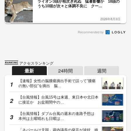
ライオン3頭が相次ぎ死ぬ 猛暑影響か 18頭の
うち10頭が次々と体調不良に クー...
2026年8月3日
Recommended by
アクセスランキング
最新
24時間
週間
【速報】女性の脳腫瘍摘出手術で誤って“腫瘍
の無い部位”を摘出 脳…
【台風情報】台風15号は来週、東日本や北日本
に接近か お盆期間中の…
【台風情報】ダブル台風の週末の進路予想は
本州は土曜晴れも日曜は…
「ネパールは天国」蔵内議長の発言が波紋 維