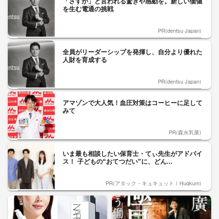
「さすが」と言われる驚きや感動を。新しい価値
を生む電通の挑戦
PR(dentsu Japan)
全員がリーダーシップを発揮し、自分より優れた
人財を育成する
PR(dentsu Japan)
アマゾンで大人気！血圧対策はコーヒーに足して
みて
PR(森永乳業)
いま最も相談したい保育士・てぃ先生がアドバイ
ス！ 子どもの“おてつだい”に、どん...
PR(アタック・キュキュット｜Hugkum)