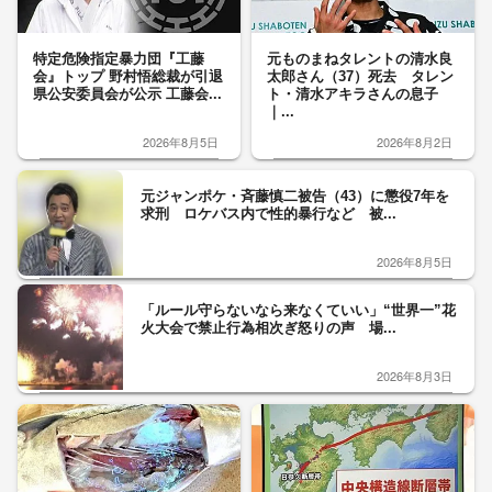
特定危険指定暴力団『工藤
元ものまねタレントの清水良
会』トップ 野村悟総裁が引退
太郎さん（37）死去 タレン
県公安委員会が公示 工藤会...
ト・清水アキラさんの息子
｜...
2026年8月5日
2026年8月2日
元ジャンポケ・斉藤慎二被告（43）に懲役7年を
求刑 ロケバス内で性的暴行など 被...
2026年8月5日
「ルール守らないなら来なくていい」“世界一”花
火大会で禁止行為相次ぎ怒りの声 場...
2026年8月3日