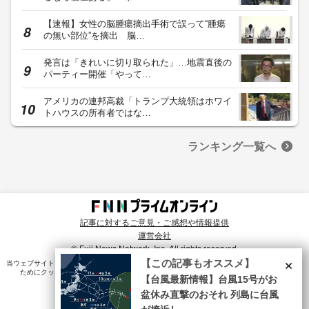
【速報】女性の脳腫瘍摘出手術で誤って“腫瘍
の無い部位”を摘出 脳…
発言は「きれいに切り取られた」…地震直後の
パーティー開催「やって…
アメリカの連邦高裁「トランプ大統領はホワイ
トハウスの所有者ではな…
ランキング一覧へ
記事に対するご意見・ご感想や情報提供
運営会社
© Fuji News Network, Inc. All rights reserved.
×
【この記事もオススメ】
当ウェブサイトでは、ユーザのニーズ・興味・関⼼に合致したコンテンツや広告配信を提供する
ためにクッキーを使⽤しています。詳細は、
プライバシーポリシー
をご確認ください。
【台風最新情報】台風15号がお
盆休み直撃のおそれ 列島に台風