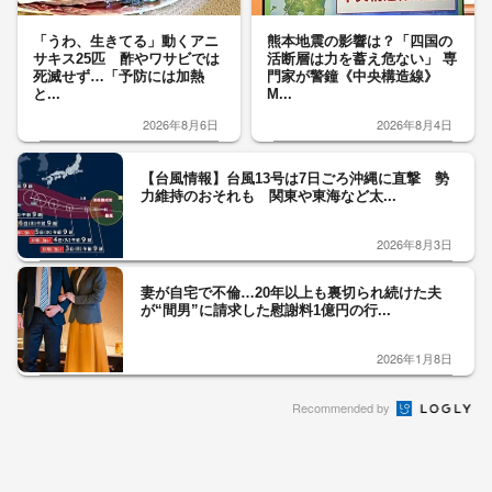
「うわ、生きてる」動くアニ
熊本地震の影響は？「四国の
サキス25匹 酢やワサビでは
活断層は力を蓄え危ない」 専
死滅せず…「予防には加熱
門家が警鐘《中央構造線》
と...
M...
2026年8月6日
2026年8月4日
【台風情報】台風13号は7日ごろ沖縄に直撃 勢
力維持のおそれも 関東や東海など太...
2026年8月3日
妻が自宅で不倫…20年以上も裏切られ続けた夫
が“間男”に請求した慰謝料1億円の行...
2026年1月8日
Recommended by