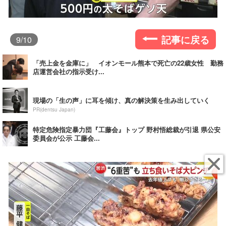
記事に戻る
9
/10
「売上金を金庫に」 イオンモール熊本で死亡の22歳女性 勤務
店運営会社の指示受け...
現場の「生の声」に耳を傾け、真の解決策を生み出していく
PR(dentsu Japan)
特定危険指定暴力団『工藤会』トップ 野村悟総裁が引退 県公安
委員会が公示 工藤会...