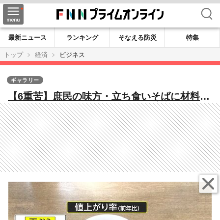
検索
最新ニュース
ランキング
そなえる防災
特集
トップ
経済
ビジネス
ギャラリー
【6重苦】庶民の味方・立ち食いそばに材料費
高騰の波 前年比しょうゆ20%かつお節は
50%も上昇…去年値上げも再度ピンチ