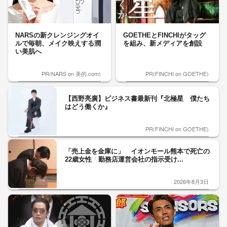
NARSの新クレンジングオイ
GOETHEとFINCHIがタッグ
ルで毎朝、メイク映えする潤
を組み、新メディアを創設
い美肌へ
PR(NARS on 美的.com)
PR(FINCHI on GOETHE)
【西野亮廣】ビジネス書最新刊『北極星 僕たち
はどう働くか』
PR(FINCHI on GOETHE)
「売上金を金庫に」 イオンモール熊本で死亡の
22歳女性 勤務店運営会社の指示受け...
2026年8月3日