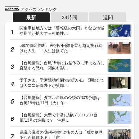
アクセスランキング
最新
24時間
週間
関東甲信地方では「警報級の大雨」となる地域
や期間が拡大する可能性…
5歳で両足切断、差別や困難を乗り越え挑戦続
けた人生 「人生は捨てた…
【台風情報】台風15号はお盆休みに東北地方に
直撃する恐れ 関東も影…
愛子さま、学習院幼稚園での思い出 運動会で
は天皇皇后両陛下が笑顔…
【台風情報】ダブル台風の今後の進路予想は
台風15号は11日（火）午…
【台風情報】大型で非常に強い“ノロノロ台
風”13号の進路は？ 沖縄…
県議会議員の“海外視察”に街の人は「成功例見
るなら価値ある」「市…