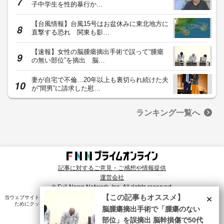
子中学生を性的暴行か…
【台風情報】台風15号はお盆休みに東北地方に
直撃する恐れ 関東も影…
【速報】女性の脳腫瘍摘出手術で誤って“腫瘍
の無い部位”を摘出 脳…
妻が自宅で不倫…20年以上も裏切られ続けた夫
が“間男”に請求した慰…
ランキング一覧へ
記事に対するご意見・ご感想や情報提供
運営会社
© Fuji News Network, Inc. All rights reserved.
×
【この記事もオススメ】
当ウェブサイトでは、ユーザのニーズ・興味・関⼼に合致したコンテンツや広告配信を提供する
ためにクッキーを使⽤しています。詳細は、
プライバシーポリシー
をご確認ください。
脳腫瘍摘出手術で「腫瘍のない
部位」を誤摘出 脳幹損傷で50代