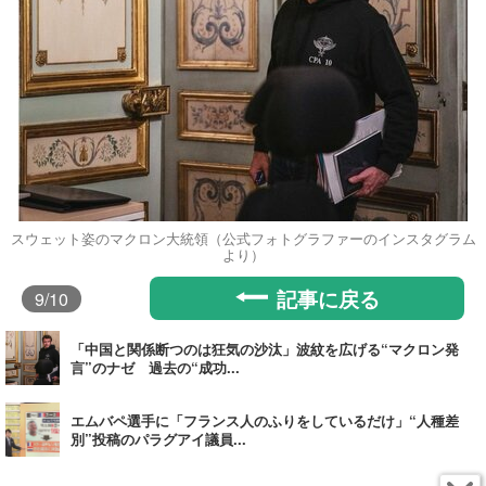
スウェット姿のマクロン大統領（公式フォトグラファーのインスタグラム
より）
記事に戻る
9
/10
「中国と関係断つのは狂気の沙汰」波紋を広げる“マクロン発
言”のナゼ 過去の“成功...
エムバペ選手に「フランス人のふりをしているだけ」“人種差
別”投稿のパラグアイ議員...