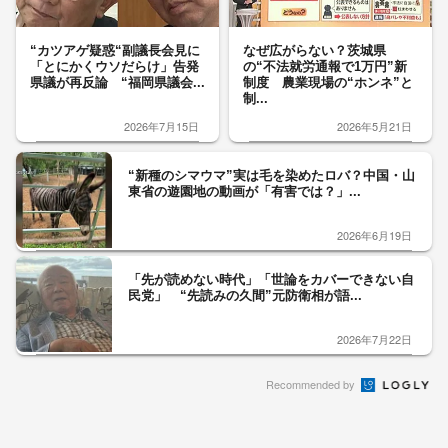
“カツアゲ疑惑“副議長会見に
なぜ広がらない？茨城県
「とにかくウソだらけ」告発
の“不法就労通報で1万円”新
県議が再反論 “福岡県議会...
制度 農業現場の“ホンネ”と
制...
2026年7月15日
2026年5月21日
“新種のシマウマ”実は毛を染めたロバ？中国・山
東省の遊園地の動画が「有害では？」...
2026年6月19日
「先が読めない時代」「世論をカバーできない自
民党」 “先読みの久間”元防衛相が語...
2026年7月22日
Recommended by