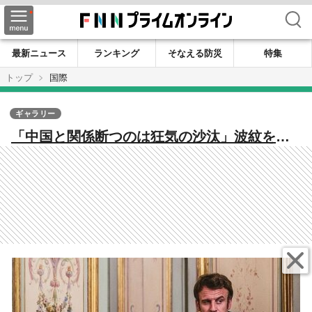
検索
最新ニュース
ランキング
そなえる防災
特集
トップ
国際
ギャラリー
「中国と関係断つのは狂気の沙汰」波紋を広
げる“マクロン発言”のナゼ 過去の“成功体
験”から見える自信