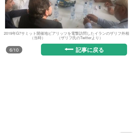
2019年G7サミット開催地ビアリッツを電撃訪問したイランのザリフ外相
（当時） （ザリフ氏のTwitterより）
記事に戻る
6
/10