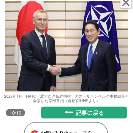
2023年1月、NATO（北大西洋条約機構）のストルテンベルグ事務総長と
会談した岸田首相（首相官邸HPより）
記事に戻る
10
/10