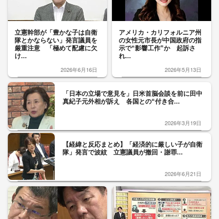
立憲幹部が「豊かな子は自衛
アメリカ・カリフォルニア州
隊とかならない」発言議員を
の女性元市長が中国政府の指
厳重注意 「極めて配慮に欠
示で“影響工作”か 起訴さ
け...
れ...
2026年6月16日
2026年5月13日
「日本の立場で意見を」日米首脳会談を前に田中
真紀子元外相が訴え 各国との“付き合...
2026年3月19日
【経緯と反応まとめ】「経済的に厳しい子が自衛
隊」発言で波紋 立憲議員が撤回・謝罪...
2026年6月21日