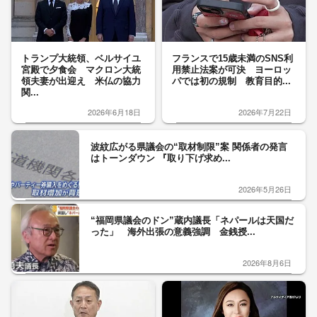
トランプ大統領、ベルサイユ
フランスで15歳未満のSNS利
宮殿で夕食会 マクロン大統
用禁止法案が可決 ヨーロッ
領夫妻が出迎え 米仏の協力
パでは初の規制 教育目的...
関...
2026年6月18日
2026年7月22日
波紋広がる県議会の“取材制限”案 関係者の発言
はトーンダウン 『取り下げ求め...
2026年5月26日
“福岡県議会のドン”蔵内議長「ネパールは天国だ
った」 海外出張の意義強調 金銭授...
2026年8月6日