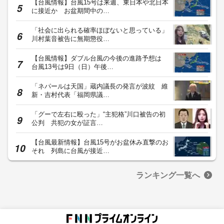
【台風情報】台風15号は来週、東日本や北日本
に接近か お盆期間中の…
「社会に出られる確率ほぼないと思っている」
川村葉音被告に無期懲役…
【台風情報】ダブル台風の今後の進路予想は
台風13号は9日（日）午後…
「ネパールは天国」蔵内議長の発言が波紋 維
新・吉村代表「福岡県議…
「グーで左右に殴った」“主犯格”川口被告の初
公判 共犯の女が証言…
【台風最新情報】台風15号がお盆休み直撃のお
それ 列島に台風が接近…
ランキング一覧へ