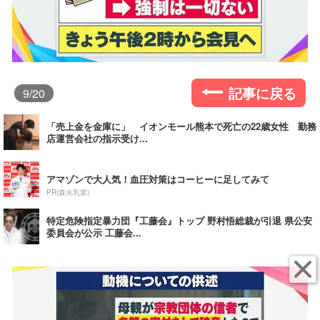
記事に戻る
9
/20
「売上金を金庫に」 イオンモール熊本で死亡の22歳女性 勤務
店運営会社の指示受け...
アマゾンで大人気！血圧対策はコーヒーに足してみて
PR(森永乳業)
特定危険指定暴力団『工藤会』トップ 野村悟総裁が引退 県公安
委員会が公示 工藤会...