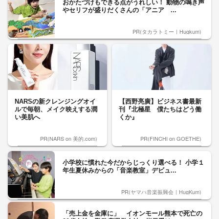
おかたづけもできる点がうれしい！ 動物の鳴き声
やセリフが盛りだくさんの「アニア ...
PR(タカラトミー｜Hugkum)
NARSの新クレンジングオイ
【西野亮廣】ビジネス書最新
ルで毎朝、メイク映えする潤
刊『北極星 僕たちはどう働
い美肌へ
くか』
PR(NARS on 美的.com)
PR(FINCHI on GOETHE)
小学校に慣れた今だからじっくり選べる！ 小学１
年生夏休みからの「音楽教室」デビュ...
PR(ヤマハ音楽振興会｜HugKum)
「売上金を金庫に」 イオンモール熊本で死亡の