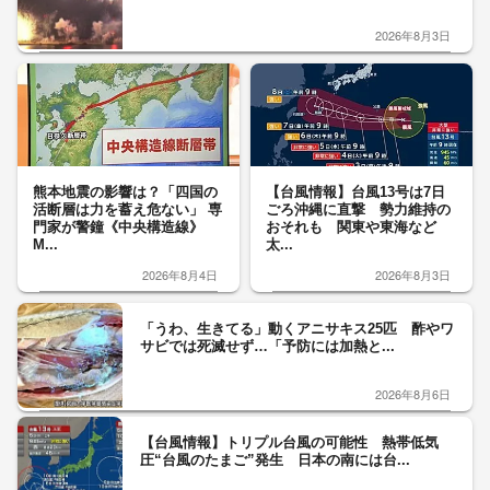
2026年8月3日
熊本地震の影響は？「四国の
【台風情報】台風13号は7日
活断層は力を蓄え危ない」 専
ごろ沖縄に直撃 勢力維持の
門家が警鐘《中央構造線》
おそれも 関東や東海など
M...
太...
2026年8月4日
2026年8月3日
「うわ、生きてる」動くアニサキス25匹 酢やワ
サビでは死滅せず…「予防には加熱と...
2026年8月6日
【台風情報】トリプル台風の可能性 熱帯低気
圧“台風のたまご”発生 日本の南には台...