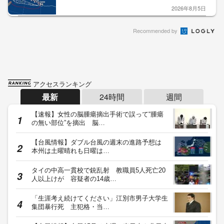
2026年8月5日
Recommended by
アクセスランキング
最新
24時間
週間
【速報】女性の脳腫瘍摘出手術で誤って“腫瘍
の無い部位”を摘出 脳…
【台風情報】ダブル台風の週末の進路予想は
本州は土曜晴れも日曜は…
タイの中高一貫校で銃乱射 教職員5人死亡20
人以上けが 容疑者の14歳…
「生涯考え続けてください」江別市男子大学生
集団暴行死 主犯格・当…