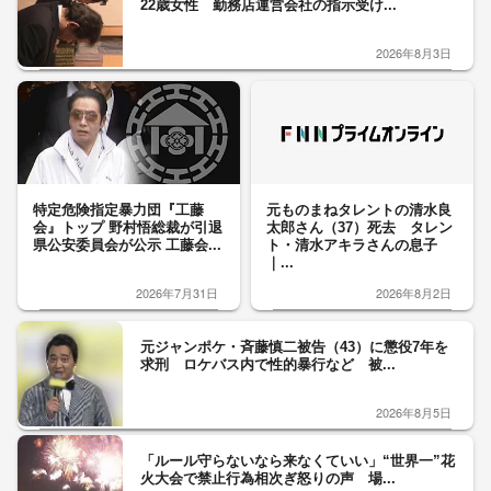
22歳女性 勤務店運営会社の指示受け...
2026年8月3日
特定危険指定暴力団『工藤
元ものまねタレントの清水良
会』トップ 野村悟総裁が引退
太郎さん（37）死去 タレン
県公安委員会が公示 工藤会...
ト・清水アキラさんの息子
｜...
2026年7月31日
2026年8月2日
元ジャンポケ・斉藤慎二被告（43）に懲役7年を
求刑 ロケバス内で性的暴行など 被...
2026年8月5日
「ルール守らないなら来なくていい」“世界一”花
火大会で禁止行為相次ぎ怒りの声 場...