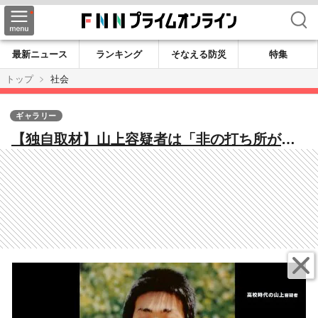
検索
最新ニュース
ランキング
そなえる防災
特集
トップ
社会
ギャラリー
【独自取材】山上容疑者は「非の打ち所がな
い人だった」勉強も運動も得意…裕福な幼少
期からの転落人生 “高い計画性”明らかに