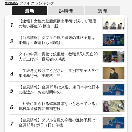
アクセスランキング
最新
24時間
週間
【速報】女性の脳腫瘍摘出手術で誤って“腫瘍
の無い部位”を摘出 脳…
【台風情報】ダブル台風の週末の進路予想は
本州は土曜晴れも日曜は…
タイの中高一貫校で銃乱射 教職員5人死亡20
人以上けが 容疑者の14歳…
「生涯考え続けてください」江別市男子大学生
集団暴行死 主犯格・当…
【台風情報】台風15号は来週、東日本や北日本
に接近か お盆期間中の…
「社会に出られる確率ほぼないと思っている」
川村葉音被告に無期懲役…
【台風情報】ダブル台風の今後の進路予想は
台風13号は9日（日）午後…