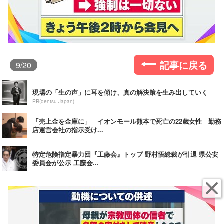
記事に戻る
9
/20
現場の「生の声」に耳を傾け、真の解決策を生み出していく
PR(dentsu Japan)
「売上金を金庫に」 イオンモール熊本で死亡の22歳女性 勤務
店運営会社の指示受け...
特定危険指定暴力団『工藤会』トップ 野村悟総裁が引退 県公安
委員会が公示 工藤会...