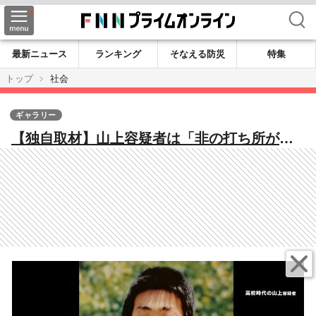
検索
最新ニュース
ランキング
そなえる防災
特集
トップ
社会
ギャラリー
【独自取材】山上容疑者は「非の打ち所がな
い人だった」勉強も運動も得意…裕福な幼少
期からの転落人生 “高い計画性”明らかに