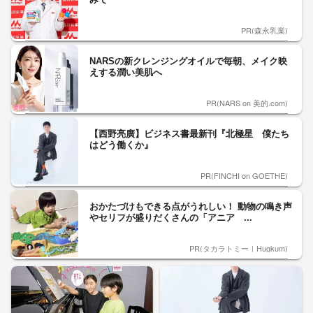
PR(森永乳業)
NARSの新クレンジングオイルで毎朝、メイク映
えする潤い美肌へ
PR(NARS on 美的.com)
【西野亮廣】ビジネス書最新刊『北極星 僕たち
はどう働くか』
PR(FINCHI on GOETHE)
おかたづけもできる点がうれしい！ 動物の鳴き声
やセリフが盛りだくさんの「アニア ...
PR(タカラトミー｜Hugkum)