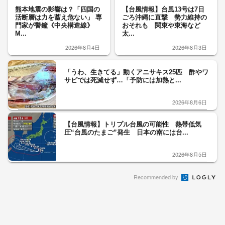
熊本地震の影響は？「四国の
【台風情報】台風13号は7日
活断層は力を蓄え危ない」 専
ごろ沖縄に直撃 勢力維持の
門家が警鐘《中央構造線》
おそれも 関東や東海など
M...
太...
2026年8月4日
2026年8月3日
「うわ、生きてる」動くアニサキス25匹 酢やワ
サビでは死滅せず…「予防には加熱と...
2026年8月6日
【台風情報】トリプル台風の可能性 熱帯低気
圧“台風のたまご”発生 日本の南には台...
2026年8月5日
Recommended by