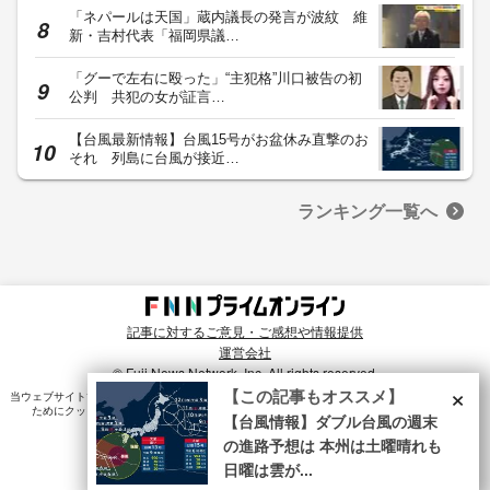
「ネパールは天国」蔵内議長の発言が波紋 維
新・吉村代表「福岡県議…
「グーで左右に殴った」“主犯格”川口被告の初
公判 共犯の女が証言…
【台風最新情報】台風15号がお盆休み直撃のお
それ 列島に台風が接近…
ランキング一覧へ
記事に対するご意見・ご感想や情報提供
運営会社
© Fuji News Network, Inc. All rights reserved.
×
【この記事もオススメ】
当ウェブサイトでは、ユーザのニーズ・興味・関⼼に合致したコンテンツや広告配信を提供する
ためにクッキーを使⽤しています。詳細は、
プライバシーポリシー
をご確認ください。
【台風情報】ダブル台風の週末
の進路予想は 本州は土曜晴れも
日曜は雲が...