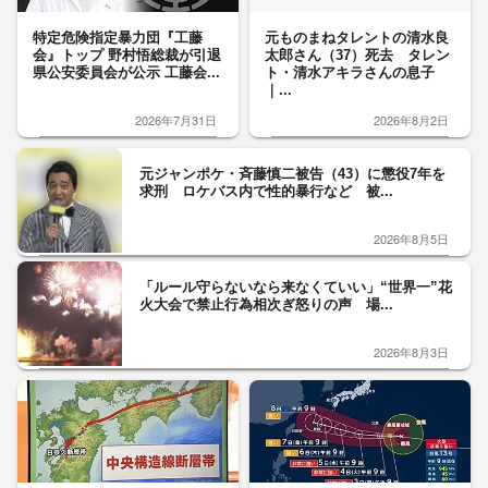
特定危険指定暴力団『工藤
元ものまねタレントの清水良
会』トップ 野村悟総裁が引退
太郎さん（37）死去 タレン
県公安委員会が公示 工藤会...
ト・清水アキラさんの息子
｜...
2026年7月31日
2026年8月2日
元ジャンポケ・斉藤慎二被告（43）に懲役7年を
求刑 ロケバス内で性的暴行など 被...
2026年8月5日
「ルール守らないなら来なくていい」“世界一”花
火大会で禁止行為相次ぎ怒りの声 場...
2026年8月3日