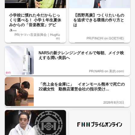
小学校に慣れた今だからじっ
【西野亮廣】つくりたいもの
くり選べる！ 小学１年生夏休
を追求できる環境の作り方と
みからの「音楽教室」デビ
は
ュ...
PR(ヤマハ音楽振興会｜HugKu
m)
PR(FINCHI on GOETHE)
NARSの新クレンジングオイルで毎朝、メイク映
えする潤い美肌へ
PR(NARS on 美的.com)
「売上金を金庫に」 イオンモール熊本で死亡の
22歳女性 勤務店運営会社の指示受け...
2026年8月3日