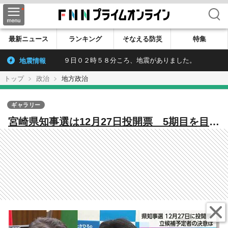
検索
最新ニュース
ランキング
そなえる防災
特集
地震情報
９日０２時５８分ころ、地震がありました。
トップ
政治
地方政治
ギャラリー
宮崎県知事選は12月27日投開票 5期目を目指
す現職の河野氏、元県議の右松氏、元知事の
東国原氏の3氏が立候補を表明 経済対策や政
策実現に向けた決意を語る