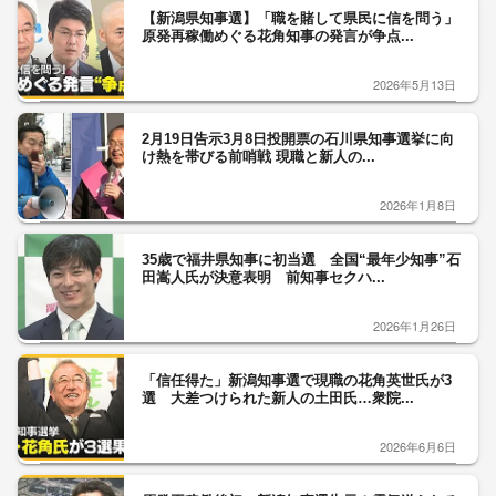
【新潟県知事選】「職を賭して県民に信を問う」
原発再稼働めぐる花角知事の発言が争点...
2026年5月13日
2月19日告示3月8日投開票の石川県知事選挙に向
け熱を帯びる前哨戦 現職と新人の...
2026年1月8日
35歳で福井県知事に初当選 全国“最年少知事”石
田嵩人氏が決意表明 前知事セクハ...
2026年1月26日
「信任得た」新潟知事選で現職の花角英世氏が3
選 大差つけられた新人の土田氏…衆院...
2026年6月6日