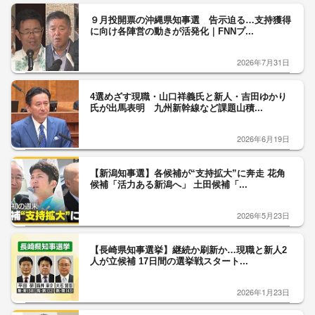
９月投開票の沖縄県知事選 告示迫る…支持獲得
に向け各陣営の動きが活発化｜FNNプ...
2026年7月31日
4選めざす現職・山口祥義氏と新人・吉田ゆかり
氏が出馬表明 九州新幹線など課題山積...
2026年6月19日
【新潟知事選】各候補が“支持拡大”に奔走 花角
候補「活力ある新潟へ」 土田候補「...
2026年5月23日
【長崎県知事選挙】継続か刷新か…現職と新人2
人が立候補 17日間の選挙戦スタート...
2026年1月23日