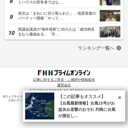
トハウスの所有者ではな…
発言は「きれいに切り取られた」…地震直後の
パーティー開催「やって…
県議会議員の“海外視察”に街の人は「成功例見
るなら価値ある」「市…
ランキング一覧へ
記事に対するご意見・ご感想や情報提供
運営会社
© Fuji News Network, Inc. All rights reserved.
×
【この記事もオススメ】
当ウェブサイトでは、ユーザのニーズ・興味・関⼼に合致したコンテンツや広告配信を提供する
ためにクッキーを使⽤しています。詳細は、
プライバシーポリシー
をご確認ください。
【台風最新情報】台風15号がお
盆休み直撃のおそれ 列島に台風
が接近し...