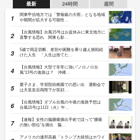
最新
24時間
週間
関東甲信地方では「警報級の大雨」となる地域
や期間が拡大する可能性…
【台風情報】台風15号はお盆休みに東北地方に
直撃する恐れ 関東も影…
5歳で両足切断、差別や困難を乗り越え挑戦続
けた人生 「人生は捨てた…
【台風情報】大型で非常に強い“ノロノロ台
風”13号の進路は？ 沖縄…
愛子さま、学習院幼稚園での思い出 運動会で
は天皇皇后両陛下が笑顔…
【台風情報】ダブル台風の今後の進路予想は
台風15号は11日（火）午…
【速報】女性の脳腫瘍摘出手術で誤って“腫瘍
の無い部位”を摘出 脳…
アメリカの連邦高裁「トランプ大統領はホワイ