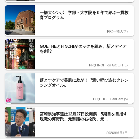
一橋大シンポ 学部・大学院を５年で結ぶ一貫教
育プログラム
PR(一橋大学)
GOETHEとFINCHIがタッグを組み、新メディア
を創設
PR(FINCHI on GOETHE)
落とすケアで美肌に差が！〝潤い呼び込むクレン
ジングオイル〟
PR(DHC｜CanCam.jp)
宮崎県知事選は12月27日投開票 5期目を目指す
現職の河野氏、元県議の右松氏、元...
2026年6月4日