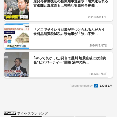
原発再稼働後初の新潟知事選告示！電気送られる
首都圏と温度差も…柏崎刈羽原発再稼働...
2026年5月17日
「どこでそういう財源が見つけられるんだろう」
食料品消費税減税に県知事が「強い不安...
2026年2月7日
｢やって良かった｣発言で批判 地震直後に政治資
金“ビアパーティー”開催 渦中の県...
2026年8月4日
Recommended by
アクセスランキング