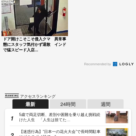
ドア開けこそこそ侵入クマ 異常事
態にスタッフ気付かず退散 インド
で猛スピード入店...
Recommended by
アクセスランキング
最新
24時間
週間
5歳で両足切断、差別や困難を乗り越え挑戦続
けた人生 「人生は捨てた…
【迷惑行為】“日本一の花火大会”で長時間駐車