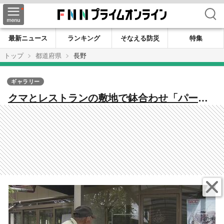
検索
最新ニュース
ランキング
そなえる防災
特集
トップ
都道府県
長野
ギャラリー
クマとレストランの敷地で鉢合わせ「パーッ
と飛び出てきた」 ドアに足跡、ハチの巣箱
かじられ、フンが 体長約1メートル 店の人
が語る一部始終「まさかこんなところまで」