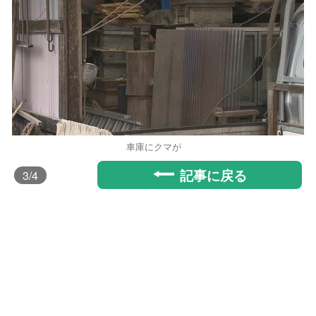
車庫にクマが
記事に戻る
3
/4