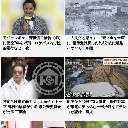
元ジャンポケ・斉藤慎二被告（43）
「人災だと思う」 “売上金を金庫
に懲役7年を求刑 ロケバス内で性
に”指示受け戻った約5分後に爆発
的暴行など 被...
イオンモール熊...
特定危険指定暴力団『工藤会』トッ
衝突から10秒で3人逃走 軽自動車
プ 野村悟総裁が引退 県公安委員会
が市電に突っ込む一部始終をドラレ
が公示 工藤会...
コが記録 鹿児...