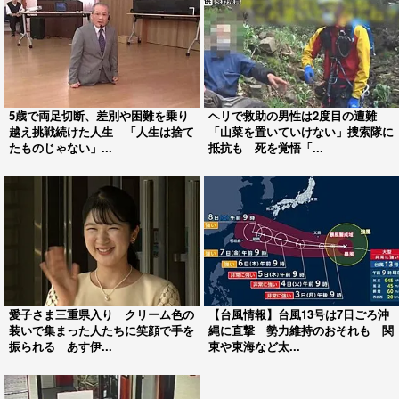
5歳で両足切断、差別や困難を乗り
ヘリで救助の男性は2度目の遭難
越え挑戦続けた人生 「人生は捨て
「山菜を置いていけない」捜索隊に
たものじゃない」...
抵抗も 死を覚悟「...
愛子さま三重県入り クリーム色の
【台風情報】台風13号は7日ごろ沖
装いで集まった人たちに笑顔で手を
縄に直撃 勢力維持のおそれも 関
振られる あす伊...
東や東海など太...