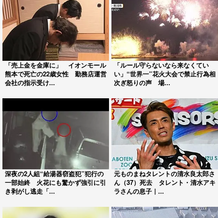
「売上金を金庫に」 イオンモール
「ルール守らないなら来なくてい
熊本で死亡の22歳女性 勤務店運営
い」“世界一”花火大会で禁止行為相
会社の指示受け...
次ぎ怒りの声 場...
深夜の2人組“給湯器窃盗犯”犯行の
元ものまねタレントの清水良太郎さ
一部始終 火花にも驚かず強引に引
ん（37）死去 タレント・清水アキ
き剥がし逃走「...
ラさんの息子｜...