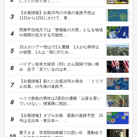
にゴミのポイ捨て…“…
【台風情報】台風15号の今後の進路予想は
11日から12日にかけて、東…
関東甲信地方では「警報級の大雨」となる地域
や期間が拡大する可能性…
15人のツアー登山で2人遭難 1人が心肺停止
の状態、1人は「雨に打たれ…
バイデン前米大統領（83）がん闘病で強い痛
み 息子「見ているのは本…
【台風情報】新たに台風16号が発生 「トリプ
ル台風」の今後の進路予…
ヘリで救助の男性は2度目の遭難「山菜を置い
ていけない」捜索隊に抵抗…
【台風情報】ダブル台風 最新の進路予想 15
号は北日本・東日本へ …
愛子さま、学習院幼稚園での思い出 運動会で