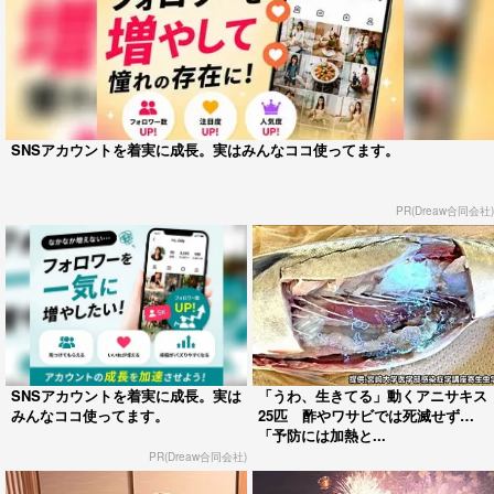
SNSアカウントを着実に成長。実はみんなココ使ってます。
PR(Dreaw合同会社)
SNSアカウントを着実に成長。実は
「うわ、生きてる」動くアニサキス
みんなココ使ってます。
25匹 酢やワサビでは死滅せず…
「予防には加熱と...
PR(Dreaw合同会社)