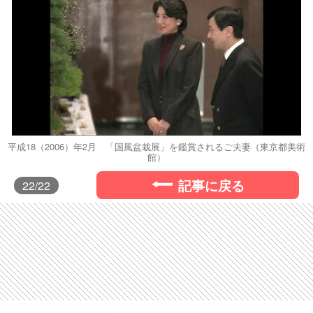
平成18（2006）年2月 「国風盆栽展」を鑑賞されるご夫妻（東京都美術
館）
記事に戻る
22
/22