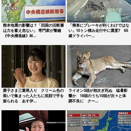
熊本地震の影響は？「四国の活断層
「簡単にブレーキが利くわけではな
は力を蓄え危ない」 専門家が警鐘
い」10トン積み走行中に震度7 65
《中央構造線》M...
歳ドライバー...
愛子さま三重県入り クリーム色の
ライオン3頭が相次ぎ死ぬ 猛暑影
装いで集まった人たちに笑顔で手を
響か 18頭のうち10頭が次々と体
振られる あす伊...
調不良に クー...