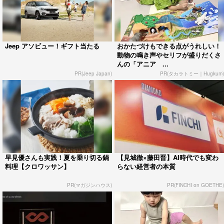
Jeep アソビュー！ギフト当たる
おかたづけもできる点がうれしい！
動物の鳴き声やセリフが盛りだくさ
んの「アニア ...
PR(Jeep Japan)
PR(タカラトミー｜Hugkum)
早見優さんも実践！夏を乗り切る鍋
【見城徹×藤田晋】AI時代でも変わ
料理【クロワッサン】
らない経営者の本質
PR(マガジンハウス)
PR(FINCHI on GOETHE)