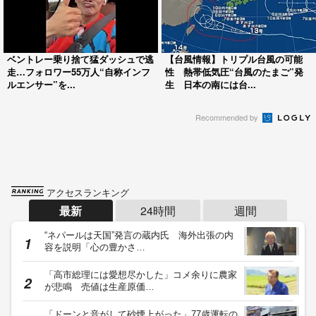
ベントレー乗り捨て猛ダッシュで逃
【台風情報】トリプル台風の可能
走…フォロワー55万人“自称インフ
性 熱帯低気圧“台風のたまご”発
ルエンサー”を...
生 日本の南には台...
Recommended by
アクセスランキング
最新
24時間
週間
“ネパールは天国”発言の蔵内氏 海外出張の内
容を説明「心の豊かさ…
「高市総理には愛想尽かした」コメ余りに農家
が悲鳴 売値は生産原価…
「ドーンと音がして砂煙上がった」77歳運転の