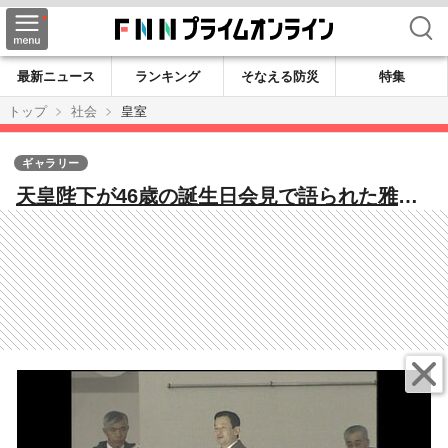
検索
最新ニュース
ランキング
そなえる防災
特集
トップ
社会
皇室
ギャラリー
天皇陛下が46歳の誕生日会見で語られた雅子
さま、幼稚園入園を控えた愛子さまへの思い
（2006年2月26日放送）【「皇室ご一家」の
記憶】