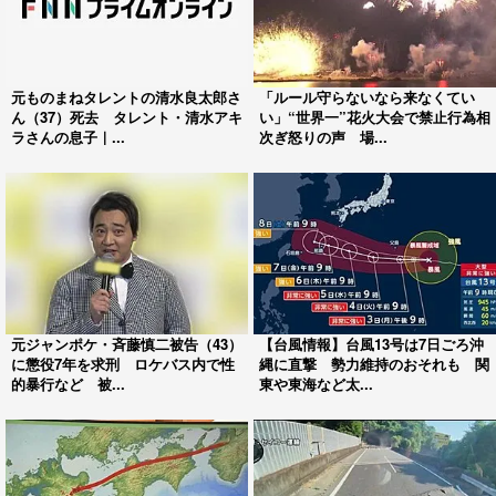
元ものまねタレントの清水良太郎さ
「ルール守らないなら来なくてい
ん（37）死去 タレント・清水アキ
い」“世界一”花火大会で禁止行為相
ラさんの息子｜...
次ぎ怒りの声 場...
元ジャンポケ・斉藤慎二被告（43）
【台風情報】台風13号は7日ごろ沖
に懲役7年を求刑 ロケバス内で性
縄に直撃 勢力維持のおそれも 関
的暴行など 被...
東や東海など太...