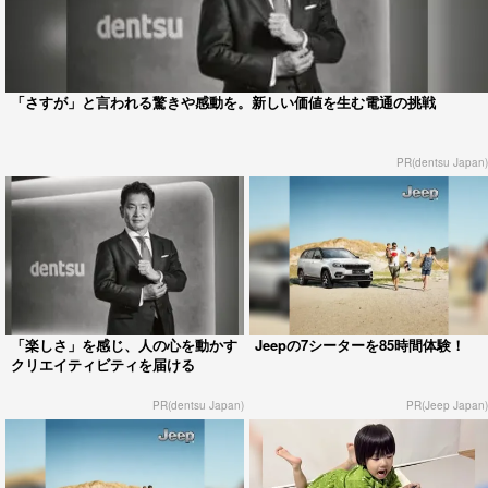
「さすが」と言われる驚きや感動を。新しい価値を生む電通の挑戦
PR(dentsu Japan)
「楽しさ」を感じ、人の心を動かす
Jeepの7シーターを85時間体験！
クリエイティビティを届ける
PR(dentsu Japan)
PR(Jeep Japan)