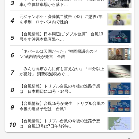
車が立体駐車場から落下…
元ジャンポケ・斉藤慎二被告（43）に懲役7年
を求刑 ロケバス内で性的…
【台風情報】日本周辺に“ダブル台風” 台風13
号あす沖縄本島直撃へ…
「ネパールは天国だった」“福岡県議会のド
ン”蔵内議長が発言 金銭…
「みんな高市さんに何も言えない」「半分以上
が反対」 消費税減税めぐ…
【台風情報】トリプル台風の今後の進路予想
は 日本周辺に13号・14号…
【台風情報】台風15号が発生 トリプル台風の
今後の進路予想は 台風1…
【台風情報】トリプル台風の今後の進路予想
は 台風13号は7日午前9時…