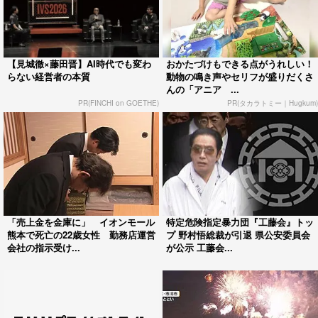
【見城徹×藤田晋】AI時代でも変わ
おかたづけもできる点がうれしい！
らない経営者の本質
動物の鳴き声やセリフが盛りだくさ
んの「アニア ...
PR(FINCHI on GOETHE)
PR(タカラトミー｜Hugkum)
「売上金を金庫に」 イオンモール
特定危険指定暴力団『工藤会』トッ
熊本で死亡の22歳女性 勤務店運営
プ 野村悟総裁が引退 県公安委員会
会社の指示受け...
が公示 工藤会...