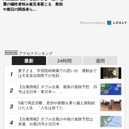
震の犠牲者悼み被災者案じる 救助
や復旧の関係者ら...
Recommended by
アクセスランキング
最新
24時間
週間
愛子さま、学習院幼稚園での思い出 運動会で
は天皇皇后両陛下が笑顔…
【台風情報】ダブル台風 最新の進路予想 15
号は北日本・東日本へ …
5歳で両足切断、差別や困難を乗り越え挑戦続
けた人生 「人生は捨てた…
【台風情報】ダブル台風の今後の進路予想は
来週、台風15号が北日本…