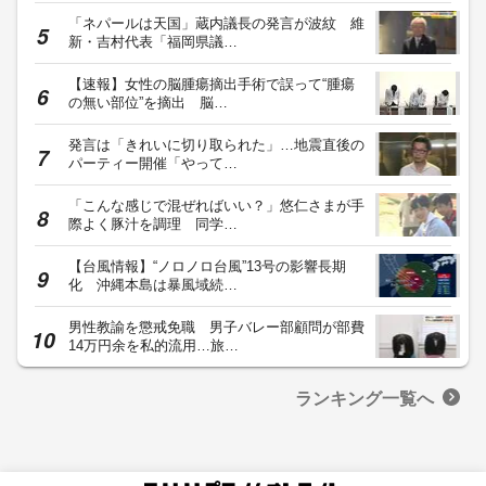
「ネパールは天国」蔵内議長の発言が波紋 維
新・吉村代表「福岡県議…
【速報】女性の脳腫瘍摘出手術で誤って“腫瘍
の無い部位”を摘出 脳…
発言は「きれいに切り取られた」…地震直後の
パーティー開催「やって…
「こんな感じで混ぜればいい？」悠仁さまが手
際よく豚汁を調理 同学…
【台風情報】“ノロノロ台風”13号の影響長期
化 沖縄本島は暴風域続…
男性教諭を懲戒免職 男子バレー部顧問が部費
14万円余を私的流用…旅…
ランキング一覧へ