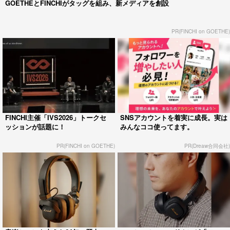
GOETHEとFINCHIがタッグを組み、新メディアを創設
PR(FINCHI on GOETHE)
FINCHI主催「IVS2026」トークセ
SNSアカウントを着実に成長。実は
ッションが話題に！
みんなココ使ってます。
PR(FINCHI on GOETHE)
PR(Dreaw合同会社)