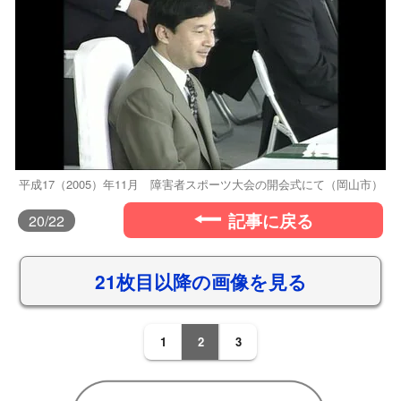
平成17（2005）年11月 障害者スポーツ大会の開会式にて（岡山市）
記事に戻る
20
/22
21枚目以降の画像を見る
1
2
3