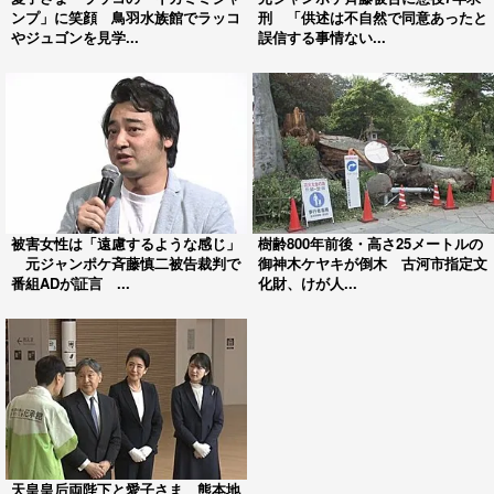
ンプ」に笑顔 鳥羽水族館でラッコ
刑 「供述は不自然で同意あったと
やジュゴンを見学...
誤信する事情ない...
被害女性は「遠慮するような感じ」
樹齢800年前後・高さ25メートルの
元ジャンポケ斉藤慎二被告裁判で
御神木ケヤキが倒木 古河市指定文
番組ADが証言 ...
化財、けが人...
天皇皇后両陛下と愛子さま 熊本地