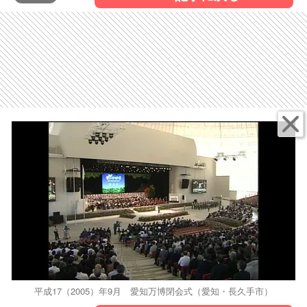
平成17（2005）年9月 愛知万博閉会式（愛知・長久手市）