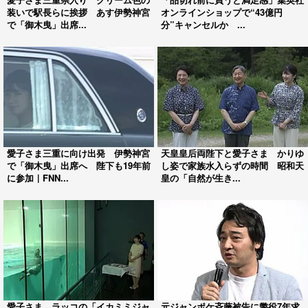
装いで駅長らに挨拶 あす伊勢神宮
オンラインショップで“43億円
で「御木曳」出席...
分”キャンセルか ...
愛子さま三重に向け出発 伊勢神宮
天皇皇后両陛下と愛子さま かりゆ
で「御木曳」出席へ 陛下も19年前
し姿で家族水入らずの時間 昭和天
に参加｜FNN...
皇の「自然が生き...
愛子さま ラッコの「イカミミジャ
元ジャンポケ斉藤被告に懲役7年求