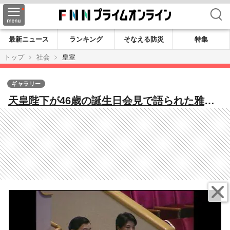
検索
最新ニュース
ランキング
そなえる防災
特集
トップ
社会
皇室
ギャラリー
天皇陛下が46歳の誕生日会見で語られた雅子
さま、幼稚園入園を控えた愛子さまへの思い
（2006年2月26日放送）【「皇室ご一家」の
記憶】