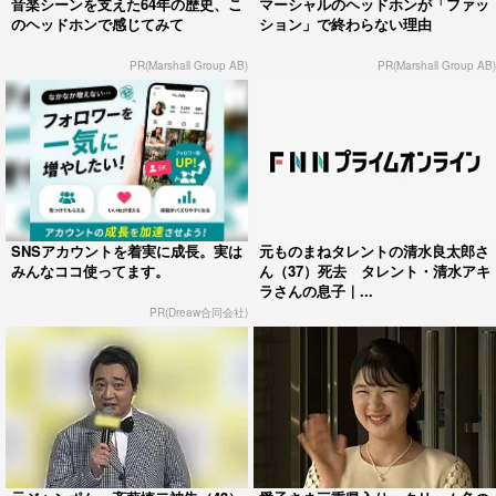
音楽シーンを支えた64年の歴史、こ
マーシャルのヘッドホンが「ファッ
のヘッドホンで感じてみて
ション」で終わらない理由
PR(Marshall Group AB)
PR(Marshall Group AB)
SNSアカウントを着実に成長。実は
元ものまねタレントの清水良太郎さ
みんなココ使ってます。
ん（37）死去 タレント・清水アキ
ラさんの息子｜...
PR(Dreaw合同会社)