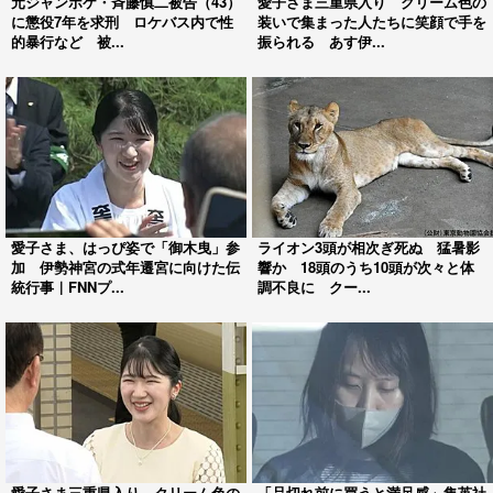
元ジャンポケ・斉藤慎二被告（43）
愛子さま三重県入り クリーム色の
に懲役7年を求刑 ロケバス内で性
装いで集まった人たちに笑顔で手を
的暴行など 被...
振られる あす伊...
愛子さま、はっぴ姿で「御木曳」参
ライオン3頭が相次ぎ死ぬ 猛暑影
加 伊勢神宮の式年遷宮に向けた伝
響か 18頭のうち10頭が次々と体
統行事｜FNNプ...
調不良に クー...
愛子さま三重県入り クリーム色の
「品切れ前に買うと満足感」集英社