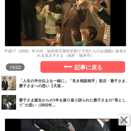
平成17（2005）年10月 福井県児童科学館で子供たちのお遊戯に参加さ
れる皇太子さま（福井・坂井市）
記事に戻る
19
/22
「人生の半分以上を一緒に」「良き相談相手」皇后・雅子さま、
愛子さまへの思い【天皇...
愛子さま誕生からの1年を振り返り語られた雅子さまの“母とし
て”の思い（2002年...