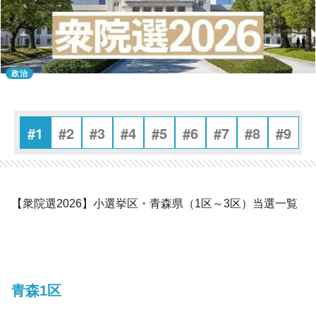
政治
#1
#2
#3
#4
#5
#6
#7
#8
#9
【衆院選2026】小選挙区・青森県（1区～3区）当選一覧
青森1区