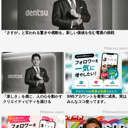
「さすが」と言われる驚きや感動を。新しい価値を生む電通の挑戦
PR(dentsu Japan)
「楽しさ」を感じ、人の心を動かす
SNSアカウントを着実に成長。実は
クリエイティビティを届ける
みんなココ使ってます。
PR(dentsu Japan)
PR(Dreaw合同会社)