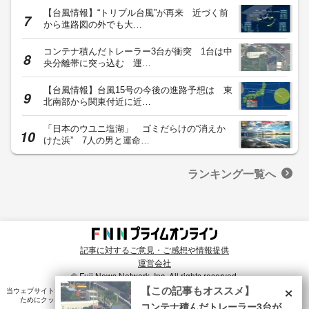
【台風情報】“トリプル台風”が再来 近づく前
から進路図の外でも大…
コンテナ積んだトレーラー3台が衝突 1台は中
央分離帯に突っ込む 運…
【台風情報】台風15号の今後の進路予想は 東
北南部から関東付近に近…
「日本のウユニ塩湖」 ゴミだらけの“消えか
けた浜” 7人の男と運命…
ランキング一覧へ
記事に対するご意見・ご感想や情報提供
運営会社
© Fuji News Network, Inc. All rights reserved.
×
【この記事もオススメ】
当ウェブサイトでは、ユーザのニーズ・興味・関⼼に合致したコンテンツや広告配信を提供する
ためにクッキーを使⽤しています。詳細は、
プライバシーポリシー
をご確認ください。
コンテナ積んだトレーラー3台が