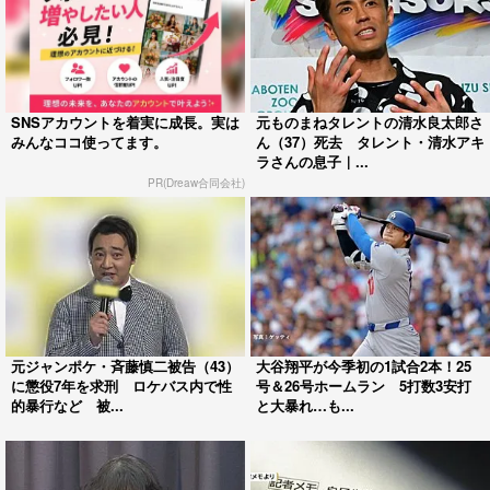
SNSアカウントを着実に成長。実は
元ものまねタレントの清水良太郎さ
みんなココ使ってます。
ん（37）死去 タレント・清水アキ
ラさんの息子｜...
PR(Dreaw合同会社)
元ジャンポケ・斉藤慎二被告（43）
大谷翔平が今季初の1試合2本！25
に懲役7年を求刑 ロケバス内で性
号＆26号ホームラン 5打数3安打
的暴行など 被...
と大暴れ…も...