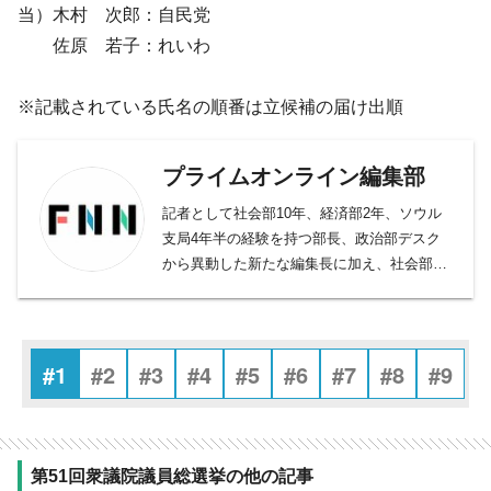
当）木村 次郎：自民党
佐原 若子：れいわ
※記載されている氏名の順番は立候補の届け出順
プライムオンライン編集部
記者として社会部10年、経済部2年、ソウル
支局4年半の経験を持つ部長、政治部デスク
から異動した新たな編集長に加え、社会部デ
スク、社会部記者、経済部記者、モスクワ支
局長、国際取材部記者、報道番組ディレクタ
ー・プロデューサー、バラエティー制作者、
元日経新聞記者、元Yahoo!ニュース編集者、
#1
#2
#3
#4
#5
#6
#7
#8
#9
元スポーツ紙記者など様々な専門性を持つ副
編集長・デスクを合わせ11人が所属。事件や
事故、政治に経済、芸能やスポーツまで、あ
らゆるニュースを取り扱うプロ集団です。
第51回衆議院議員総選挙の他の記事