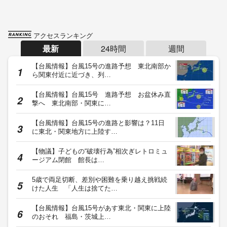
アクセスランキング
最新
24時間
週間
【台風情報】台風15号の進路予想 東北南部か
ら関東付近に近づき、列…
【台風情報】台風15号 進路予想 お盆休み直
撃へ 東北南部・関東に…
【台風情報】台風15号の進路と影響は？11日
に東北・関東地方に上陸す…
【物議】子どもの“破壊行為”相次ぎレトロミュ
ージアム閉館 館長は…
5歳で両足切断、差別や困難を乗り越え挑戦続
けた人生 「人生は捨てた…
【台風情報】台風15号があす東北・関東に上陸
のおそれ 福島・茨城上…