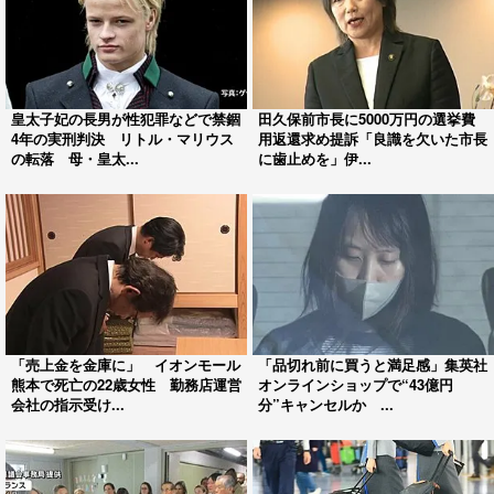
皇太子妃の長男が性犯罪などで禁錮
田久保前市長に5000万円の選挙費
4年の実刑判決 リトル・マリウス
用返還求め提訴「良識を欠いた市長
の転落 母・皇太...
に歯止めを」伊...
「売上金を金庫に」 イオンモール
「品切れ前に買うと満足感」集英社
熊本で死亡の22歳女性 勤務店運営
オンラインショップで“43億円
会社の指示受け...
分”キャンセルか ...