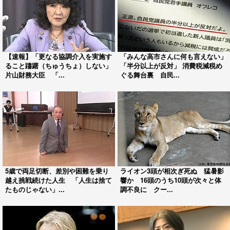
【速報】「更なる協調介入を実施す
「みんな高市さんに何も言えない」
ること躊躇（ちゅうちょ）しない」
「半分以上が反対」 消費税減税め
片山財務大臣 「...
ぐる舞台裏 自民...
5歳で両足切断、差別や困難を乗り
ライオン3頭が相次ぎ死ぬ 猛暑影
越え挑戦続けた人生 「人生は捨て
響か 16頭のうち10頭が次々と体
たものじゃない」...
調不良に クー...