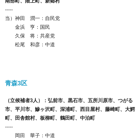
南部町、階上町、新郷村
-----
当）神田 潤一：自民党
金浜 亨：国民
久保 将：共産党
松尾 和彦：中道
青森3区
（立候補者3人）：弘前市、黒石市、五所川原市、つがる
市、平川市、鰺ヶ沢町、深浦町、西目屋村、藤崎町、大鰐
町、田舎館村、板柳町、鶴田町、中泊町
-----
岡田 華子：中道