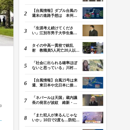
位”を摘出 脳…
【台風情報】ダブル台風の
週末の進路予想は 本州は
土曜晴れも日曜は…
「生涯考え続けてくださ
い」江別市男子大学生集団
暴行死 主犯格・当…
タイの中高一貫校で銃乱
射 教職員5人死亡20人以上
けが 容疑者の14歳…
「社会に出られる確率ほぼ
ないと思っている」川村葉
音被告に無期懲役…
【台風情報】台風15号は来
週、東日本や北日本に接近
か お盆期間中の…
「ネパールは天国」蔵内議
長の発言が波紋 維新・吉
9
村代表「福岡県議…
「また犯人が来るんじゃな
いか」10日で2度も…防犯カ
メラが捉えた“タ…