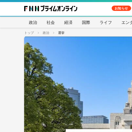
お知らせ
政治
社会
経済
国際
ライフ
エン
トップ
政治
選挙