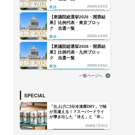
2026年2月9日
政治
【衆議院総選挙2026・開票結
果】比例代表・東京ブロッ
ク 当選一覧
2026年2月9日
政治
【衆議院総選挙2026・開票結
果】比例代表・九州ブロッ
ク 当選一覧
2026年2月9日
政治
一覧ページへ
SPECIAL
PR
「仕上げに3分冷凍庫DRY」で味
が見違える！？スーパードライ
が導き出した「冷え」と「辛
口」のおいしい関係 青く変化
2026年7月30日
した「辛口カーブ」が飲み頃の
サイン！