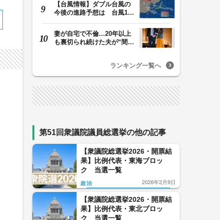
【台風情報】ダブル台風の
今後の進路予想は 台風13
号は9日（日）午後…
妻が自宅で不倫…20年以上
も裏切られ続けた夫が“間
男”に請求した慰…
ランキング一覧へ
第51回衆議院議員総選挙の他の記事
【衆議院総選挙2026・開票結
果】比例代表・東海ブロッ
ク 当選一覧
2026年2月9日
政治
【衆議院総選挙2026・開票結
果】比例代表・東北ブロッ
ク 当選一覧