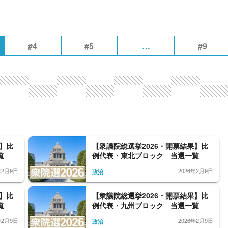
#4
#5
…
#9
果】比
【衆議院総選挙2026・開票結果】比
覧
例代表・東北ブロック 当選一覧
年2月9日
2026年2月9日
政治
果】比
【衆議院総選挙2026・開票結果】比
覧
例代表・九州ブロック 当選一覧
年2月9日
2026年2月9日
政治