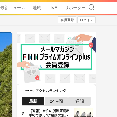
検索
最新ニュース
地域
LIVE
リポーター
会員登録
ログイン
アクセスランキング
最新
24時間
週間
【速報】女性の脳腫瘍摘出
手術で誤って“腫瘍の無い部