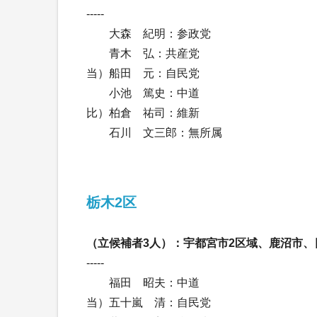
-----
大森 紀明：参政党
青木 弘：共産党
当）船田 元：自民党
小池 篤史：中道
比）柏倉 祐司：維新
石川 文三郎：無所属
栃木2区
（立候補者3人）：宇都宮市2区域、鹿沼市
-----
福田 昭夫：中道
当）五十嵐 清：自民党