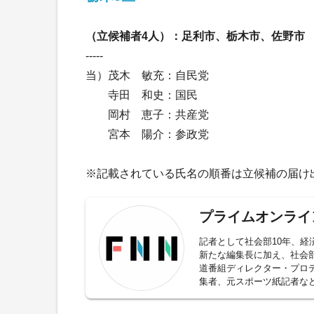
（立候補者4人）：足利市、栃木市、佐野市
-----
当）茂木 敏充：自民党
寺田 和史：国民
岡村 恵子：共産党
宮本 陽介：参政党
※記載されている氏名の順番は立候補の届け
プライムオンライ
記者として社会部10年、経
新たな編集長に加え、社会
道番組ディレクター・プロデ
集者、元スポーツ紙記者な
故、政治に経済、芸能やス