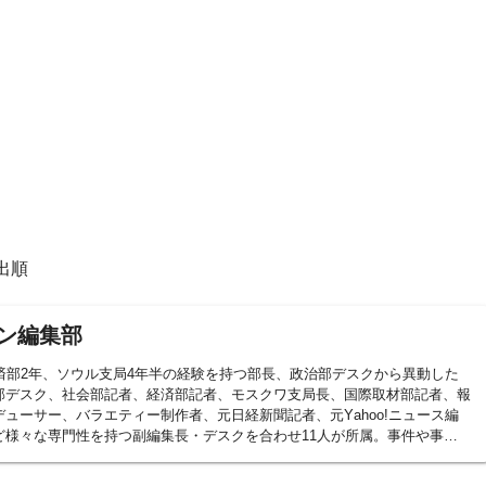
出順
ン編集部
済部2年、ソウル支局4年半の経験を持つ部長、政治部デスクから異動した
部デスク、社会部記者、経済部記者、モスクワ支局長、国際取材部記者、報
ューサー、バラエティー制作者、元日経新聞記者、元Yahoo!ニュース編
ど様々な専門性を持つ副編集長・デスクを合わせ11人が所属。事件や事
ポーツまで、あらゆるニュースを取り扱うプロ集団です。