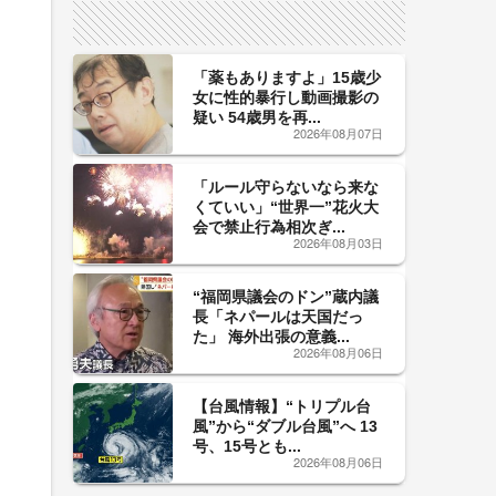
「薬もありますよ」15歳少
女に性的暴行し動画撮影の
疑い 54歳男を再...
2026年08月07日
「ルール守らないなら来な
くていい」“世界一”花火大
会で禁止行為相次ぎ...
2026年08月03日
“福岡県議会のドン”蔵内議
長「ネパールは天国だっ
た」 海外出張の意義...
2026年08月06日
【台風情報】“トリプル台
風”から“ダブル台風”へ 13
号、15号とも...
2026年08月06日