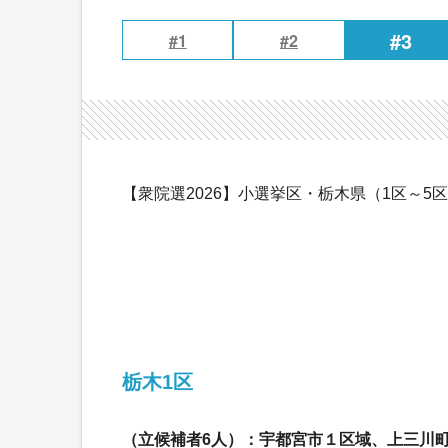
#3
#1
#2
【衆院選2026】小選挙区・栃木県（1区～5
栃木1区
（立候補者6人）：宇都宮市１区域、上三川