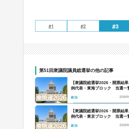
#3
#1
#2
第51回衆議院議員総選挙の他の記事
【衆議院総選挙2026・開票結
例代表・東海ブロック 当選一
2026
政治
【衆議院総選挙2026・開票結
例代表・東京ブロック 当選一
2026
政治