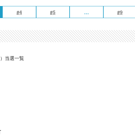
#4
#5
…
#9
区）当選一覧
町