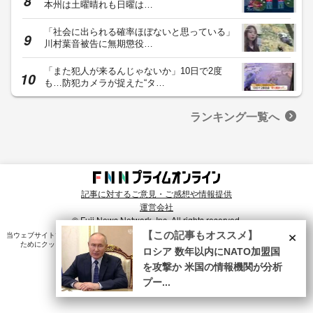
本州は土曜晴れも日曜は…
「社会に出られる確率ほぼないと思っている」
川村葉音被告に無期懲役…
「また犯人が来るんじゃないか」10日で2度
も…防犯カメラが捉えた“タ…
ランキング一覧へ
記事に対するご意見・ご感想や情報提供
運営会社
© Fuji News Network, Inc. All rights reserved.
×
【この記事もオススメ】
当ウェブサイトでは、ユーザのニーズ・興味・関⼼に合致したコンテンツや広告配信を提供する
ためにクッキーを使⽤しています。詳細は、
プライバシーポリシー
をご確認ください。
ロシア 数年以内にNATO加盟国
を攻撃か 米国の情報機関が分析
プー...