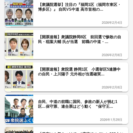
【衆議院選挙】注目の『福岡1区（福岡市東区・
博多区）』 自民VS中道 高市首相の...
2026年2月4日
【開票速報】衆議院静岡8区 前回選で惨敗の自
民・稲葉大輔 氏が当選 前職の中道・...
2026年2月8日
【開票速報】衆院選 静岡1区 小選挙区5連勝中
の自民・上川陽子 元外相が当選確実...
2026年2月8日
自民、中道の前職に国民、参政の新人が挑む1
区…保守票、連合票はどう動く “保守王...
2026年1月29日