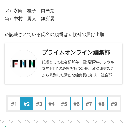
-----
比）永岡 桂子：自民党
当）中村 勇太：無所属
※記載されている氏名の順番は立候補の届け出順
プライムオンライン編集部
記者として社会部10年、経済部2年、ソウル
支局4年半の経験を持つ部長、政治部デスク
から異動した新たな編集長に加え、社会部デ
スク、社会部記者、経済部記者、モスクワ支
局長、国際取材部記者、報道番組ディレクタ
ー・プロデューサー、バラエティー制作者、
元日経新聞記者、元Yahoo!ニュース編集者、
#1
#2
#3
#4
#5
#6
#7
#8
#9
元スポーツ紙記者など様々な専門性を持つ副
編集長・デスクを合わせ11人が所属。事件や
事故、政治に経済、芸能やスポーツまで、あ