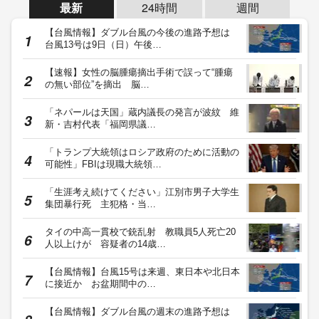
最新
24時間
週間
【台風情報】ダブル台風の今後の進路予想は
台風13号は9日（日）午後…
【速報】女性の脳腫瘍摘出手術で誤って“腫瘍
の無い部位”を摘出 脳…
「ネパールは天国」蔵内議長の発言が波紋 維
新・吉村代表「福岡県議…
「トランプ大統領はロシア政府のために活動の
可能性」FBIは現職大統領…
「生涯考え続けてください」江別市男子大学生
集団暴行死 主犯格・当…
タイの中高一貫校で銃乱射 教職員5人死亡20
人以上けが 容疑者の14歳…
【台風情報】台風15号は来週、東日本や北日本
に接近か お盆期間中の…
【台風情報】ダブル台風の週末の進路予想は