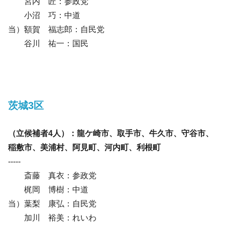
宮内 匠：参政党
小沼 巧：中道
当）額賀 福志郎：自民党
谷川 祐一：国民
茨城3区
（立候補者4人）：龍ケ崎市、取手市、牛久市、守谷市、
稲敷市、美浦村、阿見町、河内町、利根町
-----
斎藤 真衣：参政党
梶岡 博樹：中道
当）葉梨 康弘：自民党
加川 裕美：れいわ