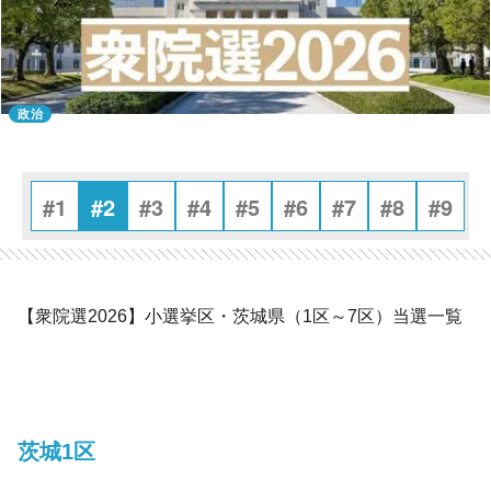
政治
#1
#2
#3
#4
#5
#6
#7
#8
#9
【衆院選2026】小選挙区・茨城県（1区～7区）当選一覧
茨城1区