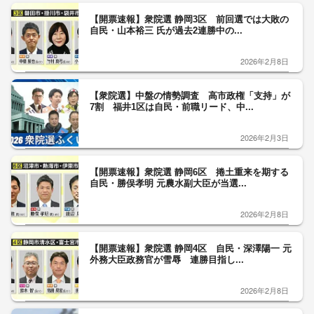
【開票速報】衆院選 静岡3区 前回選では大敗の
自民・山本裕三 氏が過去2連勝中の...
2026年2月8日
【衆院選】中盤の情勢調査 高市政権「支持」が
7割 福井1区は自民・前職リード、中...
2026年2月3日
【開票速報】衆院選 静岡6区 捲土重来を期する
自民・勝俣孝明 元農水副大臣が当選...
2026年2月8日
【開票速報】衆院選 静岡4区 自民・深澤陽一 元
外務大臣政務官が雪辱 連勝目指し...
2026年2月8日