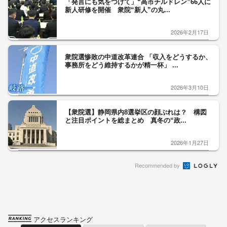
「発言にも気をつけて」“高市チルドレン”66人に
新人研修を開催 衆院“新人”の丸...
2026年2月17日
衆院選惨敗の中道改革連合 「収入をどうするか、
事務所をどう維持するかが精一杯」 ...
2026年3月10日
【衆院選】静岡県内8選挙区の顔ぶれは？ 構図
と注目ポイントを総まとめ 真冬の“政...
2026年1月27日
Recommended by
アクセスランキング