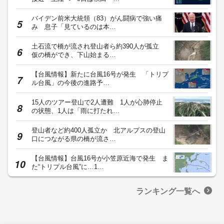
バイデン前米大統領（83）がん闘病で強い痛
み 息子「見ているのは本…
土石流で橋が流され登山者ら約390人が孤立
仮の橋ができ、下山始まる…
【台風情報】新たに台風16号が発生 「トリプ
ル台風」の今後の進路予…
15人のツアー登山で2人遭難 1人が心肺停止
の状態、1人は「雨に打たれ…
登山者など約400人孤立か 北アルプスの登山
口につながる県の橋が流さ…
【台風情報】台風16号が小笠原近海で発生 ま
た“トリプル台風”に…1…
ランキング一覧へ