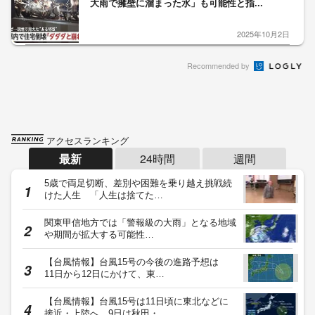
大雨で擁壁に溜まった水」も可能性と指...
2025年10月2日
Recommended by
アクセスランキング
最新
24時間
週間
5歳で両足切断、差別や困難を乗り越え挑戦続
けた人生 「人生は捨てた…
関東甲信地方では「警報級の大雨」となる地域
や期間が拡大する可能性…
【台風情報】台風15号の今後の進路予想は
11日から12日にかけて、東…
【台風情報】台風15号は11日頃に東北などに
接近・上陸へ 9日は秋田・…