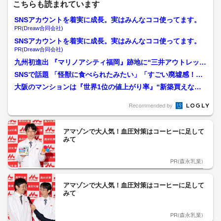
こちらも読まれています
SNSアカウントを着実に成長。実はみんなココ使ってます。
PR(Dreaw合同会社)
SNSアカウントを着実に成長。実はみんなココ使ってます。
PR(Dreaw合同会社)
九州初進出 『マリノアシティ福岡』跡地に“三井アウトレッ
ト” 海外客にも期待 ...
SNSで話題 「怪獣に食べられたみたい」「すごい廃墟感！」
“マリノア跡地”観覧...
大阪のマンションは『世界1位の値上がり率』“新築買えな
い”異常事態に 「去年1億...
Recommended by
アマゾンで大人気！血圧対策はコーヒーに足して
みて
PR(森永乳業)
アマゾンで大人気！血圧対策はコーヒーに足して
みて
PR(森永乳業)