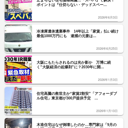
止まらない住宅価格高騰…『スペパ』で解決！
ポイントは『仕切らない・デッドスペー...
2026年6月3日
冷凍庫遺体遺棄事件 14年以上「家賃」払い続け
最低1000万円にも 逮捕の元妻は...
2026年6月25日
大阪にもたらされるのは光か影か 万博に続
く”大阪経済の起爆剤”に？2030年に開...
2026年1月3日
住宅高騰の救世主か“家賃2割安”「アフォーダブ
ル住宅」東京都が300戸提供予定 ...
2026年1月13日
木造住宅はなぜ倒壊したのか…専門家は「9月の