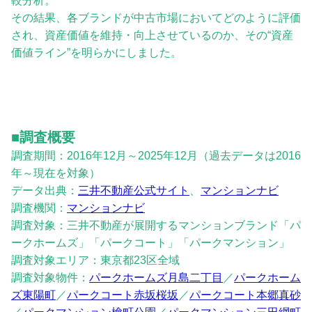
較分析。
その結果、各ブランドが中古市場においてどのように評価
され、資産価値を維持・向上させているのか、その“資産
価値ライン”を明らかにしました。
■調査概要
調査期間：2016年12月～2025年12月（過去データは2016
年～現在を対象）
データ出典：
三井不動産公式サイト
、
マンションナビ
調査機関：
マンションナビ
調査対象：三井不動産が展開するマンションブランド「パ
ークホームズ」「パークコート」「パークマンション」
調査対象エリア：東京都23区全域
調査対象物件：
パークホームズ月島二丁目
／
パークホーム
ズ東陽町
／
パークコート赤坂桜坂
／
パークコート本郷真砂