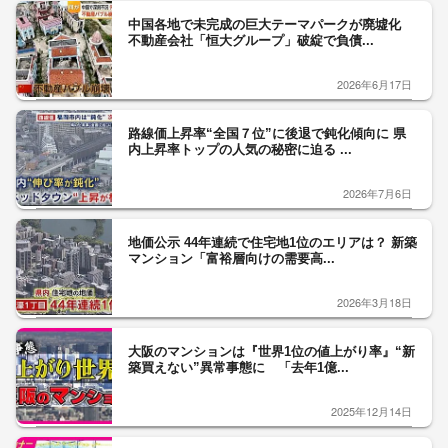
中国各地で未完成の巨大テーマパークが廃墟化
不動産会社「恒大グループ」破綻で負債...
2026年6月17日
路線価上昇率“全国７位”に後退で鈍化傾向に 県
内上昇率トップの人気の秘密に迫る ...
2026年7月6日
地価公示 44年連続で住宅地1位のエリアは？ 新築
マンション「富裕層向けの需要高...
2026年3月18日
大阪のマンションは『世界1位の値上がり率』“新
築買えない”異常事態に 「去年1億...
2025年12月14日