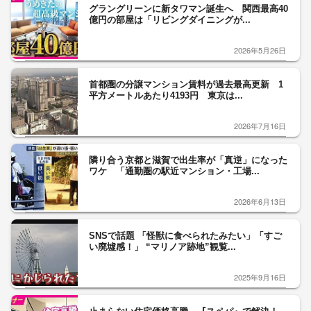
グラングリーンに新タワマン誕生へ 関西最高40
億円の部屋は「リビングダイニングが...
2026年5月26日
首都圏の分譲マンション賃料が過去最高更新 1
平方メートルあたり4193円 東京は...
2026年7月16日
隣り合う京都と滋賀で出生率が「真逆」になった
ワケ 「通勤圏の駅近マンション・工場...
2026年6月13日
SNSで話題 「怪獣に食べられたみたい」「すご
い廃墟感！」 “マリノア跡地”観覧...
2025年9月16日