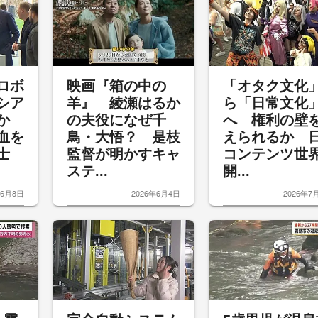
ロボ
映画『箱の中の
「オタク文化
シア
羊』 綾瀬はるか
ら「日常文化
のか
の夫役になぜ千
へ 権利の壁
血を
鳥・大悟？ 是枝
えられるか 
士
監督が明かすキャ
コンテンツ世
ステ...
開...
年6月8日
2026年6月4日
2026年7