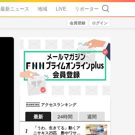
検索
最新ニュース
地域
LIVE
リポーター
会員登録
ログイン
アクセスランキング
最新
24時間
週間
「うわ、生きてる」動くア
ニサキス25匹 酢やワサビ