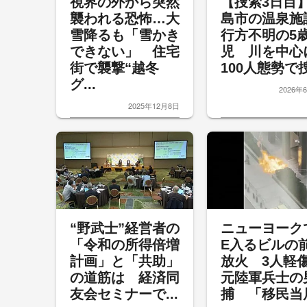
視界の外から突然
【捜索3日目
襲われる恐怖…大
島市の温泉施
雪降るも「雪かき
行方不明の5
できない」 住宅
児 川を中心
街で襲撃“越冬
100人態勢で捜.
グ...
2026年
2025年12月8日
“野武士”経営者の
ニューヨークで
「令和の所得倍増
E入るビルの
計画」と「共助」
放火 3人
の道筋は 経済同
元陸軍兵士の
友会セミナーで...
捕 「移民当局