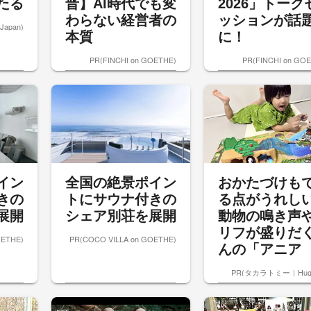
たる
晋】AI時代でも変
2026」トーク
わらない経営者の
ッションが話
Japan)
本質
に！
PR(FINCHI on GOETHE)
PR(FINCHI on GO
イン
全国の絶景ポイン
おかたづけも
きの
トにサウナ付きの
る点がうれし
展開
シェア別荘を展開
動物の鳴き声
リフが盛りだ
OETHE)
PR(COCO VILLA on GOETHE)
んの「アニア .
PR(タカラトミー｜Hug