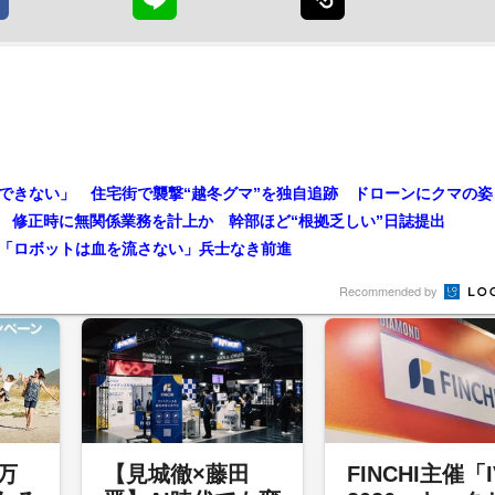
できない」 住宅街で襲撃“越冬グマ”を独自追跡 ドローンにクマの姿
題 修正時に無関係業務を計上か 幹部ほど“根拠乏しい”日誌提出
「ロボットは血を流さない」兵士なき前進
Recommended by
3万
【見城徹×藤田
FINCHI主催「I