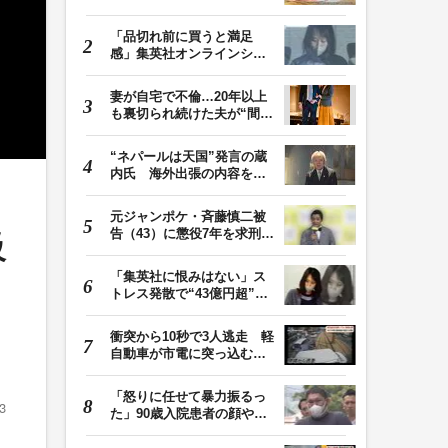
では死滅せず…「…
「品切れ前に買うと満足
感」集英社オンラインショ
ップで“43億円分”…
妻が自宅で不倫…20年以上
も裏切られ続けた夫が“間
男”に請求した慰…
“ネパールは天国”発言の蔵
内氏 海外出張の内容を説
明「心の豊かさ…
元ジャンポケ・斉藤慎二被
告（43）に懲役7年を求刑
級
ロケバス内で性的…
「集英社に恨みはない」ス
トレス発散で“43億円超”の
ジャンプグッズ…
衝突から10秒で3人逃走 軽
自動車が市電に突っ込む一
部始終をドラレコ…
「怒りに任せて暴力振るっ
3
た」90歳入院患者の顔や腹
を殴るなどケガさ…