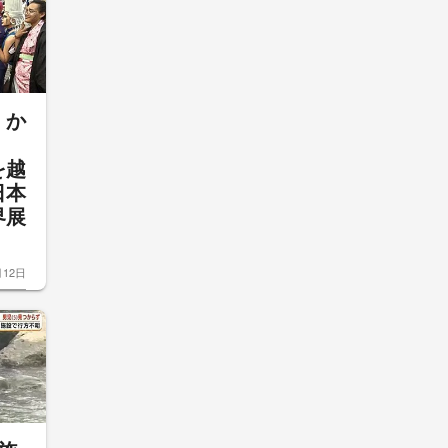
」か
」
を越
日本
界展
月12日