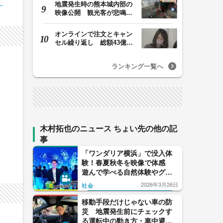
地震発生時の熊本城内部の
映像公開 観光客が悲鳴…
壁や柱にしがみつ…
オンラインで注文とキャン
セル繰り返し 総額43億円
か「品切れ前に購…
ランキング一覧へ
ま
木村拓也のニュース ちょい先の他の記
事
「ワンダリア横浜」で没入体
験！春夏秋冬を映像で体感
遊んで学べる自然体験やグル
メも 【木村拓也のニュース
2026年3月26日
社会
ちょい先】最終回
移動手段だけじゃない車の防
災 地震発生前にチェックす
る運転中の動き方・車中避難