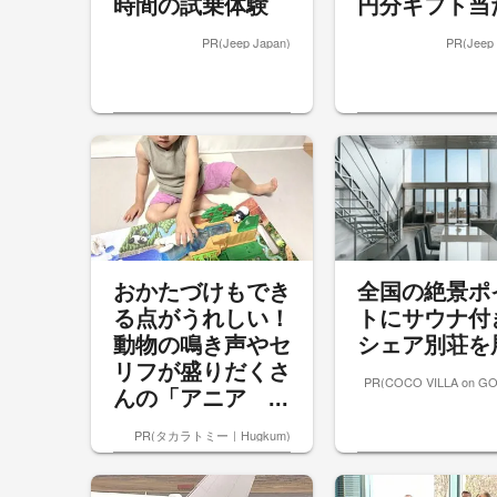
時間の試乗体験
円分ギフト当
PR(Jeep Japan)
PR(Jeep 
おかたづけもでき
全国の絶景ポ
る点がうれしい！
トにサウナ付
動物の鳴き声やセ
シェア別荘を
リフが盛りだくさ
PR(COCO VILLA on G
んの「アニア ...
PR(タカラトミー｜Hugkum)