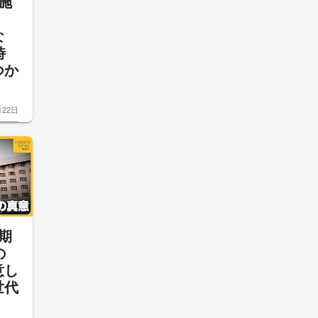
施
明
な
時
つか
月22日
期
の
意し
世代