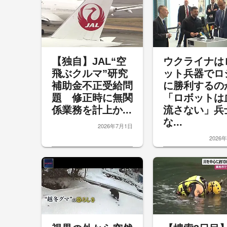
【独自】JAL“空
ウクライナは
飛ぶクルマ”研究
ット兵器でロ
補助金不正受給問
に勝利する
題 修正時に無関
「ロボットは
係業務を計上か...
流さない」兵
な...
2026年7月1日
2026