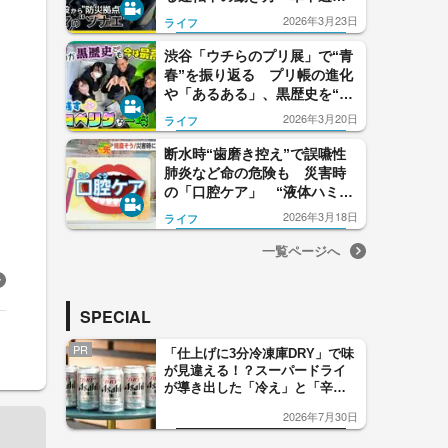
で備えるポイント
2026年3月23日
ライフ
渋谷「ウチらのプリ展」で“青
春”を振り返る プリ帳の進化
や「あるある」、黒歴史を“の
ぞき見る”ことも
2026年3月20日
ライフ
断水時“歯磨き控え”で誤嚥性
肺炎など命の危険も 災害時
の「口腔ケア」 “液体ハミガ
キ”や“指ハミガキ”で対策を
2026年3月18日
ライフ
一覧ページへ
SPECIAL
PR
「仕上げに3分冷凍庫DRY」で味
が見違える！？スーパードライ
が導き出した「冷え」と「辛
口」のおいしい関係 青く変化
2026年7月30日
した「辛口カーブ」が飲み頃の
サイン！