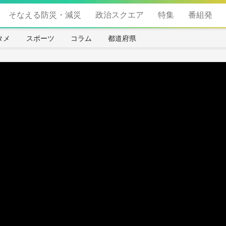
そなえる防災・減災
政治スクエア
特集
番組発
タメ
スポーツ
コラム
都道府県