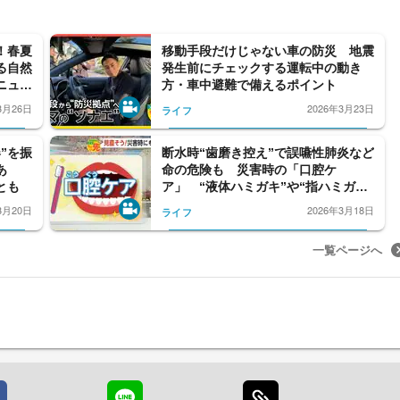
！春夏
移動手段だけじゃない車の防災 地震
る自然
発生前にチェックする運転中の動き
ニュー
方・車中避難で備えるポイント
3月26日
2026年3月23日
ライフ
”を振
断水時“歯磨き控え”で誤嚥性肺炎など
あ
命の危険も 災害時の「口腔ケ
とも
ア」 “液体ハミガキ”や“指ハミガ
キ”で対策を
3月20日
2026年3月18日
ライフ
一覧ページへ