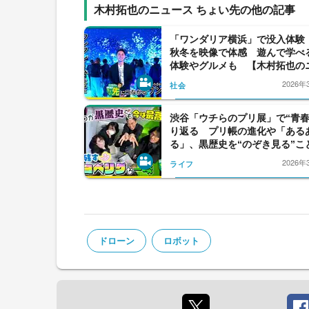
木村拓也のニュース ちょい先の他の記事
「ワンダリア横浜」で没入体験
秋冬を映像で体感 遊んで学べ
体験やグルメも 【木村拓也の
スちょい先】最終回
2026年
社会
渋谷「ウチらのプリ展」で“青春
り返る プリ帳の進化や「ある
る」、黒歴史を“のぞき見る”こ
2026年
ライフ
ドローン
ロボット