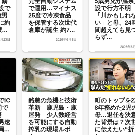
】霧
完全自動システム
5歳男児が温泉
設で
で運用…マイナス
設で行方不
歳男
25度で冷凍食品
「川かもしれ
に約
を保管する次世代
い」と母、24
..
倉庫が誕生 約7...
間超えても見
らず...
6月23日
2026年6月1日
2026年6
IC
酪農の危機と技術
町のトップを2
前で
革新 鹿児島・鹿
8年務めた2児
軽傷
屋発 少人数経営
母…退任を決
男逮
を可能にする自動
た背景は？次
...
搾乳の現場ルポ
に伝えたい“折