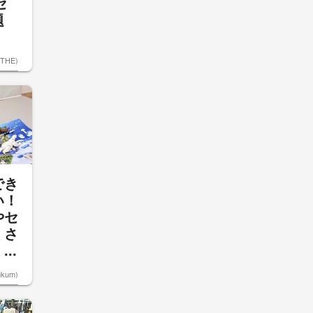
セ
題
ETHE)
でき
い！
やセ
くさ
..
kum)