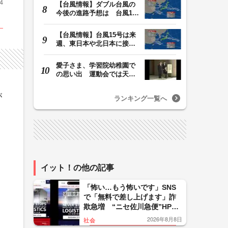
4
【台風情報】ダブル台風の
今後の進路予想は 台風13
号は9日（日）午後…
【台風情報】台風15号は来
週、東日本や北日本に接近
か お盆期間中の…
愛子さま、学習院幼稚園で
の思い出 運動会では天皇
皇后両陛下が笑顔…
が
ランキング一覧へ
イット！の他の記事
「怖い…もう怖いです」SNS
で「無料で差し上げます」詐
欺急増 “ニセ佐川急便”HPに
誘導、個人情報要求 佐川急
2026年8月8日
社会
便「断じて許されない」怒り