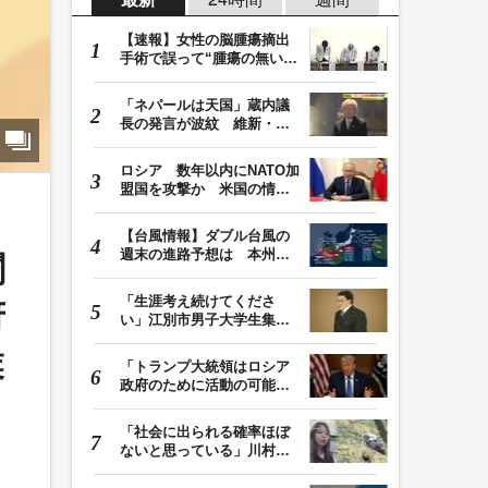
【速報】女性の脳腫瘍摘出
手術で誤って“腫瘍の無い部
位”を摘出 脳…
「ネパールは天国」蔵内議
長の発言が波紋 維新・吉
村代表「福岡県議…
ロシア 数年以内にNATO加
盟国を攻撃か 米国の情報
機関が分析 プー…
【台風情報】ダブル台風の
週末の進路予想は 本州は
関
土曜晴れも日曜は…
「生涯考え続けてくださ
府
い」江別市男子大学生集団
暴行死 主犯格・当…
業
「トランプ大統領はロシア
政府のために活動の可能
性」FBIは現職大統領…
「社会に出られる確率ほぼ
ないと思っている」川村葉
音被告に無期懲役…