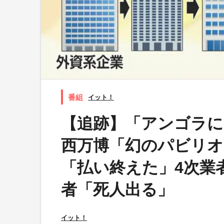
イット！
【追跡】「アンゴラに
西万博「幻のパビリオ
「払い終えた」4次業
者「死人出る」
イット！