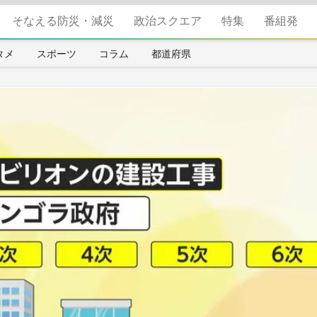
そなえる防災・減災
政治スクエア
特集
番組発
タメ
スポーツ
コラム
都道府県