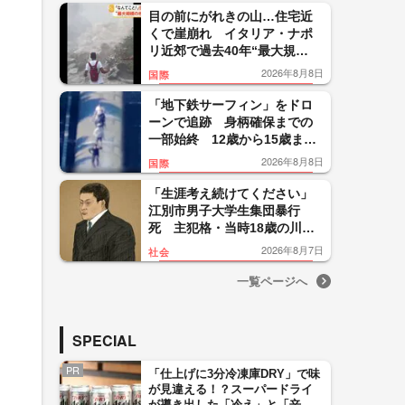
目の前にがれきの山…住宅近
くで崖崩れ イタリア・ナポ
リ近郊で過去40年“最大規
模”地震 26人負傷300人避難
2026年8月8日
国際
「地下鉄サーフィン」をドロ
ーンで追跡 身柄確保までの
一部始終 12歳から15歳まで
の少年5人を逮捕 ニューヨー
2026年8月8日
国際
ク
「生涯考え続けてください」
江別市男子大学生集団暴行
死 主犯格・当時18歳の川口
侑斗被告に無期懲役の判決
2026年8月7日
社会
「理不尽以外の何ものでもな
い」
一覧ページへ
SPECIAL
PR
「仕上げに3分冷凍庫DRY」で味
が見違える！？スーパードライ
が導き出した「冷え」と「辛