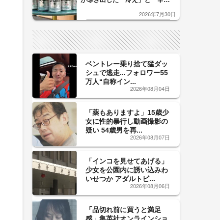
口」のおいしい関係 青く変化
2026年7月30日
した「辛口カーブ」が飲み頃の
サイン！
ベントレー乗り捨て猛ダッ
シュで逃走...フォロワー55
万人“自称イン...
2026年08月04日
「薬もありますよ」15歳少
女に性的暴行し動画撮影の
疑い 54歳男を再...
2026年08月07日
「インコを見せてあげる」
少女を公園内に誘い込みわ
いせつか アダルトビ...
2026年08月06日
「品切れ前に買うと満足
感」集英社オンラインショ