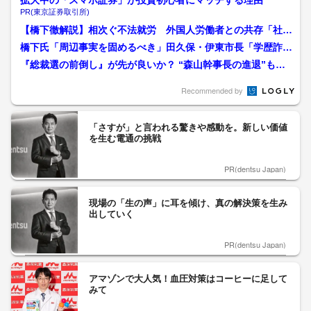
拡大中の「スマホ証券」が投資初心者にマッチする理由
PR(東京証券取引所)
【橋下徹解説】相次ぐ不法就労 外国人労働者との共存「社会
の構成員として日本文化の...
橋下氏「周辺事実を固めるべき」田久保・伊東市長「学歴詐
称」問題で百条委初出頭「卒...
『総裁選の前倒し』が先が良いか？ “森山幹事長の進退”もカ
ギに 石破首相と電話...
Recommended by
「さすが」と言われる驚きや感動を。新しい価値
を生む電通の挑戦
PR(dentsu Japan)
現場の「生の声」に耳を傾け、真の解決策を生み
出していく
PR(dentsu Japan)
アマゾンで大人気！血圧対策はコーヒーに足して
みて