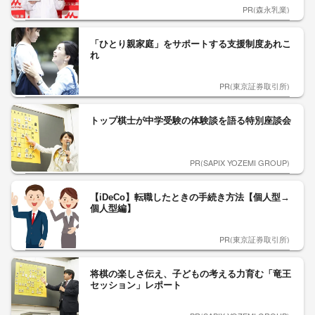
PR(森永乳業)
「ひとり親家庭」をサポートする支援制度あれこ
れ
PR(東京証券取引所)
トップ棋士が中学受験の体験談を語る特別座談会
PR(SAPIX YOZEMI GROUP)
【iDeCo】転職したときの手続き方法【個人型→
個人型編】
PR(東京証券取引所)
将棋の楽しさ伝え、子どもの考える力育む「竜王
セッション」レポート