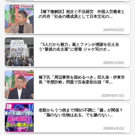
【橋下徹解説】相次ぐ不法就労 外国人労働者と
の共存「社会の構成員として日本文化の...
2025年9月2日
「5人だから魅力」嵐とファンが感謝を伝え合
う“最後の名古屋”に密着 ジャケ写のオ...
2026年4月8日
橋下氏「周辺事実を固めるべき」田久保・伊東市
長「学歴詐称」問題で百条委初出頭「卒...
2025年8月13日
老眼からうつ病まで9割の不調に「腸」が関係？
「脳のない生物はある。でも腸のない...
2026年4月2日