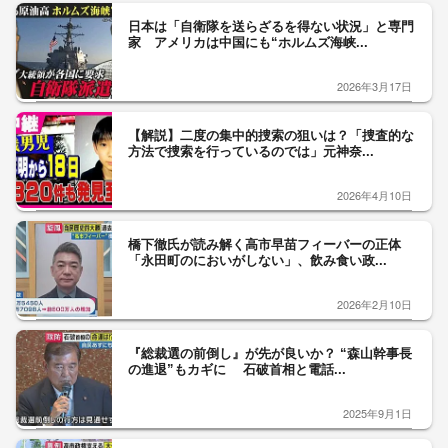
日本は「自衛隊を送らざるを得ない状況」と専門
家 アメリカは中国にも“ホルムズ海峡...
2026年3月17日
【解説】二度の集中的捜索の狙いは？「捜査的な
方法で捜索を行っているのでは」元神奈...
2026年4月10日
橋下徹氏が読み解く高市早苗フィーバーの正体
「永田町のにおいがしない」、飲み食い政...
2026年2月10日
『総裁選の前倒し』が先が良いか？ “森山幹事長
の進退”もカギに 石破首相と電話...
2025年9月1日