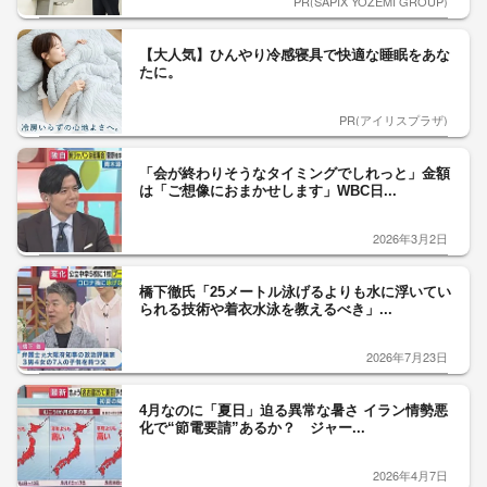
PR(SAPIX YOZEMI GROUP)
【大人気】ひんやり冷感寝具で快適な睡眠をあな
たに。
PR(アイリスプラザ)
「会が終わりそうなタイミングでしれっと」金額
は「ご想像におまかせします」WBC日...
2026年3月2日
橋下徹氏「25メートル泳げるよりも水に浮いてい
られる技術や着衣水泳を教えるべき」...
2026年7月23日
4月なのに「夏日」迫る異常な暑さ イラン情勢悪
化で“節電要請”あるか？ ジャー...
2026年4月7日