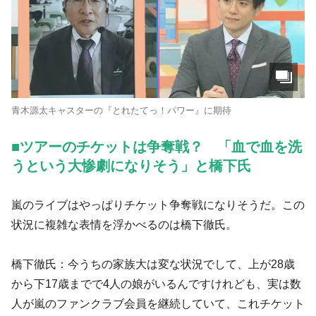
青木源太キャスターの『とれたてっ！パワー』に期待
■ツアーのチケットは争奪戦？ 「血で血を洗
うという大惨劇になりそう」と橋下氏
嵐のライブはやっぱりチケット争奪戦になりそうだ。この
状況に複雑な表情を浮かべるのは橋下徹氏。
橋下徹氏：今うちの家族大は変な状況でして、上が28歳
から下17歳までで4人の娘がいるんですけれども、実は数
人が嵐のファンクラブ会員を継続していて、これチケット