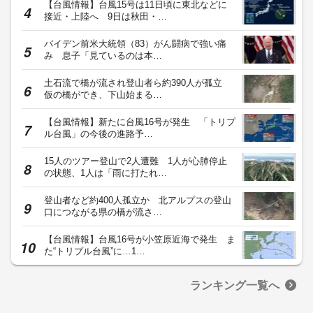
【台風情報】台風15号は11日頃に東北などに
接近・上陸へ 9日は秋田・…
バイデン前米大統領（83）がん闘病で強い痛
み 息子「見ているのは本…
土石流で橋が流され登山者ら約390人が孤立
仮の橋ができ、下山始まる…
【台風情報】新たに台風16号が発生 「トリプ
ル台風」の今後の進路予…
15人のツアー登山で2人遭難 1人が心肺停止
の状態、1人は「雨に打たれ…
登山者など約400人孤立か 北アルプスの登山
口につながる県の橋が流さ…
【台風情報】台風16号が小笠原近海で発生 ま
た“トリプル台風”に…1…
ランキング一覧へ