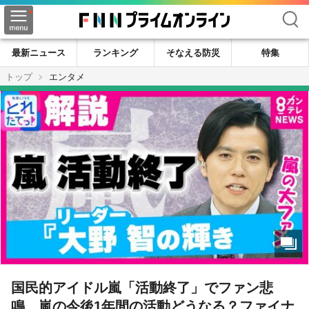
検索
最新ニュース
ランキング
そなえる防災
特集
トップ
エンタメ
国民的アイドル嵐「活動終了」でファン悲
鳴 嵐の今後1年間の活動どうなる？ファイナ