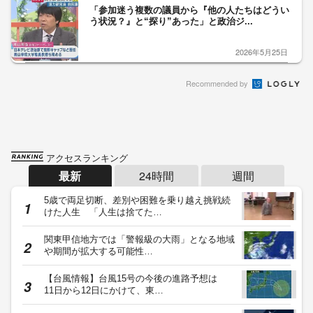
「参加迷う複数の議員から『他の人たちはどうい
う状況？』と“探り”あった」と政治ジ...
2026年5月25日
Recommended by
アクセスランキング
最新
24時間
週間
5歳で両足切断、差別や困難を乗り越え挑戦続
けた人生 「人生は捨てた…
関東甲信地方では「警報級の大雨」となる地域
や期間が拡大する可能性…
【台風情報】台風15号の今後の進路予想は
11日から12日にかけて、東…