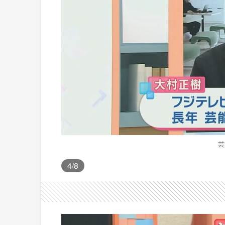
芸
4
/8