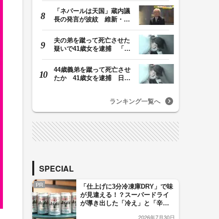
「ネパールは天国」蔵内議
長の発言が波紋 維新・吉
村代表「福岡県議…
夫の弟を蹴って死亡させた
疑いで41歳女を逮捕 「生
活態度に不満があ…
44歳義弟を蹴って死亡させ
たか 41歳女を逮捕 日頃
から同じ敷地内の…
ランキング一覧へ
SPECIAL
PR
「仕上げに3分冷凍庫DRY」で味
が見違える！？スーパードライ
が導き出した「冷え」と「辛
口」のおいしい関係 青く変化
2026年7月30日