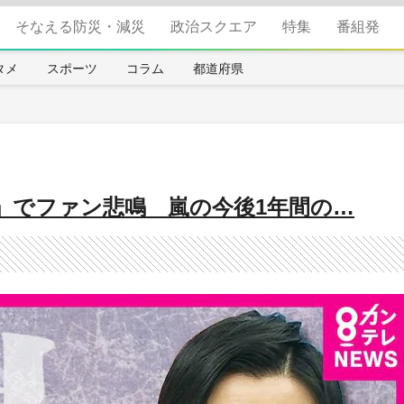
そなえる防災・減災
政治スクエア
特集
番組発
タメ
スポーツ
コラム
都道府県
」でファン悲鳴 嵐の今後1年間の…