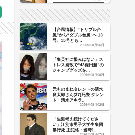
した「辛口カーブ」が飲み頃の
サイン！
【台風情報】“トリプル台
風”から“ダブル台風”へ 13
号、15号とも...
2026年08月06日
「集英社に恨みはない」ス
トレス発散で“43億円超”の
ジャンプグッズを...
2026年08月06日
元ものまねタレントの清水
良太郎さん(37)死去 タレン
ト・清水アキラ...
2026年08月02日
「生涯考え続けてくださ
い」江別市男子大学生集団
暴行死 主犯格・当時1...
2026年08月07日