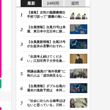
最新
24時間
週間
【速報】女性の脳腫瘍摘出
手術で誤って“腫瘍の無い部
位”を摘出 脳…
【台風情報】台風15号は来
週、東日本や北日本に接近
か お盆期間中の…
【台風最新情報】台風15号
がお盆休み直撃のおそれ
列島に台風が接近…
「生涯考え続けてくださ
い」江別市男子大学生集団
暴行死 主犯格・当…
県議会議員の“海外視察”に
街の人は「成功例見るなら
価値ある」「市…
【台風情報】ダブル台風の
週末の進路予想は 本州は
土曜晴れも日曜は…
「社会に出られる確率ほぼ
ないと思っている」川村葉
音被告に無期懲役…