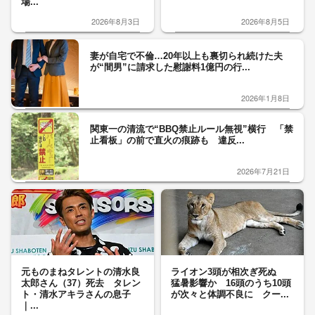
場...
2026年8月3日
2026年8月5日
妻が自宅で不倫…20年以上も裏切られ続けた夫
が“間男”に請求した慰謝料1億円の行...
2026年1月8日
関東一の清流で“BBQ禁止ルール無視”横行 「禁
止看板」の前で直火の痕跡も 違反...
2026年7月21日
元ものまねタレントの清水良
ライオン3頭が相次ぎ死ぬ
太郎さん（37）死去 タレン
猛暑影響か 16頭のうち10頭
ト・清水アキラさんの息子
が次々と体調不良に クー...
｜...