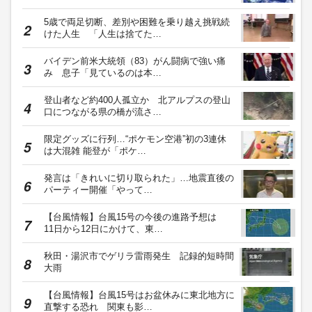
5歳で両足切断、差別や困難を乗り越え挑戦続
けた人生 「人生は捨てた…
バイデン前米大統領（83）がん闘病で強い痛
み 息子「見ているのは本…
登山者など約400人孤立か 北アルプスの登山
口につながる県の橋が流さ…
限定グッズに行列…“ポケモン空港”初の3連休
は大混雑 能登が「ポケ…
発言は「きれいに切り取られた」…地震直後の
パーティー開催「やって…
【台風情報】台風15号の今後の進路予想は
11日から12日にかけて、東…
秋田・湯沢市でゲリラ雷雨発生 記録的短時間
大雨
【台風情報】台風15号はお盆休みに東北地方に
直撃する恐れ 関東も影…