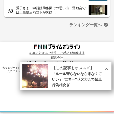
愛子さま、学習院幼稚園での思い出 運動会で
は天皇皇后両陛下が笑顔…
ランキング一覧へ
記事に対するご意見・ご感想や情報提供
運営会社
© Fuji News Network, Inc. All rights reserved.
×
【この記事もオススメ】
当ウェブサイトでは、ユーザのニーズ・興味・関⼼に合致したコンテンツや広告配信を提供する
ためにクッキーを使⽤しています。詳細は、
プライバシーポリシー
をご確認ください。
「ルール守らないなら来なくて
いい」“世界一”花火大会で禁止
行為相次ぎ...