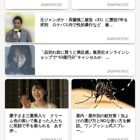
2026年8月2日
2026年8月3日
元ジャンポケ・斉藤慎二被告（43）に懲役7年を
求刑 ロケバス内で性的暴行など 被...
2026年8月5日
「品切れ前に買うと満足感」集英社オンラインシ
ョップで“43億円分”キャンセルか ...
2026年8月6日
愛子さま三重県入り クリー
屋内・屋外別の蚊対策！虫よ
ム色の装いで集まった人たち
けの選び方とNGな使い方を解
に笑顔で手を振られる あす
説。ワンプッシュ式スプレ
伊...
ー...
2026年8月1日
2026年8月7日