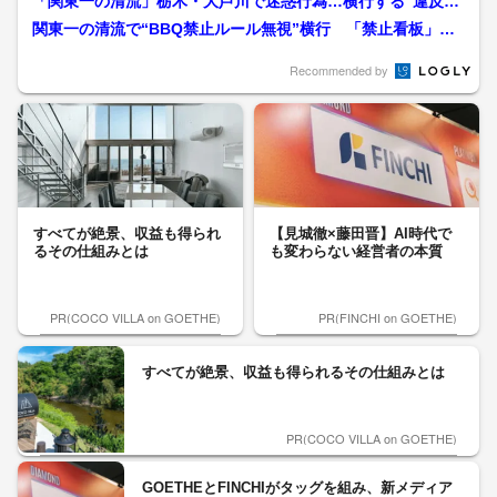
「関東一の清流」栃木・大芦川で迷惑行為…横行する“違反バ
ーベキュー”や大音量の音...
関東一の清流で“BBQ禁止ルール無視”横行 「禁止看板」の
前で直火の痕跡も 違反...
Recommended by
すべてが絶景、収益も得られ
【見城徹×藤田晋】AI時代で
るその仕組みとは
も変わらない経営者の本質
PR(COCO VILLA on GOETHE)
PR(FINCHI on GOETHE)
すべてが絶景、収益も得られるその仕組みとは
PR(COCO VILLA on GOETHE)
GOETHEとFINCHIがタッグを組み、新メディア