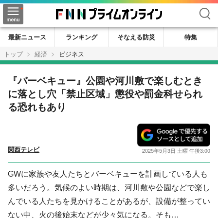
検索
最新ニュース
ランキング
そなえる防災
特集
トップ
経済
ビジネス
『バーベキュー』公園や河川敷で楽しむとき
に落とし穴「禁止区域」懲役や罰金科せられ
る恐れもあり
関西テレビ
2025年5月3日 土曜 午後3:00
GWに家族や友人たちとバーベキューを計画している人も
多いだろう。気候のよい時期は、河川敷や公園などで楽し
んでいる人たちを見かけることがあるが、設備が整ってい
ない中、火の後始末などが少々気になる。そも…