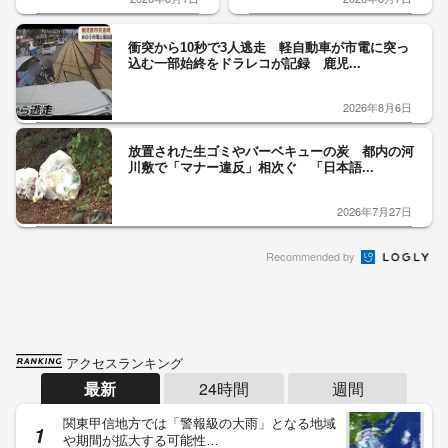
衝突から10秒で3人逃走 軽自動車が市電に突っ
込む一部始終をドラレコが記録 鹿児...
2026年8月6日
放置された生ゴミやバーベキューの炭 都内の河
川敷で「マナー違反」相次ぐ 「日本語...
2026年7月27日
Recommended by
アクセスランキング
最新
24時間
週間
関東甲信地方では「警報級の大雨」となる地域
や期間が拡大する可能性…