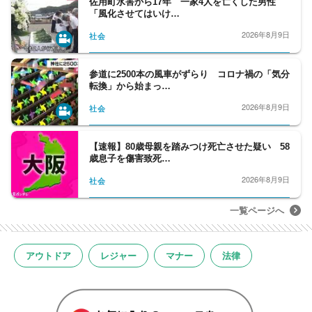
佐用町水害から17年 一家4人を亡くした男性
「風化させてはいけ…
2026年8月9日
社会
参道に2500本の風車がずらり コロナ禍の「気分
転換」から始まっ…
2026年8月9日
社会
【速報】80歳母親を踏みつけ死亡させた疑い 58
歳息子を傷害致死…
2026年8月9日
社会
一覧ページへ
アウトドア
レジャー
マナー
法律