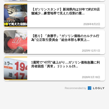
【ガソリンスタンド】新潟県内は10年で約230店
舗減少…豪雪地帯で見えた役割の重...
2026年8月2日
【怒り】「身勝手」“ガソリン価格のカルテル行
為”公正取引委員会「組合本部も事実上...
2025年12月1日
1週間で“47円”値上がり…ガソリン価格急騰に利
用者困惑「異常」 1リットル19...
2026年3月18日
Recommended by