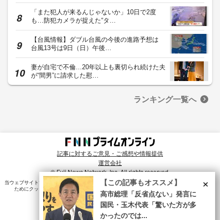
「また犯人が来るんじゃないか」10日で2度
も…防犯カメラが捉えた“タ…
【台風情報】ダブル台風の今後の進路予想は
台風13号は9日（日）午後…
妻が自宅で不倫…20年以上も裏切られ続けた夫
が“間男”に請求した慰…
ランキング一覧へ
記事に対するご意見・ご感想や情報提供
運営会社
© Fuji News Network, Inc. All rights reserved.
×
【この記事もオススメ】
当ウェブサイトでは、ユーザのニーズ・興味・関⼼に合致したコンテンツや広告配信を提供する
ためにクッキーを使⽤しています。詳細は、
プライバシーポリシー
をご確認ください。
高市総理「反省点ない」発言に
国民・玉木代表「驚いた方が多
かったのでは...