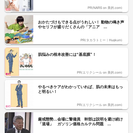
PR(NARS on 美的.com)
おかたづけもできる点がうれしい！ 動物の鳴き声
やセリフが盛りだくさんの「アニア ...
PR(タカラトミー｜Hugkum)
肌悩みの根本改善には“基底膜”！
PR(エリクシール on 美的.com)
やるべきケアがわかっていれば、肌の未来はもっ
と明るい！
PR(エリクシール on 美的.com)
厳戒態勢…会場に警備員 幹部は説明を避け続け
「退場」 ガソリン価格カルテル問題 ...