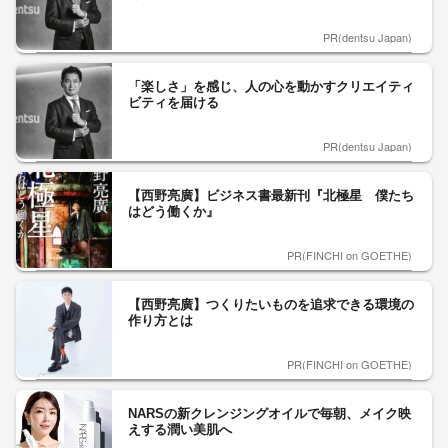
PR(dentsu Japan)
「楽しさ」を感じ、人の心を動かすクリエイティ
ビティを届ける
PR(dentsu Japan)
【西野亮廣】ビジネス書最新刊『北極星 僕たち
はどう働くか』
PR(FINCHI on GOETHE)
【西野亮廣】つくりたいものを追求できる環境の
作り方とは
PR(FINCHI on GOETHE)
NARSの新クレンジングオイルで毎朝、メイク映
えする潤い美肌へ