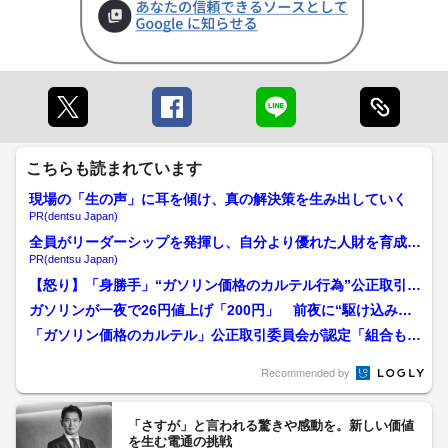
こちらも読まれています
現場の「生の声」に耳を傾け、真の解決策を生み出していく
PR(dentsu Japan)
全員がリーダーシップを発揮し、自分より優れた人財を育成す
る
PR(dentsu Japan)
【怒り】「身勝手」“ガソリン価格のカルテル行為”公正取引委
員会「組合本部も事実上...
ガソリンが一夜で26円値上げ「200円」 前夜に“駆け込み給
油”スタンドに長い列...
「ガソリン価格のカルテル」公正取引委員会が認定「組合も事
実上容認していた」長野県...
Recommended by
「さすが」と言われる驚きや感動を。新しい価値
を生む電通の挑戦