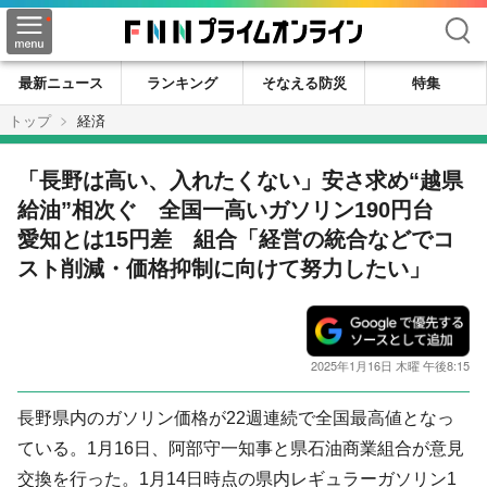
検索
最新ニュース
ランキング
そなえる防災
特集
トップ
経済
「長野は高い、入れたくない」安さ求め“越県
給油”相次ぐ 全国一高いガソリン190円台
愛知とは15円差 組合「経営の統合などでコ
スト削減・価格抑制に向けて努力したい」
2025年1月16日 木曜 午後8:15
長野県内のガソリン価格が22週連続で全国最高値となっ
ている。1月16日、阿部守一知事と県石油商業組合が意見
交換を行った。1月14日時点の県内レギュラーガソリン1