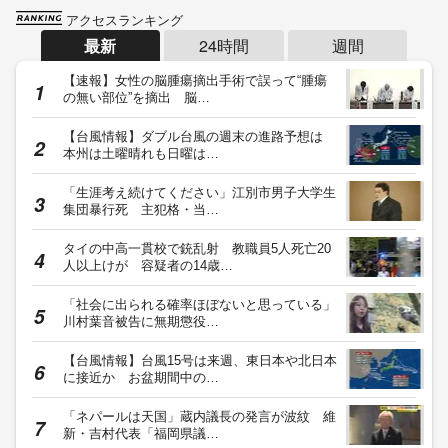
アクセスランキング
最新
24時間
週間
【速報】女性の脳腫瘍摘出手術で誤って“腫瘍
の無い部位”を摘出 脳…
【台風情報】ダブル台風の週末の進路予想は
本州は土曜晴れも日曜は…
「生涯考え続けてください」江別市男子大学生
集団暴行死 主犯格・当…
タイの中高一貫校で銃乱射 教職員5人死亡20
人以上けが 容疑者の14歳…
「社会に出られる確率ほぼないと思っている」
川村葉音被告に無期懲役…
【台風情報】台風15号は来週、東日本や北日本
に接近か お盆期間中の…
「ネパールは天国」蔵内議長の発言が波紋 維
新・吉村代表「福岡県議…