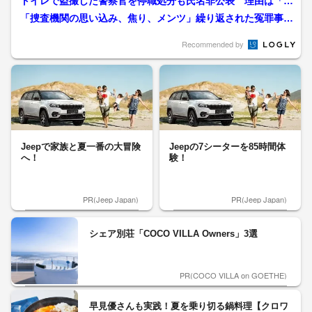
トイレで盗撮した警察官を停職処分も氏名非公表 理由は「プ
ライバシーもあり家族もい...
「捜査機関の思い込み、焦り、メンツ」繰り返された冤罪事
件 福井女子中学生殺人の1...
Recommended by
Jeepで家族と夏一番の大冒険
Jeepの7シーターを85時間体
へ！
験！
PR(Jeep Japan)
PR(Jeep Japan)
シェア別荘「COCO VILLA Owners」3選
PR(COCO VILLA on GOETHE)
早見優さんも実践！夏を乗り切る鍋料理【クロワ