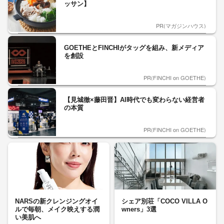
ッサン】
PR(マガジンハウス)
GOETHEとFINCHIがタッグを組み、新メディア
を創設
PR(FINCHI on GOETHE)
【見城徹×藤田晋】AI時代でも変わらない経営者
の本質
PR(FINCHI on GOETHE)
NARSの新クレンジングオイ
シェア別荘「COCO VILLA O
ルで毎朝、メイク映えする潤
wners」3選
い美肌へ