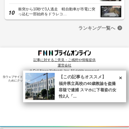
衝突から10秒で3人逃走 軽自動車が市電に突
っ込む一部始終をドラレコ…
ランキング一覧へ
記事に対するご意見・ご感想や情報提供
運営会社
© Fuji News Network, Inc. All rights reserved.
×
【この記事もオススメ】
当ウェブサイトでは、ユーザのニーズ・興味・関⼼に合致したコンテンツや広告配信を提供する
ためにクッキーを使⽤しています。詳細は、
プライバシーポリシー
をご確認ください。
福井県立高校の40歳教諭を盗撮
容疑で逮捕 スマホに下着姿の女
性2人「...