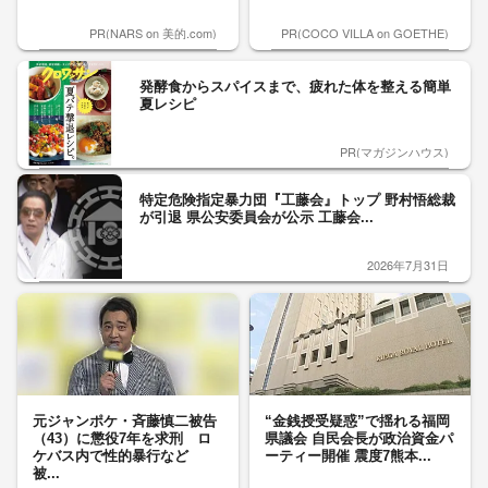
PR(NARS on 美的.com)
PR(COCO VILLA on GOETHE)
発酵食からスパイスまで、疲れた体を整える簡単
夏レシピ
PR(マガジンハウス)
特定危険指定暴力団『工藤会』トップ 野村悟総裁
が引退 県公安委員会が公示 工藤会...
2026年7月31日
元ジャンポケ・斉藤慎二被告
“金銭授受疑惑”で揺れる福岡
（43）に懲役7年を求刑 ロ
県議会 自民会長が政治資金パ
ケバス内で性的暴行など
ーティー開催 震度7熊本...
被...