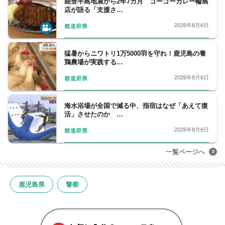
能登半島地震から2年7カ月 ゴーゴーカレー輪島
店が語る「支援さ…
2026年8月6日
都道府県
猛暑からニワトリ1万5000羽を守れ！鹿児島の養
鶏農場が実践する…
2026年8月6日
都道府県
海水浴場が全国で減る中、指宿はなぜ「あえて復
活」させたのか …
2026年8月6日
都道府県
一覧ページへ
鹿児島県
警察