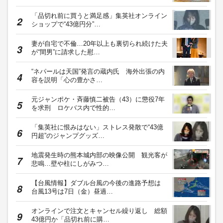
「品切れ前に買うと満足感」集英社オンライン
ショップで“43億円分”…
妻が自宅で不倫…20年以上も裏切られ続けた夫
が“間男”に請求した慰…
“ネパールは天国”発言の蔵内氏 海外出張の内
容を説明「心の豊かさ…
元ジャンポケ・斉藤慎二被告（43）に懲役7年
を求刑 ロケバス内で性的…
「集英社に恨みはない」ストレス発散で“43億
円超”のジャンプグッズ…
地震発生時の熊本城内部の映像公開 観光客が
悲鳴…壁や柱にしがみつ…
【台風情報】ダブル台風の今後の進路予想は
台風13号は7日（金）昼過…
オンラインで注文とキャンセル繰り返し 総額
43億円か「品切れ前に購…