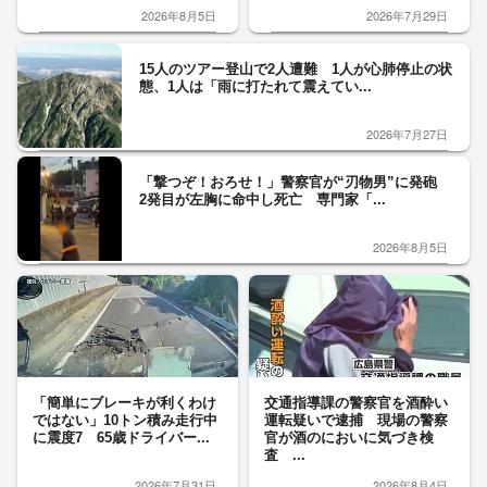
2026年8月5日
2026年7月29日
15人のツアー登山で2人遭難 1人が心肺停止の状
態、1人は「雨に打たれて震えてい...
2026年7月27日
「撃つぞ！おろせ！」警察官が“刃物男”に発砲
2発目が左胸に命中し死亡 専門家「...
2026年8月5日
「簡単にブレーキが利くわけ
交通指導課の警察官を酒酔い
ではない」10トン積み走行中
運転疑いで逮捕 現場の警察
に震度7 65歳ドライバー...
官が酒のにおいに気づき検
査 ...
2026年7月31日
2026年8月4日