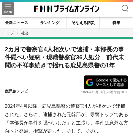
検索
最新ニュース
ランキング
そなえる防災
特集
トップ
社会
2カ月で警察官4人相次いで逮捕・本部長の事
件隠ぺい疑惑・現職警察官36人処分 前代未
聞の不祥事続きで揺れる鹿児島県警の1年
鹿児島テレビ
2024年12月31日 火曜 午前10:00
2024年4月以降、鹿児島県警の警察官4人が相次いで逮捕
された。さらに、逮捕された元幹部が、県警トップである
「本部長が事件を隠ぺいした」と主張し、事件は意外な方
向へと発展、衝撃が走った。そして、その…