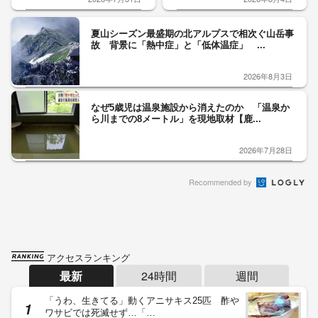
夏山シーズン最盛期の北アルプスで相次ぐ山岳事
故 背景に「熱中症」と「低体温症」 ...
2026年8月3日
なぜ5歳児は温泉施設から消えたのか 「温泉か
ら川までの8メートル」を現地取材【鹿...
2026年7月28日
Recommended by
アクセスランキング
最新
24時間
週間
「うわ、生きてる」動くアニサキス25匹 酢や
ワサビでは死滅せず…「…