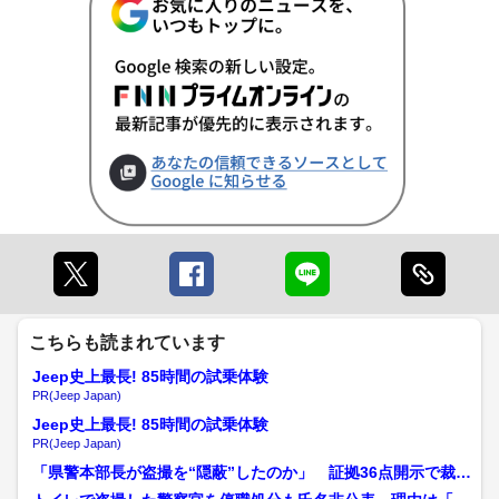
こちらも読まれています
Jeep史上最長! 85時間の試乗体験
PR(Jeep Japan)
Jeep史上最長! 85時間の試乗体験
PR(Jeep Japan)
「県警本部長が盗撮を“隠蔽”したのか」 証拠36点開示で裁判
が本格化、起訴されな...