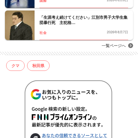
国際
「生涯考え続けてください」江別市男子大学生集
団暴行死 主犯格…
2026年8月7日
社会
一覧ページへ
クマ
秋田県