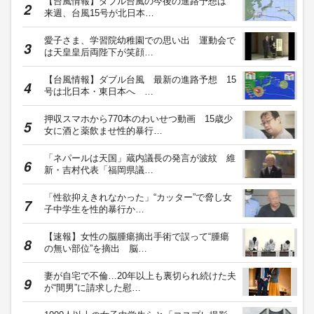
【台風情報】ダブル台風の今後の進路予想は
来週、台風15号が北日本…
愛子さま、学習院幼稚園での思い出 運動会で
は天皇皇后両陛下が笑顔…
【台風情報】ダブル台風 最新の進路予想 15
号は北日本・東日本へ …
押収スマホから770本のわいせつ動画 15歳少
女に酒と薬飲ませ性的暴行…
「ネパールは天国」蔵内議長の発言が波紋 維
新・吉村代表「福岡県議…
「性欲抑えきれなかった」“カッター”で脅し女
子中学生を性的暴行か…
【速報】女性の脳腫瘍摘出手術で誤って“腫瘍
の無い部位”を摘出 脳…
妻が自宅で不倫…20年以上も裏切られ続けた夫
が“間男”に請求した慰…