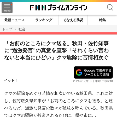
検索
最新ニュース
ランキング
そなえる防災
特集
トップ
社会
「お前のところにクマ送る」秋田・佐竹知事
に“過激発言”の真意を直撃「それくらい言わ
ないと本当にひどい」クマ駆除に苦情相次ぐ
イット！
2024年12月18日 水曜 午後6:18
クマの駆除をめぐり苦情が相次いでいる秋田県。これに対
し、佐竹敬久県知事が「お前のところにクマを送る」と述
べるなど、過激な発言の数々が波紋を呼んでいる。秋田県
ではクマの駆除が報道されるたびに、県や市に…