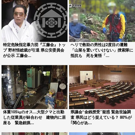
特定危険指定暴力団『工藤会』トッ
ヘリで救助の男性は2度目の遭難
プ 野村悟総裁が引退 県公安委員会
「山菜を置いていけない」捜索隊に
が公示 工藤会...
抵抗も 死を覚悟「...
体重105㎏のオス…大型クマと出勤
県議会“金銭授受”疑惑 緊急世論調
した従業員が鉢合わせ 建物内に居
査 県民はどう捉えている？ 80%が
座る 緊急銃猟...
｢関心があ...