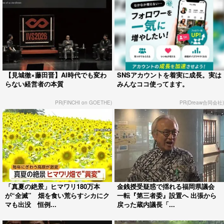
【見城徹×藤田晋】AI時代でも変わ
SNSアカウントを着実に成長。実は
らない経営者の本質
みんなココ使ってます。
PR(FINCHI on GOETHE)
PR(Dreaw合同会社)
「真夏の絶景」ヒマワリ180万本
金銭授受疑惑で揺れる福岡県議会
が“全滅” 畑を食い荒らすシカにク
一転『第三者委』設置へ 出張から
マも出没 恒例...
戻った蔵内議長「...