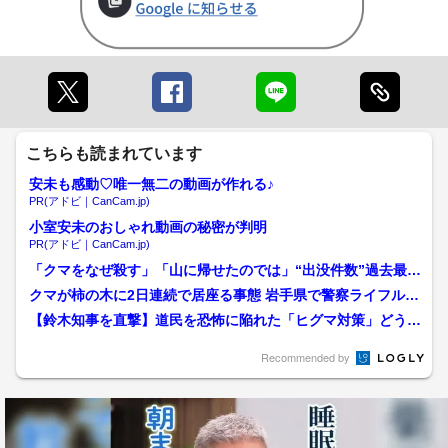
こちらも読まれています
安未も感動♡唯一無二の動画が作れる♪
PR(アドビ｜CanCam.jp)
小室安未のおしゃれ動画の秘密が判明
PR(アドビ｜CanCam.jp)
「クマをなぜ殺す」「山に帰せたのでは」“出没件数”過去最多
の新潟 “最大級の警戒...
クマが柿の木に2日連続で居座る事態 岩手県で警察ライフル銃
チーム初出動も「高い位...
【鈴木知事を直撃】道民を恐怖に陥れた「ヒグマ対策」どうす
る？“春グマ駆除”の報酬...
Recommended by