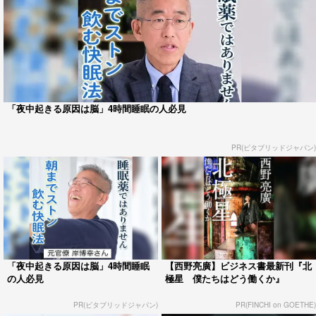
「夜中起きる原因は脳」4時間睡眠の人必見
PR(ビタブリッドジャパン)
「夜中起きる原因は脳」4時間睡眠
【西野亮廣】ビジネス書最新刊『北
の人必見
極星 僕たちはどう働くか』
PR(ビタブリッドジャパン)
PR(FINCHI on GOETHE)