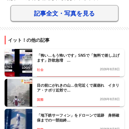
記事全文・写真を見る
イット！の他の記事
「怖い…もう怖いです」SNSで「無料で差し上げ
ます」詐欺急増 …
2026年8月8日
社会
目の前にがれきの山…住宅近くで崖崩れ イタリ
ア・ナポリ近郊で…
2026年8月8日
国際
「地下鉄サーフィン」をドローンで追跡 身柄確
保までの一部始終…
2026年8月8日