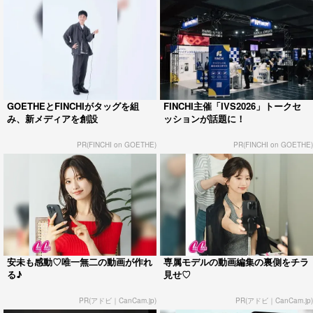
GOETHEとFINCHIがタッグを組
FINCHI主催「IVS2026」トークセ
み、新メディアを創設
ッションが話題に！
PR(FINCHI on GOETHE)
PR(FINCHI on GOETHE)
安未も感動♡唯一無二の動画が作れ
専属モデルの動画編集の裏側をチラ
る♪
見せ♡
PR(アドビ｜CanCam.jp)
PR(アドビ｜CanCam.jp)