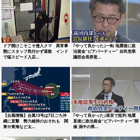
ドア開けこそこそ侵入クマ 異常事
｢やって良かった｣一転 地震後に政
態にスタッフ気付かず退散 インド
治資金“ビアパーティー” 自民党県
で猛スピード入店...
議団会長辞意...
【台風情報】台風13号は7日ごろ沖
｢やって良かった｣発言で批判 地震
縄に直撃 勢力維持のおそれも 関
直後に政治資金“ビアパーティー”開
東や東海など太...
催 渦中の県...