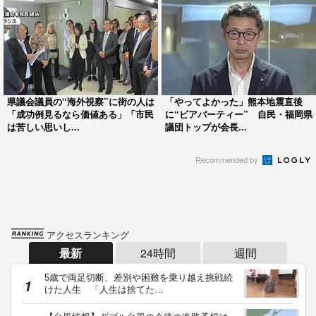
県議会議員の“海外視察”に街の人は
「やってよかった」熊本地震直後
「成功例見るなら価値ある」「市民
に“ビアパーティー” 自民・福岡県
は苦しい思いし...
議団トップが会長...
Recommended by
アクセスランキング
最新
24時間
週間
5歳で両足切断、差別や困難を乗り越え挑戦続
けた人生 「人生は捨てた…