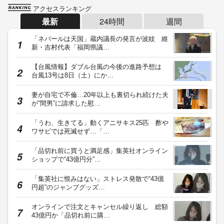
アクセスランキング
最新
24時間
週間
「ネパールは天国」蔵内議長の発言が波紋 維
新・吉村代表「福岡県議…
【台風情報】ダブル台風の今後の進路予想は
台風13号は8日（土）にか…
妻が自宅で不倫…20年以上も裏切られ続けた夫
が“間男”に請求した慰…
「うわ、生きてる」動くアニサキス25匹 酢や
ワサビでは死滅せず…「…
「品切れ前に買うと満足感」集英社オンライン
ショップで“43億円分”…
「集英社に恨みはない」ストレス発散で“43億
円超”のジャンプグッズ…
オンラインで注文とキャンセル繰り返し 総額
43億円か「品切れ前に購…