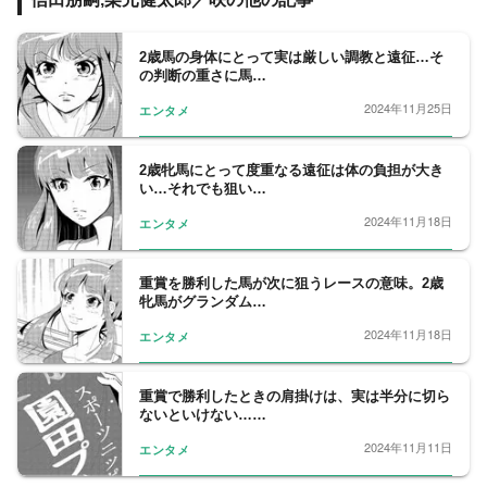
郎が作画協力・一部構成。
主な著作
『特区八犬士』は原作・構成、綾峰欄人先生
2歳馬の身体にとって実は厳しい調教と遠征…そ
の判断の重さに馬…
『足の裏のイーリス』『会社をやめて馬主や
ります！』『新・必殺闇同心』は原作有
2024年11月25日
エンタメ
2歳牝馬にとって度重なる遠征は体の負担が大き
い…それでも狙い…
2024年11月18日
エンタメ
重賞を勝利した馬が次に狙うレースの意味。2歳
牝馬がグランダム…
2024年11月18日
エンタメ
重賞で勝利したときの肩掛けは、実は半分に切ら
ないといけない……
2024年11月11日
エンタメ