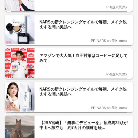
PR(森永乳業)
NARSの新クレンジングオイルで毎朝、メイク映
えする潤い美肌へ
PR(NARS on 美的.com)
アマゾンで大人気！血圧対策はコーヒーに足して
みて
PR(森永乳業)
NARSの新クレンジングオイルで毎朝、メイク映
えする潤い美肌へ
PR(NARS on 美的.com)
【JRA宮崎】「無事にデビューを」育成馬22頭が
中山へ旅立ち 約7カ月の訓練を経...