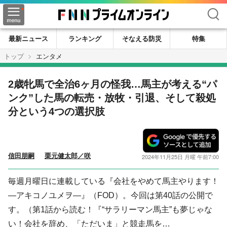
検索
最新ニュース
ランキング
そなえる防災
特集
トップ
エンタメ
2歳牝馬で全治6ヶ月の怪我…馬主が考える“パ
ンク”した馬の転売・放牧・引退、そして殺処
分という4つの選択肢
信田朋嗣
栗元健太郎／咲
2024年11月25日 月曜 午前7:00
毎週月曜日に連載している『会社をやめて馬主やります！
―アキコノユメヲ―』（FOD）。今回は第40話の公開で
す。（第1話から読む！『“サラリーマン馬主”も夢じゃな
い！会社を辞め、「ただいま」と競走馬を…