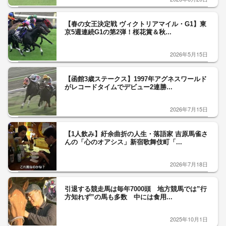
【春の女王決定戦 ヴィクトリアマイル・G1】東
京5週連続G1の第2弾！桜花賞＆秋...
2026年5月15日
【函館3歳ステークス】1997年アグネスワールド
がレコードタイムでデビュー2連勝...
2026年7月15日
【1人飲み】紆余曲折の人生・落語家 吉原馬雀さ
んの「心のオアシス」新宿歌舞伎町「...
2026年7月18日
引退する競走馬は毎年7000頭 地方競馬では”行
方知れず”の馬も多数 中には食用...
2025年10月1日