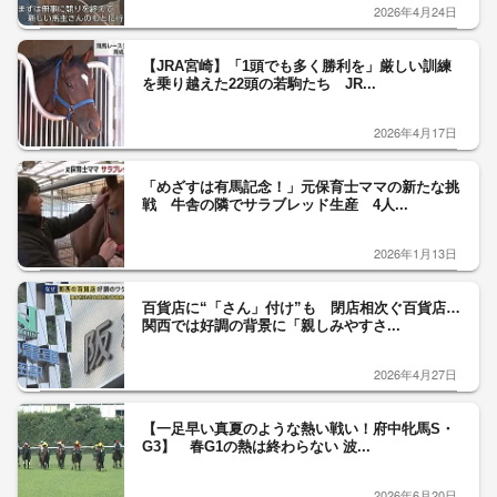
2026年4月24日
【JRA宮崎】「1頭でも多く勝利を」厳しい訓練
を乗り越えた22頭の若駒たち JR...
2026年4月17日
「めざすは有馬記念！」元保育士ママの新たな挑
戦 牛舎の隣でサラブレッド生産 4人...
2026年1月13日
百貨店に“「さん」付け”も 閉店相次ぐ百貨店…
関西では好調の背景に「親しみやすさ...
2026年4月27日
【一足早い真夏のような熱い戦い！府中牝馬S・
G3】 春G1の熱は終わらない 波...
2026年6月20日