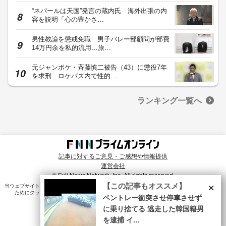
“ネパールは天国”発言の蔵内氏 海外出張の内
容を説明「心の豊かさ…
男性教諭を懲戒免職 男子バレー部顧問が部費
14万円余を私的流用…旅…
元ジャンポケ・斉藤慎二被告（43）に懲役7年
を求刑 ロケバス内で性的…
ランキング一覧へ
記事に対するご意見・ご感想や情報提供
運営会社
© Fuji News Network, Inc. All rights reserved.
×
【この記事もオススメ】
当ウェブサイトでは、ユーザのニーズ・興味・関⼼に合致したコンテンツや広告配信を提供する
ためにクッキーを使⽤しています。詳細は、
プライバシーポリシー
をご確認ください。
ベントレー衝突させ停車させず
に乗り捨てる 逃走した韓国籍男
を逮捕 イ...