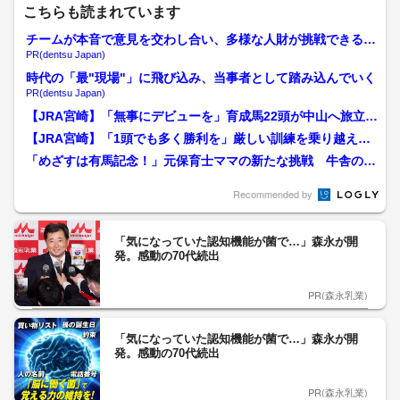
こちらも読まれています
チームが本音で意見を交わし合い、多様な人財が挑戦できる組
織へ
PR(dentsu Japan)
時代の「最"現場"」に飛び込み、当事者として踏み込んでいく
PR(dentsu Japan)
【JRA宮崎】「無事にデビューを」育成馬22頭が中山へ旅立
ち 約7カ月の訓練を経...
【JRA宮崎】「1頭でも多く勝利を」厳しい訓練を乗り越えた2
2頭の若駒たち JR...
「めざすは有馬記念！」元保育士ママの新たな挑戦 牛舎の隣
でサラブレッド生産 4人...
Recommended by
「気になっていた認知機能が菌で…」森永が開
発。感動の70代続出
PR(森永乳業)
「気になっていた認知機能が菌で…」森永が開
発。感動の70代続出
PR(森永乳業)