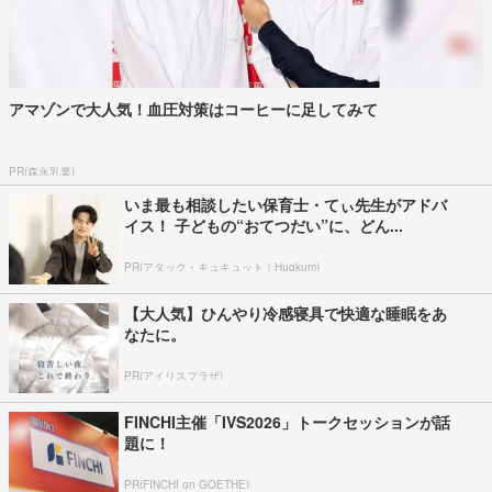
アマゾンで大人気！血圧対策はコーヒーに足してみて
PR(森永乳業)
いま最も相談したい保育士・てぃ先生がアドバ
イス！ 子どもの“おてつだい”に、どん...
PR(アタック・キュキュット｜Hugkum)
【大人気】ひんやり冷感寝具で快適な睡眠をあ
なたに。
PR(アイリスプラザ)
FINCHI主催「IVS2026」トークセッションが話
題に！
PR(FINCHI on GOETHE)