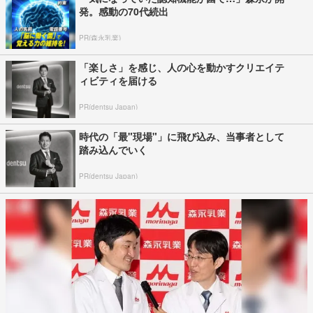
発。感動の70代続出
PR(森永乳業)
「楽しさ」を感じ、人の心を動かすクリエイテ
ィビティを届ける
PR(dentsu Japan)
時代の「最"現場"」に飛び込み、当事者として
踏み込んでいく
PR(dentsu Japan)