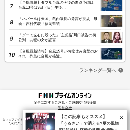
【台風情報】ダブル台風の今後の進路予想は
台風13号は9日（日）午後…
「ネパールは天国」蔵内議長の発言が波紋 維
新・吉村代表「福岡県議…
「グーで左右に殴った」“主犯格”川口被告の初
公判 共犯の女が証言…
【台風最新情報】台風15号がお盆休み直撃のお
それ 列島に台風が接近…
ランキング一覧へ
記事に対するご意見・ご感想や情報提供
運営会社
© Fuji News Network, Inc. All rights reserved.
×
【この記事もオススメ】
当ウェブサイトでは、ユーザのニーズ・興味・関⼼に合致したコンテンツや広告配信を提供する
「うるさい」で消える?夏の風物
ためにクッキーを使⽤しています。詳細は、
プライバシーポリシー
をご確認ください。
詩“盆踊り”存続の危機 会場数は