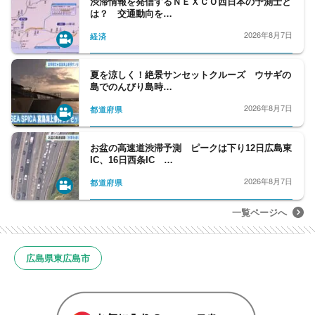
渋滞情報を発信するＮＥＸＣＯ西日本の予測士と
は？ 交通動向を…
2026年8月7日
経済
夏を涼しく！絶景サンセットクルーズ ウサギの
島でのんびり島時…
2026年8月7日
都道府県
お盆の高速道渋滞予測 ピークは下り12日広島東
IC、16日西条IC …
2026年8月7日
都道府県
一覧ページへ
広島県東広島市