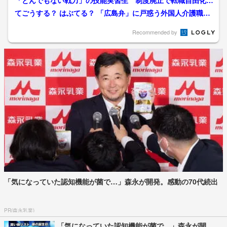
「とんでもない戦力」の技能実習生 制度廃止で転職自由化
へ 都市部への人材流出懸念...
てごうする？ はぶてる？ 「広島弁」に戸惑う外国人介護職
員 “方言ハンドブック”...
Recommended by
「気になっていた認知機能が菌で…」森永が開発。感動の70代続出
PR(森永乳業)
「気になっていた認知機能が菌で…」森永が開