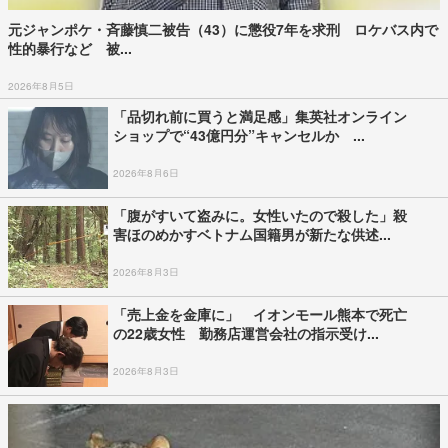
元ジャンポケ・斉藤慎二被告（43）に懲役7年を求刑 ロケバス内で
性的暴行など 被...
2026年8月5日
「品切れ前に買うと満足感」集英社オンライン
ショップで“43億円分”キャンセルか ...
2026年8月6日
「腹がすいて盗みに。女性いたので殺した」殺
害ほのめかすベトナム国籍男が新たな供述...
2026年8月3日
「売上金を金庫に」 イオンモール熊本で死亡
の22歳女性 勤務店運営会社の指示受け...
2026年8月3日