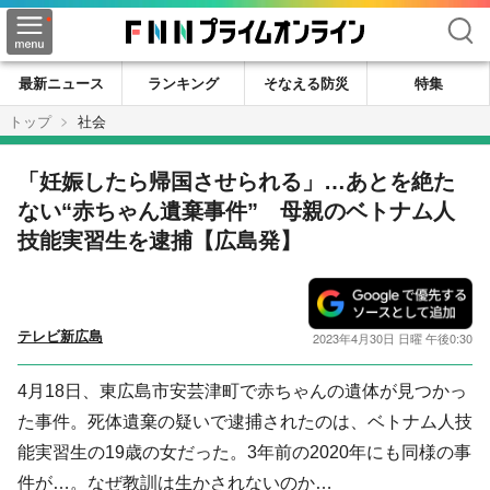
検索
最新ニュース
ランキング
そなえる防災
特集
トップ
社会
「妊娠したら帰国させられる」…あとを絶た
ない“赤ちゃん遺棄事件” 母親のベトナム人
技能実習生を逮捕【広島発】
テレビ新広島
2023年4月30日 日曜 午後0:30
4月18日、東広島市安芸津町で赤ちゃんの遺体が見つかっ
た事件。死体遺棄の疑いで逮捕されたのは、ベトナム人技
能実習生の19歳の女だった。3年前の2020年にも同様の事
件が…。なぜ教訓は生かされないのか…