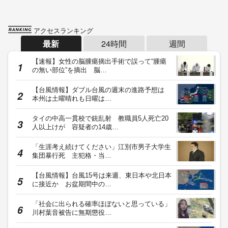
アクセスランキング
最新
24時間
週間
【速報】女性の脳腫瘍摘出手術で誤って“腫瘍
の無い部位”を摘出 脳…
【台風情報】ダブル台風の週末の進路予想は
本州は土曜晴れも日曜は…
タイの中高一貫校で銃乱射 教職員5人死亡20
人以上けが 容疑者の14歳…
「生涯考え続けてください」江別市男子大学生
集団暴行死 主犯格・当…
【台風情報】台風15号は来週、東日本や北日本
に接近か お盆期間中の…
「社会に出られる確率ほぼないと思っている」
川村葉音被告に無期懲役…