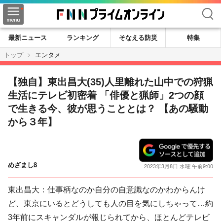
検索
最新ニュース
ランキング
そなえる防災
特集
トップ
エンタメ
【独自】東出昌大(35)人里離れた山中での狩猟
生活にテレビ初密着 「俳優と猟師」2つの顔
で生きる今、彼が思うこととは？ 【あの騒動
から３年】
めざまし8
2023年3月8日 水曜 午前9:00
東出昌大：仕事柄なのか自分の自意識なのかわからんけ
ど、東京にいるとどうしても人の目を気にしちゃって…約
3年前にスキャンダルが報じられてから、ほとんどテレビ