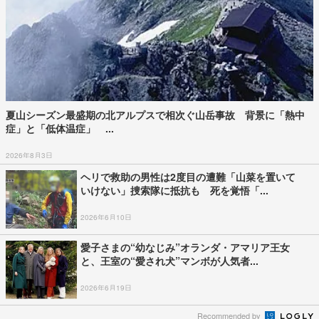
夏山シーズン最盛期の北アルプスで相次ぐ山岳事故 背景に「熱中
症」と「低体温症」 ...
2026年8月3日
ヘリで救助の男性は2度目の遭難「山菜を置いて
いけない」捜索隊に抵抗も 死を覚悟「...
2026年6月10日
愛子さまの“幼なじみ”オランダ・アマリア王女
と、王室の“愛され犬”マンボが人気者...
2026年6月19日
Recommended by