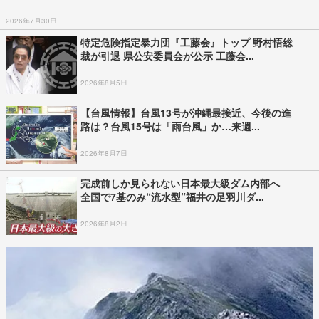
2026年7月30日
特定危険指定暴力団『工藤会』トップ 野村悟総
裁が引退 県公安委員会が公示 工藤会...
2026年8月5日
【台風情報】台風13号が沖縄最接近、今後の進
路は？台風15号は「雨台風」か…来週...
2026年8月7日
完成前しか見られない日本最大級ダム内部へ
全国で7基のみ“流水型”福井の足羽川ダ...
2026年8月2日