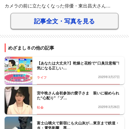
カメラの前に立たなくなった俳優・東出昌大さん…
記事全文・写真を見る
めざまし８の他の記事
【あなたは大丈夫?】乾燥と花粉で“口臭注意報”!
気になる正しい…
2025年3月27日
ライフ
宮中晩さん会初参加の愛子さま 装いに秘められ
た“心配り”「プ…
2025年3月26日
社会
富士山噴火で新宿にも火山灰が…東京まで鉄道・
水・電気影響 専…