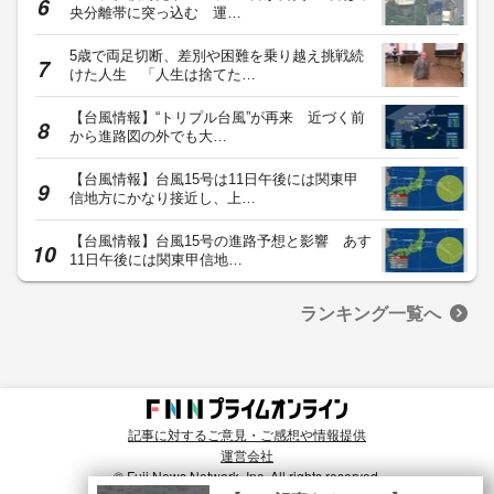
央分離帯に突っ込む 運…
5歳で両足切断、差別や困難を乗り越え挑戦続
けた人生 「人生は捨てた…
【台風情報】“トリプル台風”が再来 近づく前
から進路図の外でも大…
【台風情報】台風15号は11日午後には関東甲
信地方にかなり接近し、上…
【台風情報】台風15号の進路予想と影響 あす
11日午後には関東甲信地…
ランキング一覧へ
記事に対するご意見・ご感想や情報提供
運営会社
© Fuji News Network, Inc. All rights reserved.