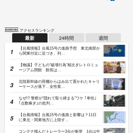
アクセスランキング
最新
24時間
週間
【台風情報】台風15号の進路予想 東北南部か
ら関東付近に近づき、列…
【物議】子どもの“破壊行為”相次ぎレトロミュ
ージアム閉館 館長は…
北陸新幹線の荷棚からはみ出て置かれたキャリ
ーケースが落下…女性客…
なぜ!? 警察が“隠れて取り締まる”ワケ ｢卑怯｣
｢点数稼ぎ｣の批判…
【台風情報】台風15号の進路と影響は？11日
に東北・関東地方に上陸す…
コンテナ積んだトレーラー3台が衝突 1台は中