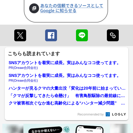
こちらも読まれています
SNSアカウントを着実に成長。実はみんなココ使ってます。
PR(Dreaw合同会社)
SNSアカウントを着実に成長。実はみんなココ使ってます。
PR(Dreaw合同会社)
ハンターが見るクマの大量出没「変化は20年前に始まってい
た」 クマの駆除だけで済...
「クマが反撃してきたら命懸け」 有害鳥獣駆除の最前線に立
つ猟友会の決意 緊急銃猟...
クマ被害相次ぐなか進む高齢化による“ハンター減少問題” 猟
師の魅力発信を若い世代...
Recommended by