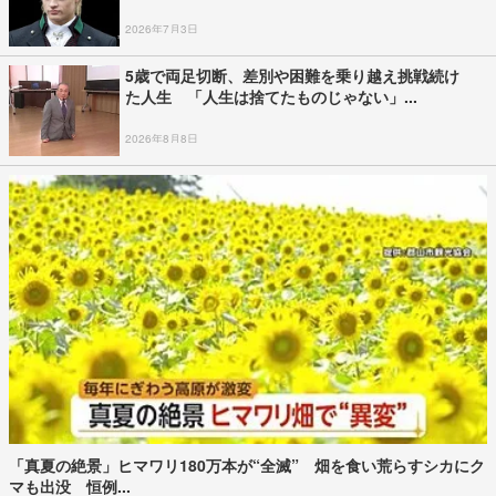
2026年7月3日
5歳で両足切断、差別や困難を乗り越え挑戦続け
た人生 「人生は捨てたものじゃない」...
2026年8月8日
「真夏の絶景」ヒマワリ180万本が“全滅” 畑を食い荒らすシカにク
マも出没 恒例...